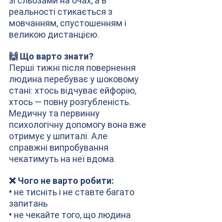
зі сльозами на очах, а в 
реальності стикається з 
мовчанням, спустошенням і 
великою дистанцією.
🙌 Що варто знати?
Перші тижні після повернення 
людина перебуває у шоковому 
стані: хтось відчуває ейфорію, 
хтось — повну розгубленість. 
Медичну та первинну 
психологічну допомогу вона вже 
отримує у шпиталі. Але 
справжні випробування 
чекатимуть на неї вдома.
❌ Чого не варто робити:
• 
не тисніть і не ставте багато 
запитань
• 
не чекайте того, що людина 