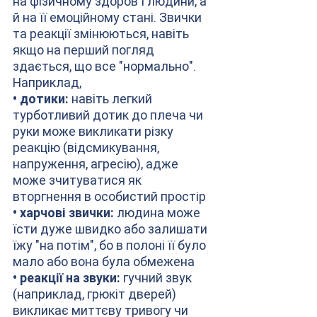
на фізичному здоров'ї людини, а 
й на її емоційному стані. Звички 
та реакції змінюються, навіть 
якщо на перший погляд 
здається, що все "нормально". 
Наприклад,
• дотики:
 навіть легкий 
турботливий дотик до плеча чи 
руки може викликати різку 
реакцію (відсмикування, 
напруження, агресію), адже 
може зчитуватися як 
вторгнення в особистий простір
• харчові звички: 
людина може 
їсти дуже швидко або залишати 
їжу "на потім", бо в полоні її було 
мало або вона була обмежена
• реакції на звуки:
 гучний звук 
(наприклад, грюкіт дверей) 
викликає миттєву тривогу чи 