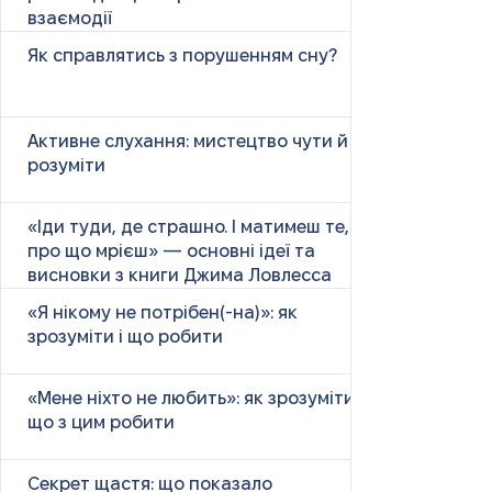
взаємодії
Як справлятись з порушенням сну?
Активне слухання: мистецтво чути й
розуміти
«Іди туди, де страшно. І матимеш те,
про що мрієш» — основні ідеї та
висновки з книги Джима Ловлесса
«Я нікому не потрібен(-на)»: як
зрозуміти і що робити
«Мене ніхто не любить»: як зрозуміти і
що з цим робити
Секрет щастя: що показало