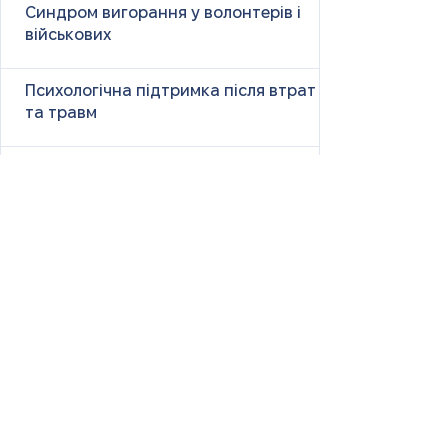
Синдром вигорання у волонтерів і
військових
Психологічна підтримка після втрат
та травм
Як справлятися з панічними атаками
Чужі сторіс і наше життя: чому
порівняння викликає тривогу і як з
цим бути
Size Down Marketing: як одяг великих
розмірів продають як «менший»
«Ну чому ти така сумна?» — і що це
справді означає