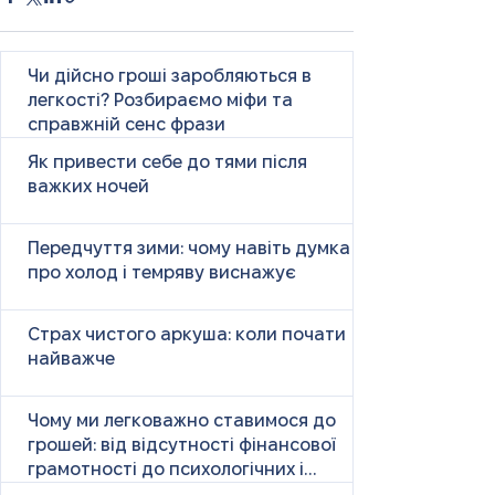
Чи дійсно гроші заробляються в
легкості? Розбираємо міфи та
справжній сенс фрази
Як привести себе до тями після
важких ночей
Передчуття зими: чому навіть думка
про холод і темряву виснажує
Страх чистого аркуша: коли почати
найважче
Чому ми легковажно ставимося до
грошей: від відсутності фінансової
грамотності до психологічних і
психічних причин