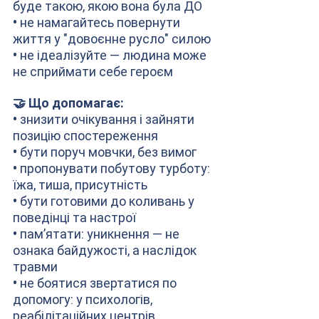
буде такою, якою вона була ДО
• 
не намагайтесь повернути 
життя у "довоєнне русло" силою
• 
не ідеалізуйте — людина може 
не сприймати себе героєм
🤝 Що допомагає:
• 
знизити очікування і зайняти 
позицію спостереження
• 
бути поруч мовчки, без вимог
• 
пропонувати побутову турботу: 
їжа, тиша, присутність
• 
бути готовими до коливань у 
поведінці та настрої
• 
памʼятати: уникнення — не 
ознака байдужості, а наслідок 
травми
• 
не боятися звертатися по 
допомогу: у психологів, 
реабілітаційних центрів, 