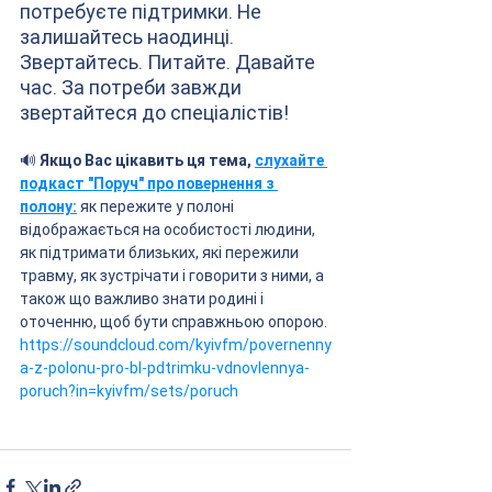
потребуєте підтримки. Не 
залишайтесь наодинці. 
Звертайтесь. Питайте. Давайте 
час. За потреби завжди 
звертайтеся до спеціалістів!
🔊 
Якщо Вас цікавить ця тема, 
слухайте 
подкаст "Поруч" про повернення з 
полону:
 як пережите у полоні 
відображається на особистості людини, 
як підтримати близьких, які пережили 
травму, як зустрічати і говорити з ними, а 
також що важливо знати родині і 
оточенню, щоб бути справжньою опорою.
https://soundcloud.com/kyivfm/povernenny
a-z-polonu-pro-bl-pdtrimku-vdnovlennya-
poruch?in=kyivfm/sets/poruch