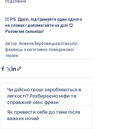
подолання.
💌
 P.S. Друзі, підтримуйте один одного 
на словах і допомагайте на ділі 🙂 
Разом ми сильніші! 
Автор: Анжела Вербовецька,психолог, 
фахівець з когнітивно-поведінкової 
терапії
Чи дійсно гроші заробляються в
легкості? Розбираємо міфи та
справжній сенс фрази
Як привести себе до тями після
важких ночей