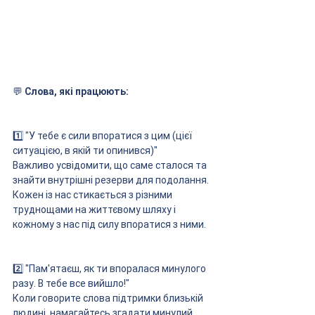
💬
 Слова, які працюють:
1️⃣ "У тебе є сили впоратися з цим (цієї 
ситуацією, в якій ти опинився)"
Важливо усвідомити, що саме сталося та 
знайти внутрішні резерви для подолання. 
Кожен із нас стикається з різними 
труднощами на життєвому шляху і 
кожному з нас під силу впоратися з ними.
2️⃣ "Пам'ятаєш, як ти впоралася минулого 
разу. В тебе все вийшло!"
Коли говорите слова підтримки близькій 
людині, намагайтесь згадати минулий 