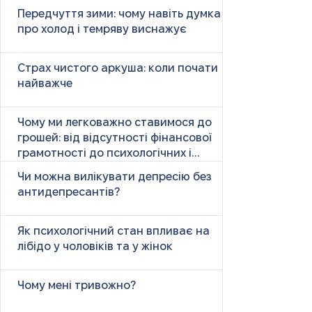
Передчуття зими: чому навіть думка
про холод і темряву виснажує
Страх чистого аркуша: коли почати
найважче
Чому ми легковажно ставимося до
грошей: від відсутності фінансової
грамотності до психологічних і
психічних причин
Чи можна вилікувати депресію без
антидепресантів?
Як психологічний стан впливає на
лібідо у чоловіків та у жінок
Чому мені тривожно?