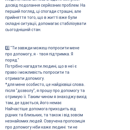
досвід подолання серйозних проблем. На 
перший погляд, ці спогади страшні, але 
прийняття того, що в житті вже були 
складні ситуації, допомагає стабілізувати 
сьогоднішній стан.
3️⃣ "Ти завжди можеш попросити мене 
про допомогу, я - твоя підтримка. Я 
поряд."
Потрібно нагадати людині, що в неї є 
право і можливість попросити та 
отримати допомогу.
*для мене особисто, це найдієвіші слова.. 
після "дозволу", я прошу про допомогу та 
отримую її. Таким чином я знаходжу вихід 
там, де здається, його немає
Найчастіше допомога приходить від 
рідних та близьких, та також і від зовсім 
незнайомих людей. Озвучена пропозиція 
про допомогу ніби каже людині: ти не 