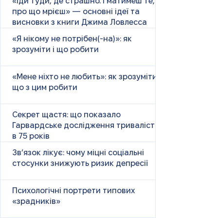
«Іди туди, де страшно. І матимеш те,
про що мрієш» — основні ідеї та
висновки з книги Джима Ловлесса
«Я нікому не потрібен(-на)»: як
зрозуміти і що робити
«Мене ніхто не любить»: як зрозуміти і
що з цим робити
Секрет щастя: що показало
Гарвардське дослідження тривалістю
в 75 років
Зв’язок лікує: чому міцні соціальні
стосунки знижують ризик депресії
Психологічні портрети типових
«зрадників»