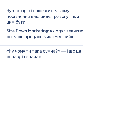
Чужі сторіс і наше життя: чому
порівняння викликає тривогу і як з
цим бути
Size Down Marketing: як одяг великих
розмірів продають як «менший»
«Ну чому ти така сумна?» — і що це
справді означає
Маніпулятивні родичі: як не загубити
себе у сімейних іграх
Психологія першого враження: як
мозок оцінює нових людей
Як знайти партнера: психологія,