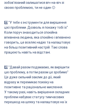
зобов'язаний залишатися віч-на-віч зі 
своєю проблемою, ти не один 🙂
4️⃣ "У тебе є інструменти для вирішення 
цієї проблеми. Дозволь я покажу тобі їх"
Коли поруч знаходиться спокійна 
впевнена людина, яка спокійно і впевнено 
говорить, це вселяє надію та налаштовує 
на більш позитивний настрій. Такі слова 
працюють навіть на відстані.
5️⃣ "Давай разом подумаємо, як вирішити 
цю проблему, а потім разом це зробимо"
Це дуже сильний заклик до дії, який 
відразу ж перемикає психіку на 
позитивне та раціональне мислення.
У такому разі, навіть вирішення складних 
проблем набуває статусу тимчасових 
перешкод на шляху та налаштовує на їх 