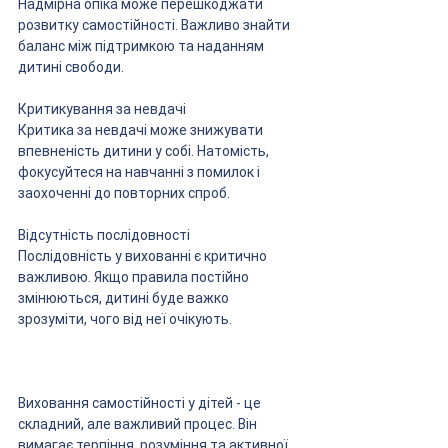
Надмірна опіка може перешкоджати 
розвитку самостійності. Важливо знайти 
баланс між підтримкою та наданням 
дитині свободи.
Критикування за невдачі
Критика за невдачі може знижувати 
впевненість дитини у собі. Натомість, 
фокусуйтеся на навчанні з помилок і 
заохоченні до повторних спроб.
Відсутність послідовності
Послідовність у вихованні є критично 
важливою. Якщо правила постійно 
змінюються, дитині буде важко 
зрозуміти, чого від неї очікують.
Виховання самостійності у дітей - це 
складний, але важливий процес. Він 
вимагає терпіння, розуміння та активної 