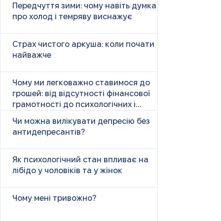
Передчуття зими: чому навіть думка
про холод і темряву виснажує
Страх чистого аркуша: коли почати
найважче
Чому ми легковажно ставимося до
грошей: від відсутності фінансової
грамотності до психологічних і
психічних причин
Чи можна вилікувати депресію без
антидепресантів?
Як психологічний стан впливає на
лібідо у чоловіків та у жінок
Чому мені тривожно?