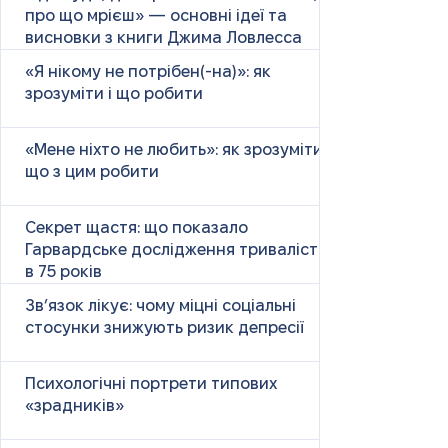
про що мрієш» — основні ідеї та
висновки з книги Джима Ловлесса
«Я нікому не потрібен(-на)»: як
зрозуміти і що робити
«Мене ніхто не любить»: як зрозуміти і
що з цим робити
Секрет щастя: що показало
Гарвардське дослідження тривалістю
в 75 років
Зв’язок лікує: чому міцні соціальні
стосунки знижують ризик депресії
Психологічні портрети типових
«зрадників»