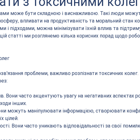
ати з токсичними коле
гами може бути складною і виснажливою. Такі люди можут
сферу, впливати на продуктивність та моральний стан ко
ми і підходами, можна мінімізувати їхній вплив та підтрим
цій статті ми розглянемо кілька корисних порад щодо робо
олег
зв'язання проблеми, важливо розпізнати токсичних колег. 
ез:
тив. Вони часто акцентують увагу на негативних аспектах ро
ходи інших.
. Вони можуть маніпулювати інформацією, створювати конфл
х цілей.
ності. Вони часто уникають відповідальності за свої помилк