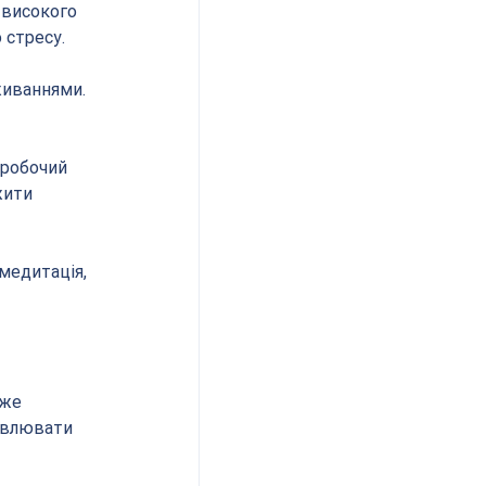
 високого 
 стресу.
живаннями. 
 робочий 
жити 
медитація, 
же 
овлювати 