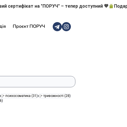
дія
Проєкт ПОРУЧ
47 постів
31 пост
28 постів
👉 психосоматика
(31)
👉 тривожності
(28)
16 постів
6)