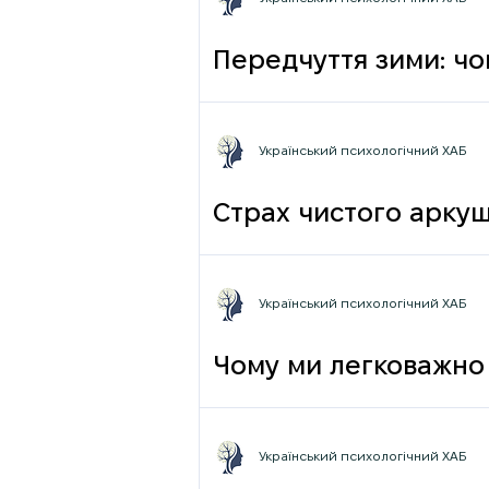
Передчуття зими: чо
Український психологічний ХАБ
Страх чистого аркуш
Український психологічний ХАБ
Чому ми легковажно 
грамотності до псих
Український психологічний ХАБ