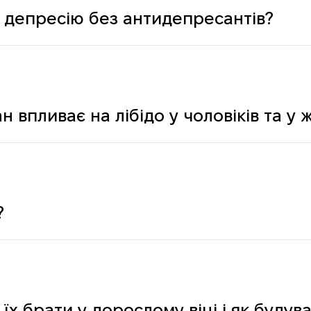
 депресію без антидепресантів?
н впливає на лібідо у чоловіків та у 
?