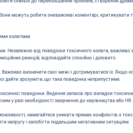
 колеги схильні до перебільшення проблем, створення драм
 Вони можуть робити зневажливі коментарі, критикувати т
ними колегами
ми. Незалежно від поведінки токсичного колеги, важливо з
моційних реакцій, відповідайте спокійно і діловито.
. Важливо визначити свої межі і дотримуватися їх. Якщо ко
ко дайте зрозуміти, що така поведінка неприпустима.
оксичної поведінки. Ведення записів про випадки токсично
ним у разі необхідності звернення до керівництва або HR.
 можливості, намагайтеся уникати прямих конфліктів з ток
и напругу і запобігти подальшим негативним ситуаціям.