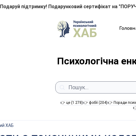
Подаруй підтримку! Подарунковий сертифікат на "ПОРУЧ
Головн
Психологічна ен
1 278 постів
204 пости
👉 це
(1 278)
👉 фобії
(204)
👉 Поради псих

ний ХАБ