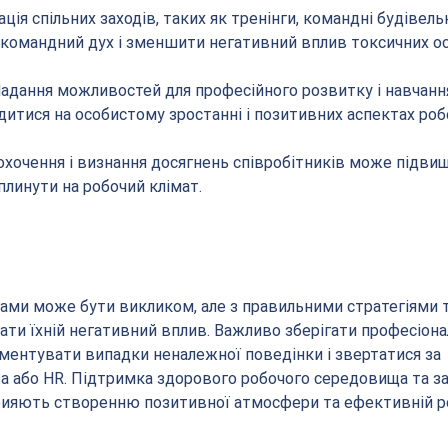
ація спільних заходів, таких як тренінги, командні будівельн
командний дух і зменшити негативний вплив токсичних ос
Надання можливостей для професійного розвитку і навчанн
итися на особистому зростанні і позитивних аспектах роб
аохочення і визнання досягнень співробітників може підви
линути на робочий клімат.
ами може бути викликом, але з правильними стратегіями т
ти їхній негативний вплив. Важливо зберігати професіонал
ентувати випадки неналежної поведінки і звертатися за 
 або HR. Підтримка здорового робочого середовища та за
рияють створенню позитивної атмосфери та ефективній р