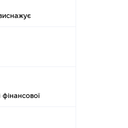
 виснажує
 фінансової