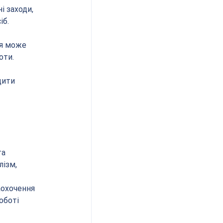
і заходи, 
іб.
я може 
оти.
щити 
а 
ізм, 
охочення 
оботі 