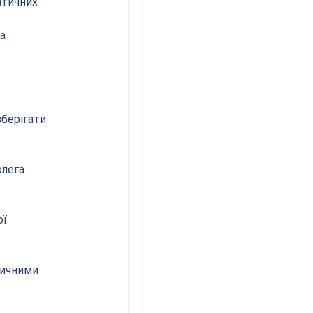
атичних 
а 
берігати 
лега 
ї 
сичними 