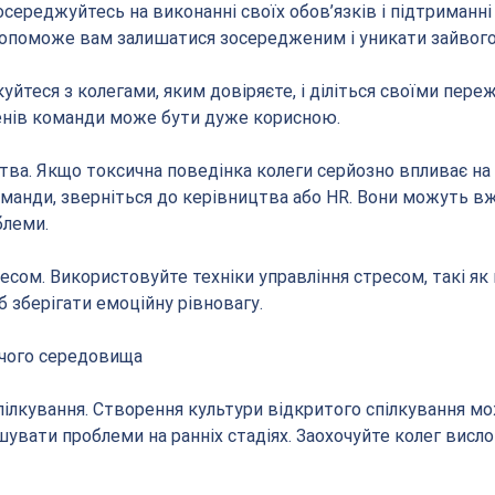
Зосереджуйтесь на виконанні своїх обов’язків і підтриманні
допоможе вам залишатися зосередженим і уникати зайвого
куйтеся з колегами, яким довіряєте, і діліться своїми пере
ленів команди може бути дуже корисною.
цтва. Якщо токсична поведінка колеги серйозно впливає на
оманди, зверніться до керівництва або HR. Вони можуть в
блеми.
есом. Використовуйте техніки управління стресом, такі як 
б зберігати емоційну рівновагу.
чого середовища
пілкування. Створення культури відкритого спілкування мо
шувати проблеми на ранніх стадіях. Заохочуйте колег висл