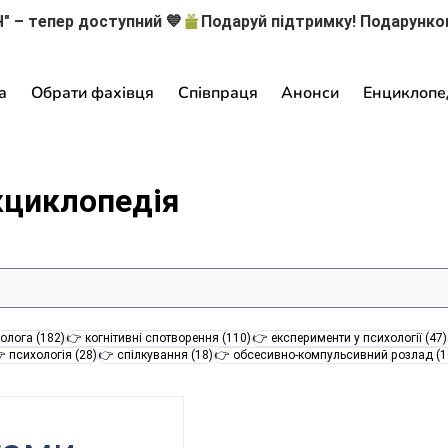
" – тепер доступний 💙
а
Обрати фахівця
Співпраця
Анонси
Енциклопе
кциклопедія
182 пости
110 постів
олога
(182)
👉 когнітивні спотворення
(110)
👉 експерименти у психології
(47)
28 постів
18 постів
 психологія
(28)
👉 спілкування
(18)
👉 обсесивно-компульсивний розлад
(1