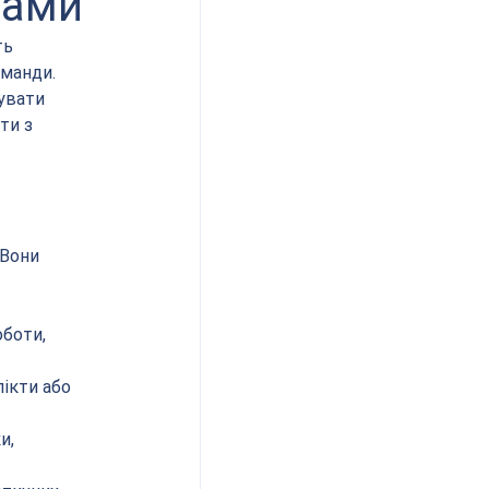
гами
ь 
манди. 
увати 
ти з 
Вони 
боти, 
ікти або 
и, 