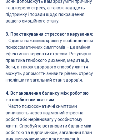
Вони допоможуть вам зрозуміти причину 
та джерело стресу, а також нададуть 
підтримку і поради щодо покращення 
вашого емоційного стану.
3. Практикування стресового керування:
   Один із важливих кроків у позбавленніся 
психосоматичних симптомів – це вміння 
ефективно керувати стресом. Регулярна 
практика глибокого дихання, медитації, 
йоги, а також здорового способу життя 
можуть допомогти знизити рівень стресу 
і поліпшити загальний стан здоров'я.
4. Встановлення балансу між роботою 
та особистим життям:
   Часто психосоматичні симптоми 
виникають через надмірний стрес на 
роботі або нерівновагу у особистому 
житті. Спробуйте встановити баланс між 
роботою та відпочинком, загальний план 
дня, включаючи час для релаксації, 