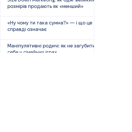
Size Down Marketing: як одяг великих
розмірів продають як «менший»
«Ну чому ти така сумна?» — і що це
справді означає
Маніпулятивні родичі: як не загубити
себе у сімейних іграх
Психологія першого враження: як
мозок оцінює нових людей
Як знайти партнера: психологія,
наука та практичні поради
Як навчитися насолоджуватися
життям: психологія, наука і практика