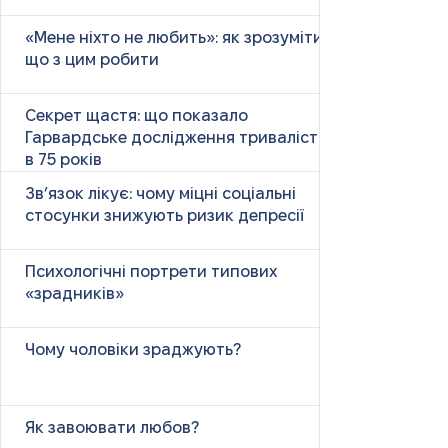
«Мене ніхто не любить»: як зрозуміти і
що з цим робити
Секрет щастя: що показало
Гарвардське дослідження тривалістю
в 75 років
Зв’язок лікує: чому міцні соціальні
стосунки знижують ризик депресії
Психологічні портрети типових
«зрадників»
Чому чоловіки зраджують?
Як завоювати любов?