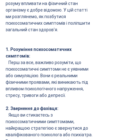
розуму впливати на фізичний стан 
організму є добре відомою. У цій статті 
ми розглянемо, як позбутися 
психосоматичних симптомів і поліпшити 
загальний стан здоров'я.
1. Розуміння психосоматичних 
симптомів:
   Перш за все, важливо розуміти, що 
психосоматичні симптоми не є уявними 
або симуляцією. Вони є реальними 
фізичними проявами, які виникають під 
впливом психологічного напруження, 
стресу, тривоги або депресії.
2. Звернення до фахівця:
   Якщо ви стикаєтесь з 
психосоматичними симптомами, 
найкращою стратегією є звернутися до 
кваліфікованого психолога або психіатра. 