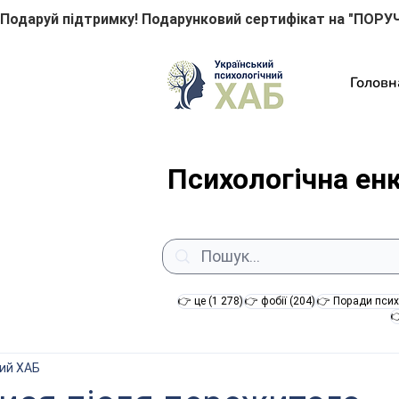
Подаруй підтримку! Подарунковий сертифікат на "ПОРУЧ
Головн
Психологічна ен
1 278 постів
204 пости
👉 це
(1 278)
👉 фобії
(204)
👉 Поради псих

ний ХАБ