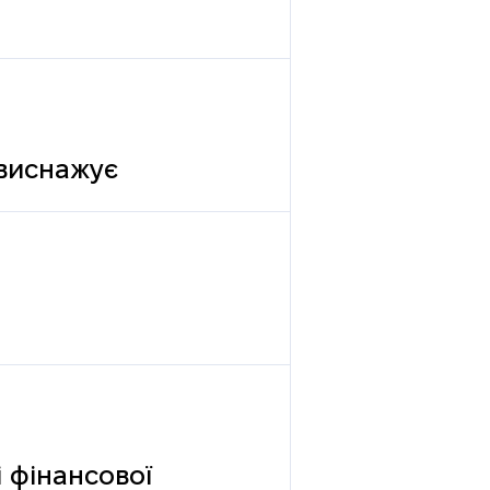
 виснажує
 фінансової