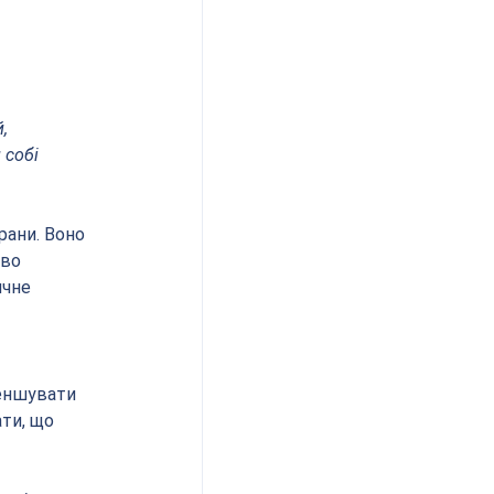
, 
 собі 
рани. Воно 
во 
ичне 
еншувати 
ти, що 