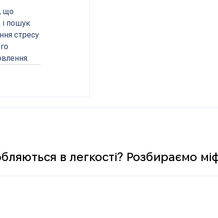
 що 
 і пошук 
ння стресу 
го 
овлення.
обляються в легкості? Розбираємо мі