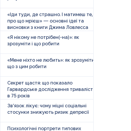
«Іди туди, де страшно. І матимеш те,
про що мрієш» — основні ідеї та
висновки з книги Джима Ловлесса
«Я нікому не потрібен(-на)»: як
зрозуміти і що робити
«Мене ніхто не любить»: як зрозуміти і
що з цим робити
Секрет щастя: що показало
Гарвардське дослідження тривалістю
в 75 років
Зв’язок лікує: чому міцні соціальні
стосунки знижують ризик депресії
Психологічні портрети типових