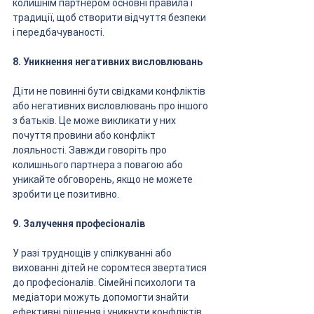
колишнім партнером основні правила і 
традиції, щоб створити відчуття безпеки 
і передбачуваності.
8. Уникнення негативних висловлювань
Діти не повинні бути свідками конфліктів 
або негативних висловлювань про іншого 
з батьків. Це може викликати у них 
почуття провини або конфлікт 
лояльності. Завжди говоріть про 
колишнього партнера з повагою або 
уникайте обговорень, якщо не можете 
зробити це позитивно.
9. Залучення професіоналів
У разі труднощів у спілкуванні або 
вихованні дітей не соромтеся звертатися 
до професіоналів. Сімейні психологи та 
медіатори можуть допомогти знайти 
ефективні рішення і уникнути конфліктів.