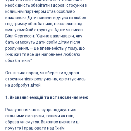
необхідність зберігати здорові стосунки з 
колишнім партнером стає особливо 
важливою. Діти повинні відчувати любов 
і підтримку обох батьків, незалежно від 
змін у сімейній структурі. Адже як писав 
Білл Фергюсон: "Єдина важлива річ, яку 
батьки можуть дати своїм дітям після 
розлучення, — це впевненість у тому, що 
їхнє життя все ще наповнене любов'ю 
обох батьків." 
Ось кілька порад, як зберегти здорові 
стосунки після розлучення, орієнтуючись 
на добробут дітей.
1. Визнання емоцій та встановлення меж
Розлучення часто супроводжується 
сильними емоціями, такими як гнів, 
образа чи смуток. Важливо визнати ці 
почуття і працювати над їхнім 