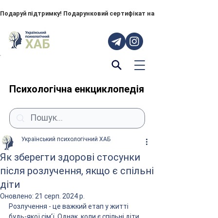
Подаруй підтримку! Подарунковий сертифікат на "ПОРУЧ" – тепер до
Психологічна енкциклопедія
Український психологічний ХАБ
Як зберегти здорові стосунки
після розлучення, якщо є спільні
діти
Оновлено:
21 серп. 2024 р.
Розлучення - це важкий етап у житті 
будь-якої сім'ї. Однак, коли є спільні діти, 