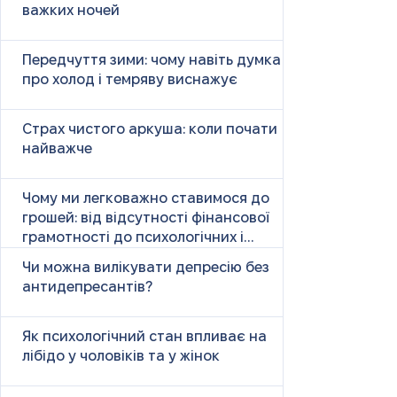
важких ночей
Передчуття зими: чому навіть думка
про холод і темряву виснажує
Страх чистого аркуша: коли почати
найважче
Чому ми легковажно ставимося до
грошей: від відсутності фінансової
грамотності до психологічних і
психічних причин
Чи можна вилікувати депресію без
антидепресантів?
Як психологічний стан впливає на
лібідо у чоловіків та у жінок