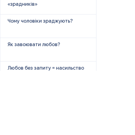
«зрадників»
Чому чоловіки зраджують?
Як завоювати любов?
Любов без запиту = насильство
Синдром вигорання у волонтерів і
військових
Психологічна підтримка після втрат
та травм