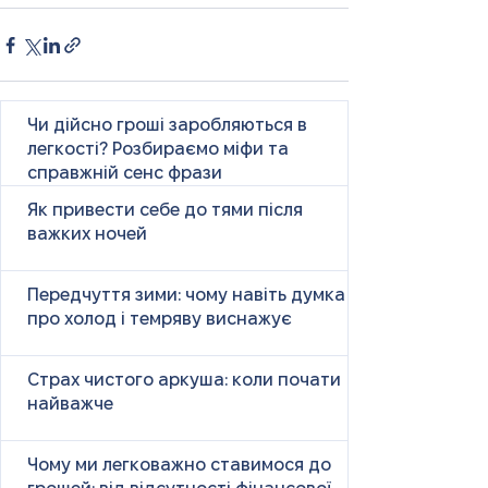
Чи дійсно гроші заробляються в
легкості? Розбираємо міфи та
справжній сенс фрази
Як привести себе до тями після
важких ночей
Передчуття зими: чому навіть думка
про холод і темряву виснажує
Страх чистого аркуша: коли почати
найважче
Чому ми легковажно ставимося до