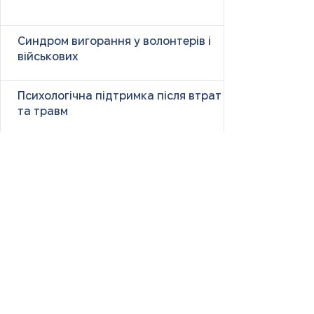
Синдром вигорання у волонтерів і
військових
Психологічна підтримка після втрат
та травм
Як справлятися з панічними атаками
Чужі сторіс і наше життя: чому
порівняння викликає тривогу і як з
цим бути
Size Down Marketing: як одяг великих
розмірів продають як «менший»