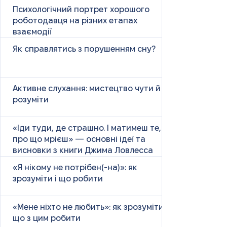
Психологічний портрет хорошого
роботодавця на різних етапах
взаємодії
Як справлятись з порушенням сну?
Активне слухання: мистецтво чути й
розуміти
«Іди туди, де страшно. І матимеш те,
про що мрієш» — основні ідеї та
висновки з книги Джима Ловлесса
«Я нікому не потрібен(-на)»: як
зрозуміти і що робити
«Мене ніхто не любить»: як зрозуміти і
що з цим робити