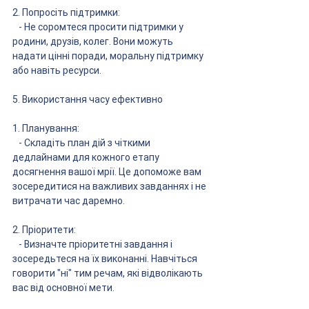
2. Попросіть підтримки:
   - Не соромтеся просити підтримки у 
родини, друзів, колег. Вони можуть 
надати цінні поради, моральну підтримку 
або навіть ресурси.
5. Використання часу ефективно
1. Планування:
   - Складіть план дій з чіткими 
дедлайнами для кожного етапу 
досягнення вашої мрії. Це допоможе вам 
зосередитися на важливих завданнях і не 
витрачати час даремно.
2. Пріоритети:
   - Визначте пріоритетні завдання і 
зосередьтеся на їх виконанні. Навчіться 
говорити "ні" тим речам, які відволікають 
вас від основної мети.