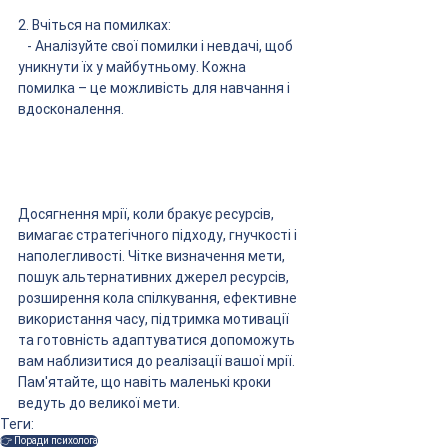
2. Вчіться на помилках:
   - Аналізуйте свої помилки і невдачі, щоб 
уникнути їх у майбутньому. Кожна 
помилка – це можливість для навчання і 
вдосконалення.
Досягнення мрії, коли бракує ресурсів, 
вимагає стратегічного підходу, гнучкості і 
наполегливості. Чітке визначення мети, 
пошук альтернативних джерел ресурсів, 
розширення кола спілкування, ефективне 
використання часу, підтримка мотивації 
та готовність адаптуватися допоможуть 
вам наблизитися до реалізації вашої мрії. 
Пам'ятайте, що навіть маленькі кроки 
ведуть до великої мети.
Теги:
👉 Поради психолога