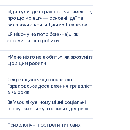
«Іди туди, де страшно. І матимеш те,
про що мрієш» — основні ідеї та
висновки з книги Джима Ловлесса
«Я нікому не потрібен(-на)»: як
зрозуміти і що робити
«Мене ніхто не любить»: як зрозуміти і
що з цим робити
Секрет щастя: що показало
Гарвардське дослідження тривалістю
в 75 років
Зв’язок лікує: чому міцні соціальні
стосунки знижують ризик депресії
Психологічні портрети типових