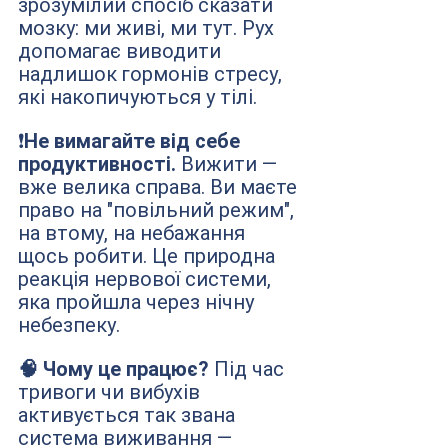
зрозумілий спосіб сказати 
мозку: ми живі, ми тут. Рух 
допомагає виводити 
надлишок гормонів стресу, 
які накопичуються у тілі.
❗️
Не вимагайте від себе 
продуктивності.
 Вижити — 
вже велика справа. Ви маєте 
право на "повільний режим", 
на втому, на небажання 
щось робити. Це природна 
реакція нервової системи, 
яка пройшла через нічну 
небезпеку.
🧠 Чому це працює? 
Під час 
тривоги чи вибухів 
активується так звана 
система виживання — 