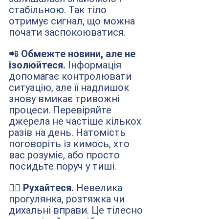
стабільною. Так тіло 
отримує сигнал, що можна 
почати заспокоюватися.
📲 
Обмежте новини, але не 
ізолюйтеся.
 Інформація 
допомагає контролювати 
ситуацію, але її надлишок 
знову вмикає тривожні 
процеси. Перевіряйте 
джерела не частіше кількох 
разів на день. Натомість 
поговоріть із кимось, хто 
вас розуміє, або просто 
посидьте поруч у тиші.
🚶‍♂️
 Рухайтеся. 
Невелика 
прогулянка, розтяжка чи 
дихальні вправи. Це тілесно 