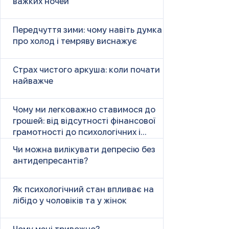
важких ночей
Передчуття зими: чому навіть думка
про холод і темряву виснажує
Страх чистого аркуша: коли почати
найважче
Чому ми легковажно ставимося до
грошей: від відсутності фінансової
грамотності до психологічних і
психічних причин
Чи можна вилікувати депресію без
антидепресантів?
Як психологічний стан впливає на
лібідо у чоловіків та у жінок