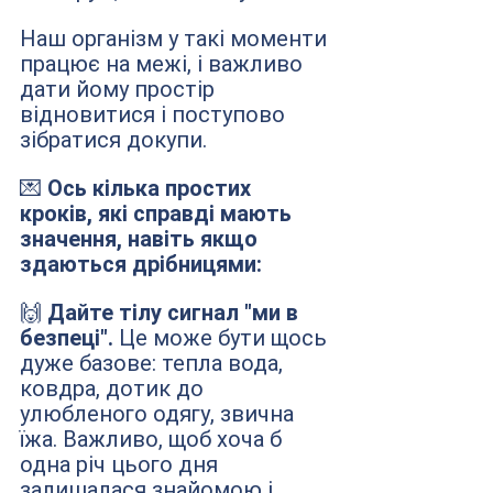
Наш організм у такі моменти 
працює на межі, і важливо 
дати йому простір 
відновитися і поступово 
зібратися докупи.
💌
 Ось кілька простих 
кроків, які справді мають 
значення, навіть якщо 
здаються дрібницями:
🙌 
Дайте тілу сигнал "ми в 
безпеці". 
Це може бути щось 
дуже базове: тепла вода, 
ковдра, дотик до 
улюбленого одягу, звична 
їжа. Важливо, щоб хоча б 
одна річ цього дня 
залишалася знайомою і 