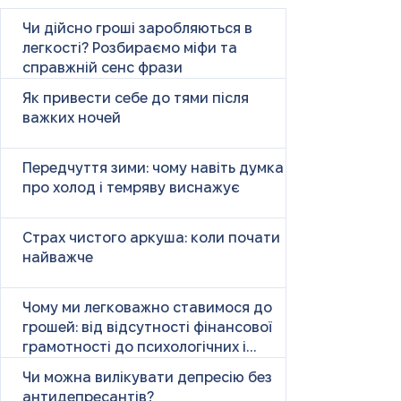
Чи дійсно гроші заробляються в
легкості? Розбираємо міфи та
справжній сенс фрази
Як привести себе до тями після
важких ночей
Передчуття зими: чому навіть думка
про холод і темряву виснажує
Страх чистого аркуша: коли почати
найважче
Чому ми легковажно ставимося до
грошей: від відсутності фінансової
грамотності до психологічних і
психічних причин
Чи можна вилікувати депресію без
антидепресантів?