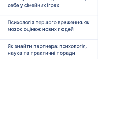
себе у сімейних іграх
Психологія першого враження: як
мозок оцінює нових людей
Як знайти партнера: психологія,
наука та практичні поради
Як навчитися насолоджуватися
життям: психологія, наука і практика
Як ефективно вчити та
запам’ятовувати нові слова: наука і
практика
Страх жити «від зарплати до
зарплати»