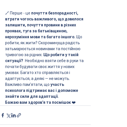
🔗 Перше - це 
почуття безпорадності, 
втрати чогось важливого, що довелося 
залишити, почуття провини в різних 
проявах, туга за батьківщиною, 
нерозуміння мови та багато іншого. 
Що 
робити, як жити? Скороминуща радість 
затьмарюється новинами та постійною 
тривогою за рідних. 
Що робити у такій 
ситуації?
  Необхідно взяти себе в руки та 
почати будувати своє життя у нових 
умовах. Багато хто справляється і 
адаптується, а деякі — не можуть. 
Важливо пам'ятати, що
 участь 
психолога підтримає вас і допоможе 
знайти сили для адаптації.
Бажаю вам здоров'я та посмішок 
❤️