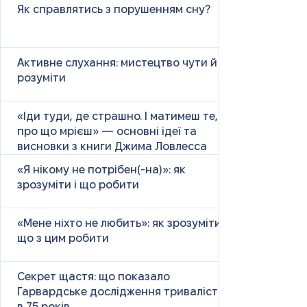
Як справлятись з порушенням сну?
Активне слухання: мистецтво чути й
розуміти
«Іди туди, де страшно. І матимеш те,
про що мрієш» — основні ідеї та
висновки з книги Джима Ловлесса
«Я нікому не потрібен(-на)»: як
зрозуміти і що робити
«Мене ніхто не любить»: як зрозуміти і
що з цим робити
Секрет щастя: що показало
Гарвардське дослідження тривалістю