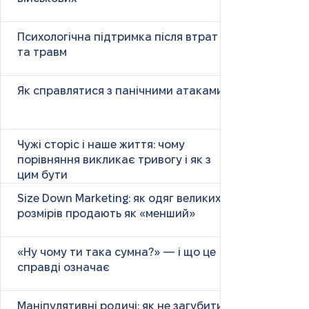
Психологічна підтримка після втрат
та травм
Як справлятися з панічними атаками
Чужі сторіс і наше життя: чому
порівняння викликає тривогу і як з
цим бути
Size Down Marketing: як одяг великих
розмірів продають як «менший»
«Ну чому ти така сумна?» — і що це
справді означає
Маніпулятивні родичі: як не загубити