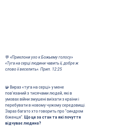
💬 
«Приклони ухо к Божьему голосу»
«Туга на серці людини чавить її, добре ж 
слово її веселить». Прип. 12:25
🧩 Вираз «туга на серці» у мене 
пов'язаний з тисячами людей, які в 
умовах війни змушені виїхати з країни і 
перебувати в новому чужому середовищі. 
Зараз багато хто говорить про "синдром 
біженця". 
Що це за стан та які почуття 
відчуває людина?