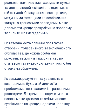
розладів, важливо вислуховувати думки 
та досвід людей, які самі знаходяться в 
цій ситуації. Спілкування з експертами, 
медичними фахівцями та особами, що 
живуть з трансовими розладами, може 
допомогти краще зрозуміти цю проблему 
та знайти шляхи підтримки.
Остаточна мета повинна полягати в 
створенні толерантного та включаючого 
суспільства, де кожна особа має 
можливість жити в гармонії зі своєю 
статевою та гендерною ідентичністю без 
страху чи обмежень.
Як завжди, розуміння та уважність є 
ключовими в будь-якій дискусії з 
проблемами, пов'язаними із трансовими 
розладами. Дотримання норм етики та 
поваги може допомогти змінити наше 
суспільство на краще, надаючи належну 