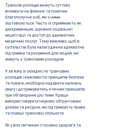
Трансові розлади можуть суттєво 
впливати на фізичне та психічне 
благополуччя осіб, які з ними 
зіштовхуються. Часто їх сприймають як 
дискримінацію, шукання соціальної 
акцептації та доступ до адекватних 
медичних послуг. Тому важливо, щоб в 
суспільстві була налагоджена адекватна 
підтримка та розуміння для людей, які 
живуть з трансовим розладом.
У зв'язку зі складністю трансових 
розладів і важливістю принципів безпеки 
та поваги, необхідно надавати належну 
увагу і дотримуватись етичних принципів 
при обговоренні цієї теми. Краще 
використовувати науково обґрунтовані 
докази та ресурси, які підтримують права 
та позиції трансової спільноти.
Як у всіх питаннях стосовно здоров'я та 