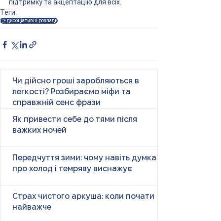
підтримку та акцептацію для всіх.
Теги:
👉 дисоціативні розлади
Чи дійсно гроші заробляються в
легкості? Розбираємо міфи та
справжній сенс фрази
Як привести себе до тями після
важких ночей
Передчуття зими: чому навіть думка
про холод і темряву виснажує
Страх чистого аркуша: коли почати
найважче