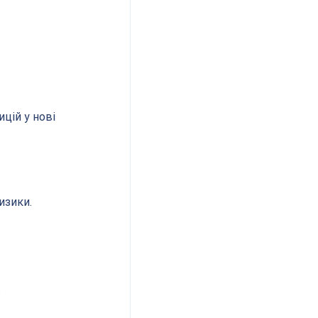
цій у нові 
изики.
.