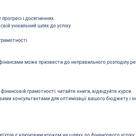
 прогресі і досягненнях.
свій унікальний шлях до успіху.
 грамотності
 фінансами може призвести до неправильного розподілу рес
 фінансовій грамотності: читайте книги, відвідуйте курси.
овими консультантами для оптимізації вашого бюджету і ін
р'єрів є ключовим кроком на шляху до фінансового успіху.