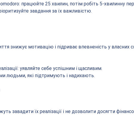
omodoro: працюйте 25 хвилин, потім робіть 5-хвилинну пер
пріоритизуйте завдання за їх важливістю.
иття знижує мотивацію і підриває впевненість у власних с
уалізації: уявляйте себе успішним і щасливим.
ми людьми, які підтримують і надихають.
й
жуть завадити їх реалізації і не дозволити досягти фінансо