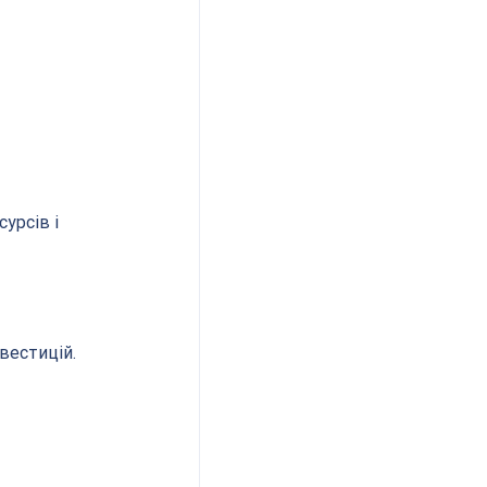
урсів і 
вестицій.
 