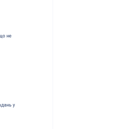
що не 
дань у 