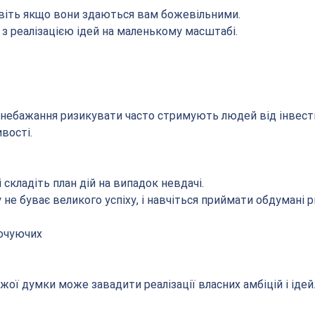
 навіть якщо вони здаються вам божевільними.
з реалізацією ідей на маленькому масштабі.
 небажання ризикувати часто стримують людей від інвести
вості.
і складіть план дій на випадок невдачі.
 не буває великого успіху, і навчіться приймати обдумані р
точуючих
жої думки може завадити реалізації власних амбіцій і ідей