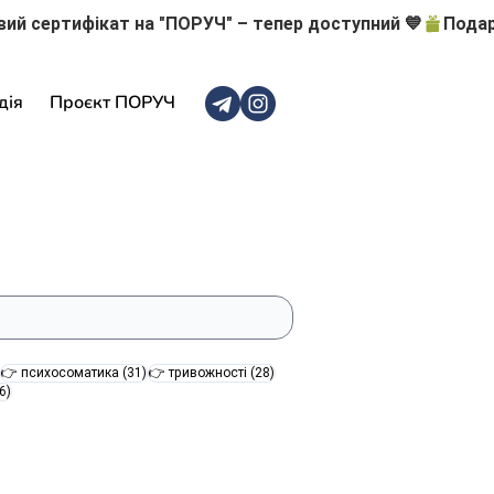
дія
Проєкт ПОРУЧ
47 постів
31 пост
28 постів
👉 психосоматика
(31)
👉 тривожності
(28)
16 постів
6)