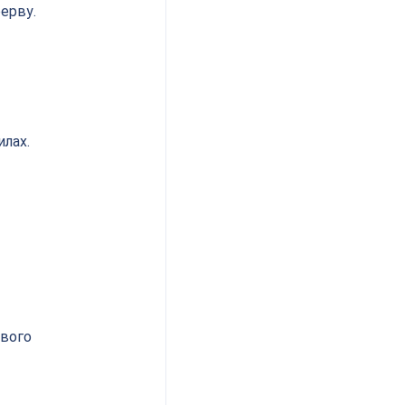
ерву.
илах.
вого 