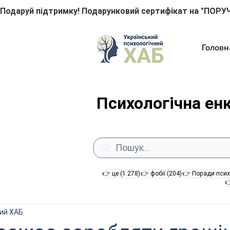
Подаруй підтримку! Подарунковий сертифікат на "ПОРУЧ
Головн
Психологічна ен
1 278 постів
204 пости
👉 це
(1 278)
👉 фобії
(204)
👉 Поради псих

ний ХАБ