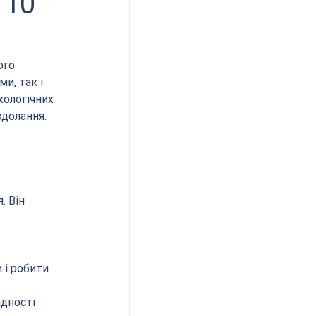
 10
ого 
и, так і 
хологічних 
одолання.
 Він 
 і робити 
дності 