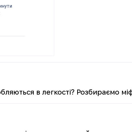
инути 
 
обляються в легкості? Розбираємо мі