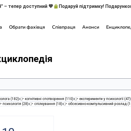
" – тепер доступний 💙
а
Обрати фахівця
Співпраця
Анонси
Енциклопе
кциклопедія
182 пости
110 постів
олога
(182)
👉 когнітивні спотворення
(110)
👉 експерименти у психології
(47)
28 постів
18 постів
 психологія
(28)
👉 спілкування
(18)
👉 обсесивно-компульсивний розлад
(1