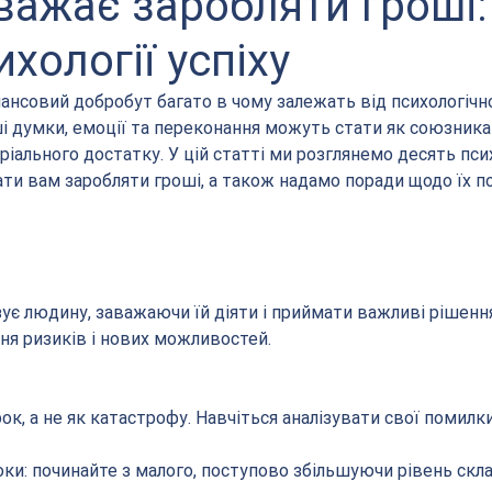
ажає заробляти гроші:
хології успіху
фінансовий добробут багато в чому залежать від психологічн
 думки, емоції та переконання можуть стати як союзникам
іального достатку. У цій статті ми розглянемо десять пси
ати вам заробляти гроші, а також надамо поради щодо їх п
зує людину, заважаючи їй діяти і приймати важливі рішення.
я ризиків і нових можливостей.
ок, а не як катастрофу. Навчіться аналізувати свої помилки
ки: починайте з малого, поступово збільшуючи рівень скла