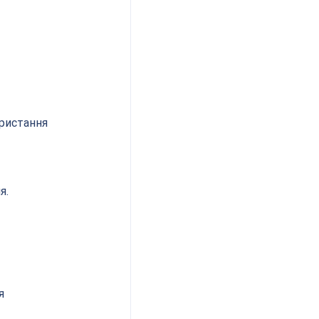
ристання 
я.
я 