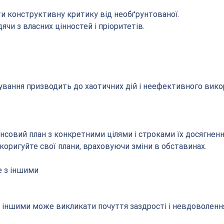
и конструктивну критику від необґрунтованої.
ячи з власних цінностей і пріоритетів.
анування призводить до хаотичних дій і неефективного вико
нсовий план з конкретними цілями і строками їх досягненн
 коригуйте свої плани, враховуючи зміни в обставинах.
е з іншими
з іншими може викликати почуття заздрості і невдоволенн