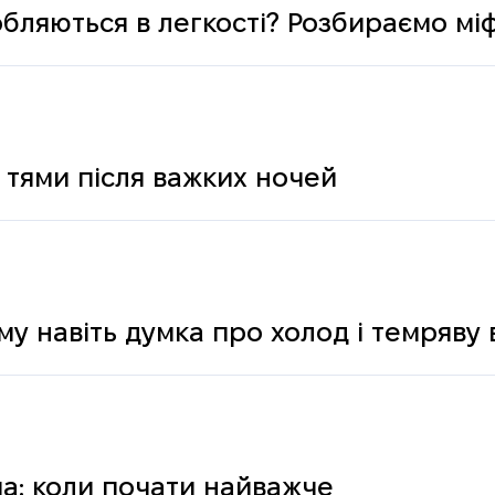
обляються в легкості? Розбираємо мі
 тями після важких ночей
му навіть думка про холод і темряву
а: коли почати найважче