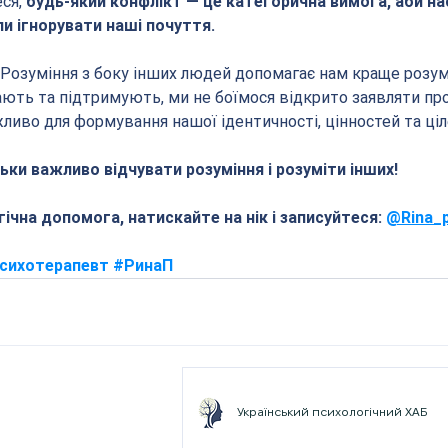
ся, 
будь-який конфлікт — це категорична вимога, аби на
и ігнорувати наші почуття.
Розуміння з боку інших людей допомагає нам краще розум
ають та підтримують, ми не боїмося відкрито заявляти про
ливо для формування нашої ідентичності, цінностей та ціл
льки важливо відчувати розуміння і розуміти інших!
ічна допомога, натискайте на нік і записуйтеся: 
@Rina_p
сихотерапевт
#РинаП
Український психологічний ХАБ