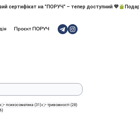
дія
Проєкт ПОРУЧ
47 постів
31 пост
28 постів
👉 психосоматика
(31)
👉 тривожності
(28)
16 постів
6)