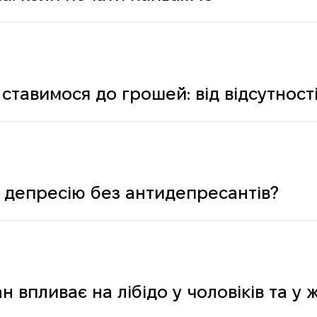
ставимося до грошей: від відсутності
ологічних і психічних причин
 депресію без антидепресантів?
н впливає на лібідо у чоловіків та у 