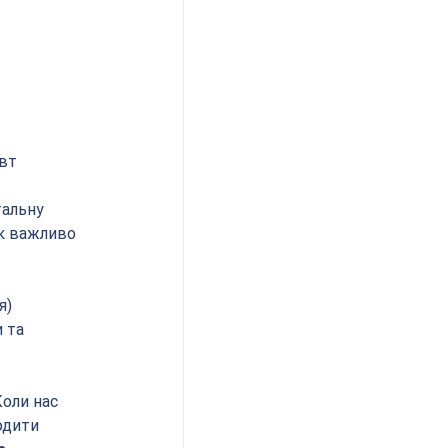
евт
альну 
к важливо 
я) 
 та 
оли нас 
одити 