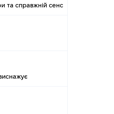
фи та справжній сенс
 виснажує