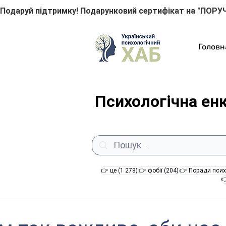
Подаруй підтримку! Подарунковий сертифікат на "ПОРУЧ
Головн
Психологічна ен
1 278 постів
204 пости
👉 це
(1 278)
👉 фобії
(204)
👉 Поради псих
