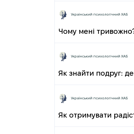
Український психологічний ХАБ
Чому мені тривожно
Український психологічний ХАБ
Як знайти подруг: де
Український психологічний ХАБ
Як отримувати радіст