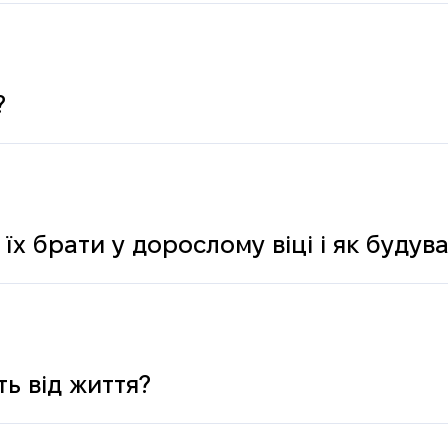
?
 їх брати у дорослому віці і як буду
ь від життя?