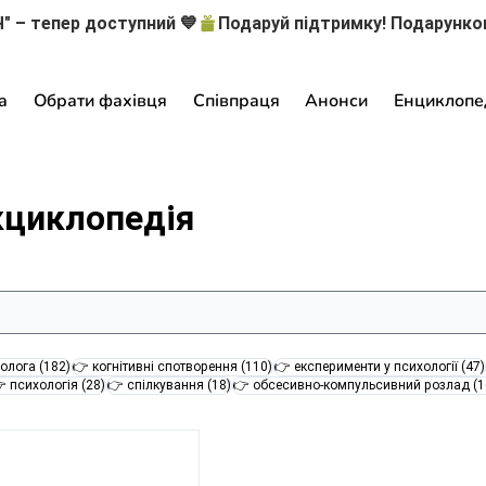
" – тепер доступний 💙
а
Обрати фахівця
Співпраця
Анонси
Енциклопе
кциклопедія
182 пости
110 постів
олога
(182)
👉 когнітивні спотворення
(110)
👉 експерименти у психології
(47)
28 постів
18 постів
 психологія
(28)
👉 спілкування
(18)
👉 обсесивно-компульсивний розлад
(1