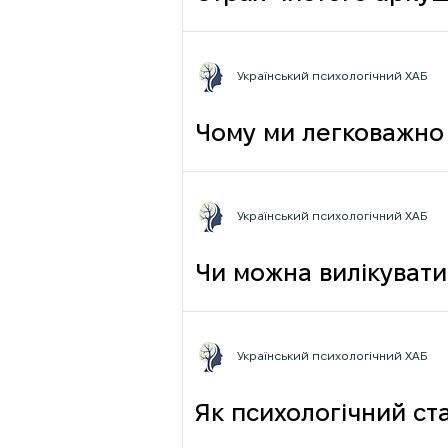
Український психологічний ХАБ
Чому ми легковажно 
грамотності до псих
Український психологічний ХАБ
Чи можна вилікувати
Український психологічний ХАБ
Як психологічний ста