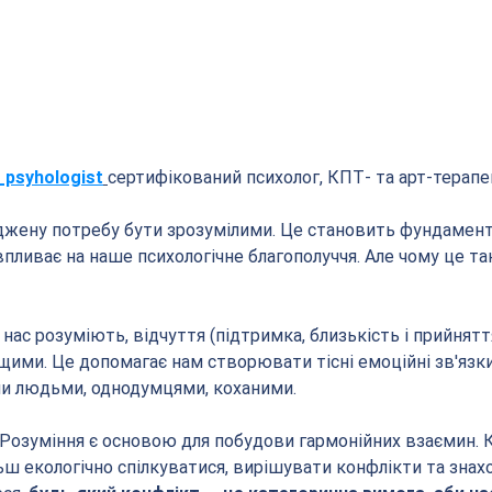
_psyhologist
сертифікований психолог, КПТ- та арт-терап
оджену потребу бути зрозумілими. Це становить фундамент
впливає на наше психологічне благополуччя. Але чому це та
 нас розуміють, відчуття (підтримка, близькість і прийнятт
ими. Це допомагає нам створювати тісні емоційні зв'язки
и людьми, однодумцями, коханими.
Розуміння є основою для побудови гармонійних взаємин. К
ш екологічно спілкуватися, вирішувати конфлікти та знах