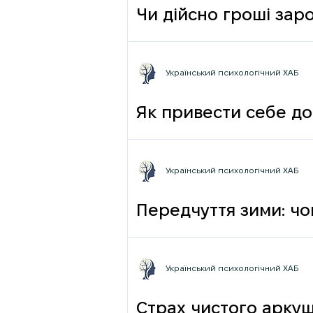
Чи дійсно гроші зар
фрази
Український психологічний ХАБ
Як привести себе до
Український психологічний ХАБ
Передчуття зими: чо
Український психологічний ХАБ
Страх чистого аркуш