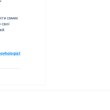
с 
іти самих 
 свої 
ей.
syhologist