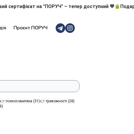
дія
Проєкт ПОРУЧ
47 постів
31 пост
28 постів
👉 психосоматика
(31)
👉 тривожності
(28)
16 постів
6)