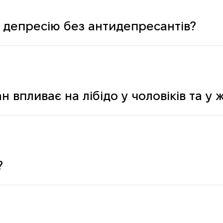
 депресію без антидепресантів?
н впливає на лібідо у чоловіків та у 
?