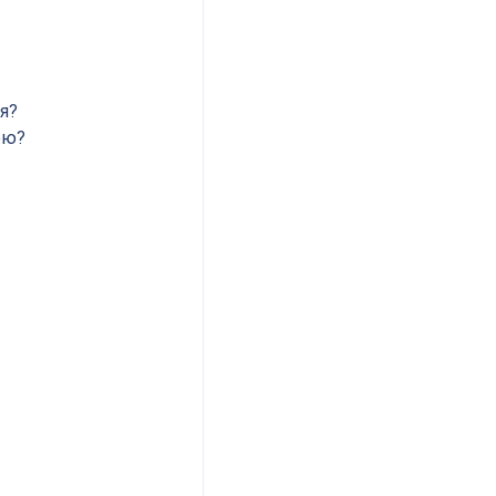
я?
ою?