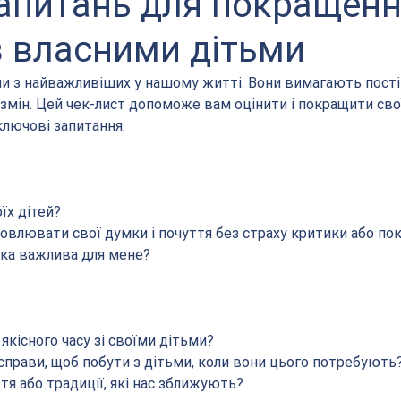
запитань для покращен
з власними дітьми
ми з найважливіших у нашому житті. Вони вимагають постій
 змін. Цей чек-лист допоможе вам оцінити і покращити сво
ключові запитання.
їх дітей?
ловлювати свої думки і почуття без страху критики або по
мка важлива для мене?
якісного часу зі своїми дітьми?
 справи, щоб побути з дітьми, коли вони цього потребують
ття або традиції, які нас зближують?