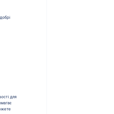
добрі 
ості для 
имагає 
можете 