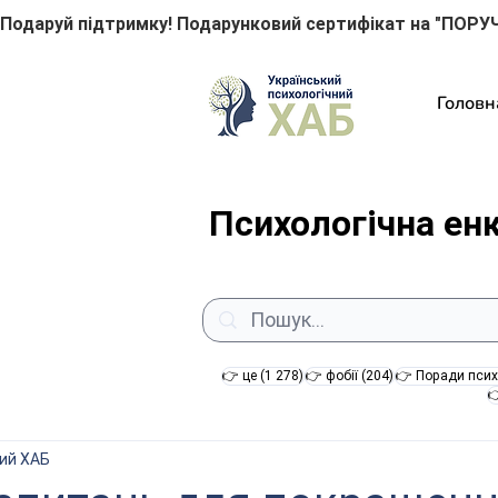
Подаруй підтримку! Подарунковий сертифікат на "ПОРУЧ
Головн
Психологічна ен
1 278 постів
204 пости
👉 це
(1 278)
👉 фобії
(204)
👉 Поради псих

ний ХАБ