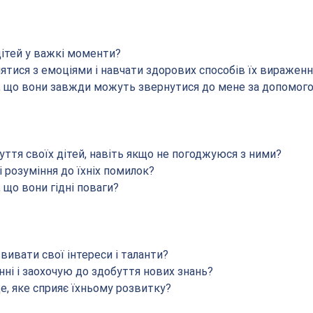
дітей у важкі моменти?
ятися з емоціями і навчати здорових способів їх вираженн
м, що вони завжди можуть звернутися до мене за допомог
уття своїх дітей, навіть якщо не погоджуюся з ними?
і розуміння до їхніх помилок?
, що вони гідні поваги?
вивати свої інтереси і таланти?
анні і заохочую до здобуття нових знань?
, яке сприяє їхньому розвитку?