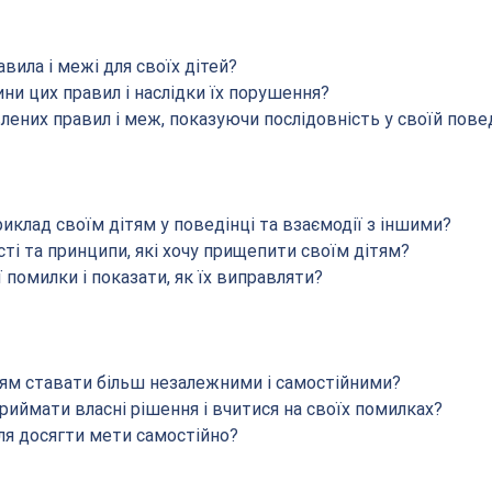
авила і межі для своїх дітей?
ни цих правил і наслідки їх порушення?
лених правил і меж, показуючи послідовність у своїй пове
иклад своїм дітям у поведінці та взаємодії з іншими?
сті та принципи, які хочу прищепити своїм дітям?
ї помилки і показати, як їх виправляти?
тям ставати більш незалежними і самостійними?
риймати власні рішення і вчитися на своїх помилках?
лля досягти мети самостійно?