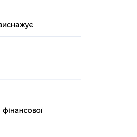
 виснажує
 фінансової