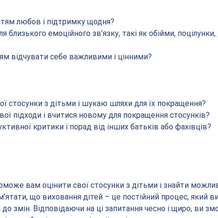
ітям любов і підтримку щодня?
 близького емоційного зв'язку, такі як обійми, поцілунки, 
тям відчувати себе важливими і цінними?
ої стосунки з дітьми і шукаю шляхи для їх покращення?
вої підходи і вчитися новому для покращення стосунків?
уктивної критики і порад від інших батьків або фахівців?
оможе вам оцінити свої стосунки з дітьми і знайти можлив
'ятати, що виховання дітей – це постійний процес, який в
і до змін. Відповідаючи на ці запитання чесно і щиро, ви з