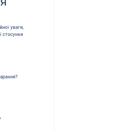
ня
ної уваги, 
ї стосунки 
карання?
?