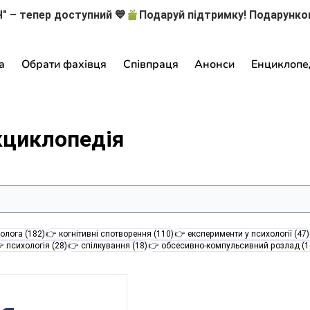
" – тепер доступний 💙
а
Обрати фахівця
Співпраця
Анонси
Енциклопе
кциклопедія
182 пости
110 постів
олога
(182)
👉 когнітивні спотворення
(110)
👉 експерименти у психології
(47)
28 постів
18 постів
 психологія
(28)
👉 спілкування
(18)
👉 обсесивно-компульсивний розлад
(1