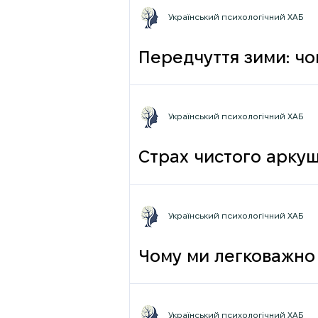
Український психологічний ХАБ
Передчуття зими: чо
Український психологічний ХАБ
Страх чистого аркуш
Український психологічний ХАБ
Чому ми легковажно 
грамотності до псих
Український психологічний ХАБ