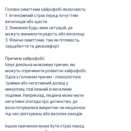
Головні симптоми хайрофобії включають:
1. Інтенсивний страх перед почуттям 
веселощів або щастя.
2. Уникання будь-яких ситуацій, де 
можуть виникнути радість або веселощі.
3. Фізичні симптоми, такі як пітливість, 
серцебиття та дискомфорт.
Причини хайрофобії:
Існує декілька можливих причин, які 
можуть спричинити розвиток хайрофобії. 
Одна з головних причин - психологічна 
травма або негативний досвід у 
минулому, пов'язаний із веселими 
подіями. Наприклад, людина може мати 
негативні спогади про дитинство, де 
вона почувалася викритою чи нещасною 
під час святкувань або веселих заходів.
Іншою причиною може бути страх перед 