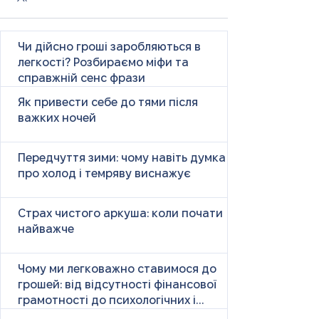
Чи дійсно гроші заробляються в
легкості? Розбираємо міфи та
справжній сенс фрази
Як привести себе до тями після
важких ночей
Передчуття зими: чому навіть думка
про холод і темряву виснажує
Страх чистого аркуша: коли почати
найважче
Чому ми легковажно ставимося до
грошей: від відсутності фінансової
грамотності до психологічних і
психічних причин