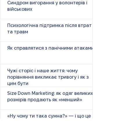
Синдром вигорання у волонтерів і
військових
Психологічна підтримка після втрат
та травм
Як справлятися з панічними атаками
Чужі сторіс і наше життя: чому
порівняння викликає тривогу і як з
цим бути
Size Down Marketing: як одяг великих
розмірів продають як «менший»
«Ну чому ти така сумна?» — і що це
справді означає