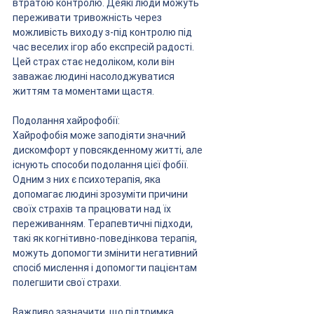
втратою контролю. Деякі люди можуть 
переживати тривожність через 
можливість виходу з-під контролю під 
час веселих ігор або експресій радості. 
Цей страх стає недоліком, коли він 
заважає людині насолоджуватися 
життям та моментами щастя.
Подолання хайрофобії:
Хайрофобія може заподіяти значний 
дискомфорт у повсякденному житті, але 
існують способи подолання цієї фобії. 
Одним з них є психотерапія, яка 
допомагає людині зрозуміти причини 
своїх страхів та працювати над їх 
переживанням. Терапевтичні підходи, 
такі як когнітивно-поведінкова терапія, 
можуть допомогти змінити негативний 
спосіб мислення і допомогти пацієнтам 
полегшити свої страхи.
Важливо зазначити, що підтримка 