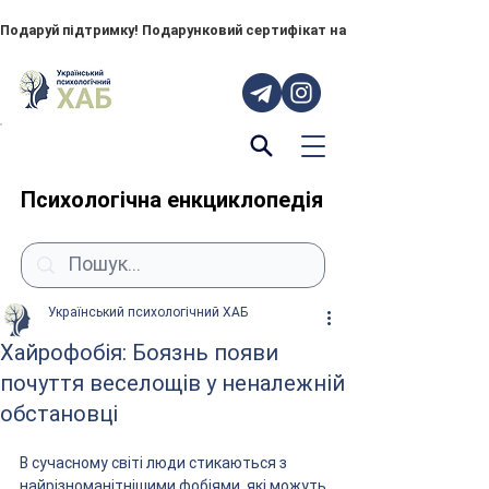
Подаруй підтримку! Подарунковий сертифікат на "ПОРУЧ" – тепер до
Психологічна енкциклопедія
Український психологічний ХАБ
Хайрофобія: Боязнь появи
почуття веселощів у неналежній
обстановці
В сучасному світі люди стикаються з 
найрізноманітнішими фобіями, які можуть 