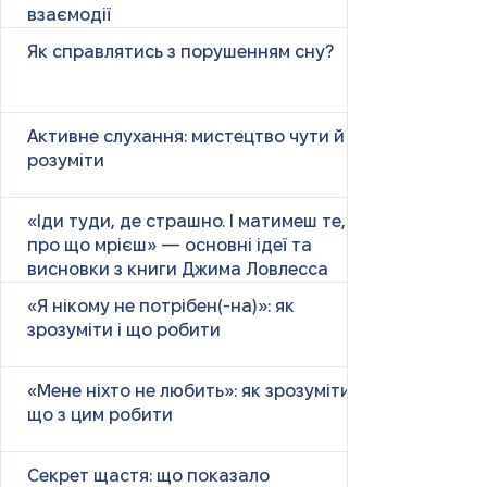
взаємодії
Як справлятись з порушенням сну?
Активне слухання: мистецтво чути й
розуміти
«Іди туди, де страшно. І матимеш те,
про що мрієш» — основні ідеї та
висновки з книги Джима Ловлесса
«Я нікому не потрібен(-на)»: як
зрозуміти і що робити
«Мене ніхто не любить»: як зрозуміти і
що з цим робити
Секрет щастя: що показало