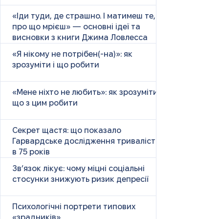
«Іди туди, де страшно. І матимеш те,
про що мрієш» — основні ідеї та
висновки з книги Джима Ловлесса
«Я нікому не потрібен(-на)»: як
зрозуміти і що робити
«Мене ніхто не любить»: як зрозуміти і
що з цим робити
Секрет щастя: що показало
Гарвардське дослідження тривалістю
в 75 років
Зв’язок лікує: чому міцні соціальні
стосунки знижують ризик депресії
Психологічні портрети типових
«зрадників»