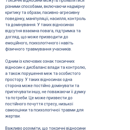
Токсичні відносини можуть проявлятися 
різними способами, включаючи надмірну 
критику та образи, пасивно-агресивну 
поведінку, маніпуляції, насилля, контроль 
та домінування. У таких відносинах 
відсутня взаємна повага, підтримка та 
догляд, що може призводити до 
емоційного, психологічного і навіть 
фізичного травмування учасників.
Одним із ключових ознак токсичних 
відносин є дисбаланс влади та контролю, 
а також порушення меж та особистого 
простору. У таких відносинах одна 
сторона може постійно домінувати та 
пригнічувати іншу, не поважаючи її думку 
та потреби. Це може призвести до 
постійного почуття стресу, низької 
самооцінки та психологічної травми для 
жертви.
Важливо розуміти, що токсичні відносини 