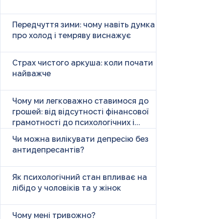
Передчуття зими: чому навіть думка
про холод і темряву виснажує
Страх чистого аркуша: коли почати
найважче
Чому ми легковажно ставимося до
грошей: від відсутності фінансової
грамотності до психологічних і
психічних причин
Чи можна вилікувати депресію без
антидепресантів?
Як психологічний стан впливає на
лібідо у чоловіків та у жінок
Чому мені тривожно?