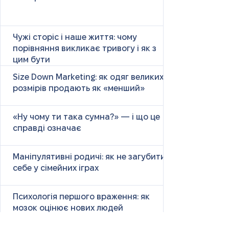
Чужі сторіс і наше життя: чому
порівняння викликає тривогу і як з
цим бути
Size Down Marketing: як одяг великих
розмірів продають як «менший»
«Ну чому ти така сумна?» — і що це
справді означає
Маніпулятивні родичі: як не загубити
себе у сімейних іграх
Психологія першого враження: як
мозок оцінює нових людей