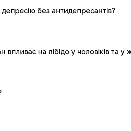
 депресію без антидепресантів?
н впливає на лібідо у чоловіків та у 
?