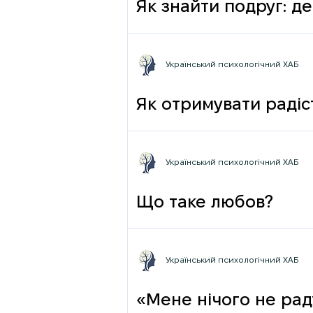
Як знайти подруг: де
Український психологічний ХАБ
Як отримувати радіст
Український психологічний ХАБ
Що таке любов?
Український психологічний ХАБ
«Мене нічого не раду