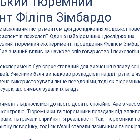
ький тюремний
нт Філіпа Зімбардо
 є важливим інструментом для дослідження людської повед
аспектів психології. Один з найвідоміших і досліджених 
ський тюремний експеримент, проведений Філіпом Зімбард
ив значний вплив на наукове співтовариство і психологічн
ксперимент був спроектований для вивчення впливу соці
ей. Учасники були випадково розподілені на дві групи: в'яз
лено використовувати лише псевдоніми, тоді як тюремник
суари, що символізували їх владу.
менту відносилися до нього досить спокійно. Але з часом,
 контролю. Тюремники та тюремники попадали під вплив
 грали, і втрачали сприйняття реальності. Так, тюремники по
нтну поведінку, тоді як в'язні ставали пасивними та покір