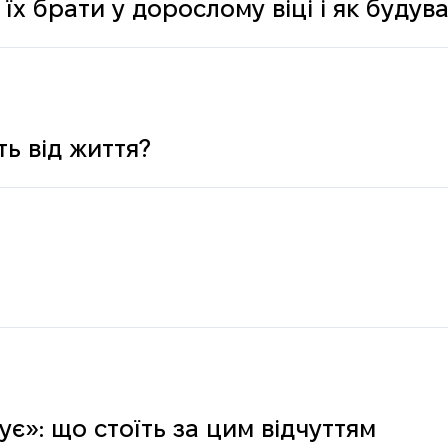
 їх брати у дорослому віці і як буду
ь від життя?
є»: що стоїть за цим відчуттям