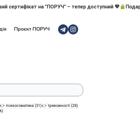
дія
Проєкт ПОРУЧ
47 постів
31 пост
28 постів
👉 психосоматика
(31)
👉 тривожності
(28)
16 постів
6)