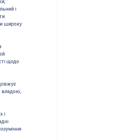
и, 
льний і 
ти 
и широку 
 
ей 
сті щодо 
довжує 
з владою, 
 і 
дні 
озуміння 