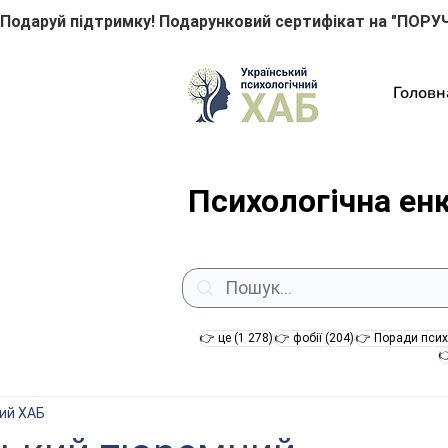
Подаруй підтримку! Подарунковий сертифікат на "ПОРУЧ
Головн
Психологічна ен
1 278 постів
204 пости
👉 це
(1 278)
👉 фобії
(204)
👉 Поради псих

ний ХАБ