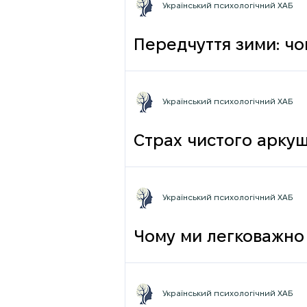
Український психологічний ХАБ
Передчуття зими: чо
Український психологічний ХАБ
Страх чистого аркуш
Український психологічний ХАБ
Чому ми легковажно 
грамотності до псих
Український психологічний ХАБ