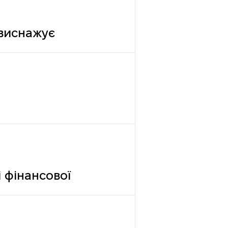
 виснажує
 фінансової