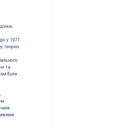
інки, 
о у 1971 
у теорію.
ального 
ні та 
ам були 
 
ом 
чали 
ливими.