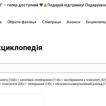
" – тепер доступний 💙
а
Обрати фахівця
Співпраця
Анонси
Енциклопе
кциклопедія
182 пости
110 постів
олога
(182)
👉 когнітивні спотворення
(110)
👉 експерименти у психології
(47)
28 постів
18 постів
 психологія
(28)
👉 спілкування
(18)
👉 обсесивно-компульсивний розлад
(1