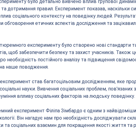
сперименту було детально вивчено вплив групової динамік
у та дотримання правил. Експеримент показав, наскільки си
лив соціального контексту на поведінку людей. Результа
 обговорення етичних аспектів дослідження та зацікавил
тюремного експерименту було створено нові стандарти та
ів, щоб забезпечити безпеку та захист учасників. Також ц
ро необхідність постійного аналізу та підвищення свідомо
ї на наше поводження.
ксперимент став багатоцільовим дослідженням, яке про
соціальні науки. Вивчення соціальних проблем, пов'язаних 
уміння впливу соціальних факторів на людську поведінку.
ний експеримент Філіпа Зімбардо є одним з найвідоміших
ології. Він нагадує нам про необхідність досліджувати скла
и та соціальних взаємин для покращення якості життя та р