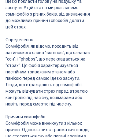
ідеєю покласти голову на подушку та 
заснути. У цій статті ми розглянемо 
сомніфобію з різних боків, від визначення 
до можливих причин і способів долати 
цей страх.
Определення:
Сомніфобія, як відомо, походить від 
латинського слова "somnus", що означає 
"сон", і "phobos", що перекладається як 
"страх". Ця фобія характеризується 
постійним тривожним станом або 
панікою перед самою ідеєю заснути. 
Люди, що страждають від сомніфобії, 
можуть відчувати страх перед втратою 
контролю під час сну, кошмарами або 
навіть перед смертю під час сну.
Причини сомніфобії:
Сомніфобія може виникнути з кількох 
причин. Однією з них є травматичні події, 
що стосуються сну або погані досвіди з 