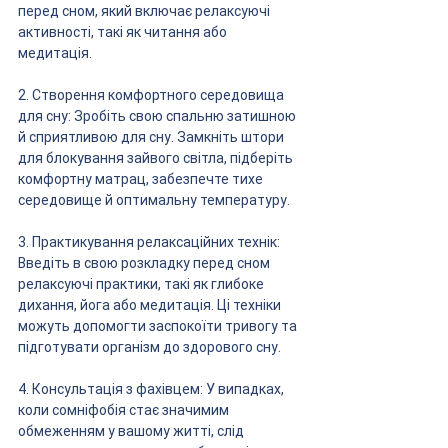
перед сном, який включає релаксуючі 
активності, такі як читання або 
медитація.
2. Створення комфортного середовища 
для сну: Зробіть свою спальню затишною 
й сприятливою для сну. Замкніть штори 
для блокування зайвого світла, підберіть 
комфортну матрац, забезпечте тихе 
середовище й оптимальну температуру.
3. Практикування релаксаційних технік: 
Введіть в свою розкладку перед сном 
релаксуючі практики, такі як глибоке 
дихання, йога або медитація. Ці техніки 
можуть допомогти заспокоїти тривогу та 
підготувати організм до здорового сну.
4. Консультація з фахівцем: У випадках, 
коли сомніфобія стає значимим 
обмеженням у вашому житті, слід 