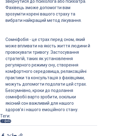
звернутися до психолога або психіатра. 
Фахівець зможе допомогти вам 
зрозуміти корені вашого страху та 
вибрати найкращий метод лікування.
Сомніфобія - це страх перед сном, який 
може впливати на якість життя людини й 
провокувати тривогу. Застосування 
стратегій, таких як установлення 
регулярного режиму сну, створення 
комфортного середовища, релаксаційні 
практики та консультація з фахівцями, 
можуть допомогти подолати цей страх. 
Безсумнівно, кроки до подолання 
сомніфобії варто зробити, оскільки 
якісний сон важливий для нашого 
здоров'я і нашого емоційного стану.
Теги:
👉 фобії