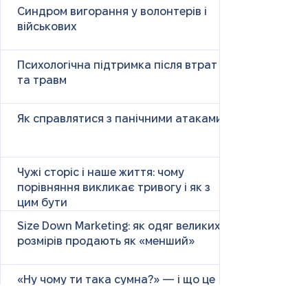
Синдром вигорання у волонтерів і
військових
Психологічна підтримка після втрат
та травм
Як справлятися з панічними атаками
Чужі сторіс і наше життя: чому
порівняння викликає тривогу і як з
цим бути
Size Down Marketing: як одяг великих
розмірів продають як «менший»
«Ну чому ти така сумна?» — і що це
справді означає