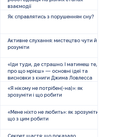
взаємодії
Як справлятись з порушенням сну?
Активне слухання: мистецтво чути й
розуміти
«Іди туди, де страшно. І матимеш те,
про що мрієш» — основні ідеї та
висновки з книги Джима Ловлесса
«Я нікому не потрібен(-на)»: як
зрозуміти і що робити
«Мене ніхто не любить»: як зрозуміти і
що з цим робити
Секрет щастя: що показало