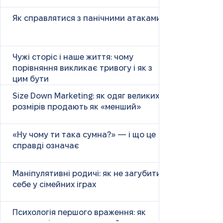
Як справлятися з панічними атаками
Чужі сторіс і наше життя: чому
порівняння викликає тривогу і як з
цим бути
Size Down Marketing: як одяг великих
розмірів продають як «менший»
«Ну чому ти така сумна?» — і що це
справді означає
Маніпулятивні родичі: як не загубити
себе у сімейних іграх
Психологія першого враження: як