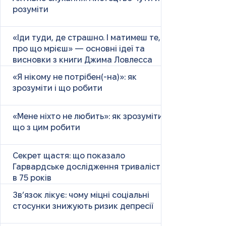
розуміти
«Іди туди, де страшно. І матимеш те,
про що мрієш» — основні ідеї та
висновки з книги Джима Ловлесса
«Я нікому не потрібен(-на)»: як
зрозуміти і що робити
«Мене ніхто не любить»: як зрозуміти і
що з цим робити
Секрет щастя: що показало
Гарвардське дослідження тривалістю
в 75 років
Зв’язок лікує: чому міцні соціальні
стосунки знижують ризик депресії