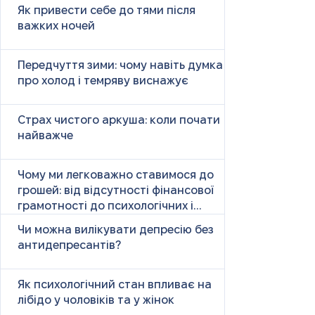
Як привести себе до тями після
важких ночей
Передчуття зими: чому навіть думка
про холод і темряву виснажує
Страх чистого аркуша: коли почати
найважче
Чому ми легковажно ставимося до
грошей: від відсутності фінансової
грамотності до психологічних і
психічних причин
Чи можна вилікувати депресію без
антидепресантів?
Як психологічний стан впливає на
лібідо у чоловіків та у жінок