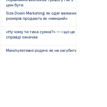
порівняння викликає тривогу і як з
цим бути
Size Down Marketing: як одяг великих
розмірів продають як «менший»
«Ну чому ти така сумна?» — і що це
справді означає
Маніпулятивні родичі: як не загубити
себе у сімейних іграх
Психологія першого враження: як
мозок оцінює нових людей
Як знайти партнера: психологія,
наука та практичні поради
Як навчитися насолоджуватися