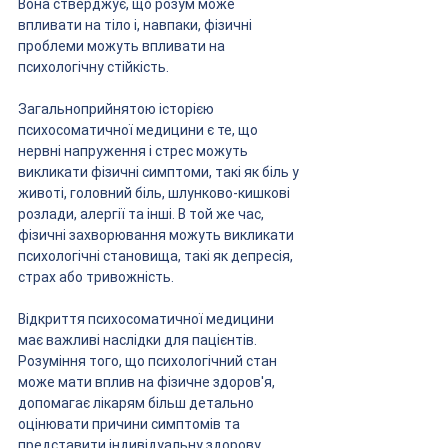
Вона стверджує, що розум може 
впливати на тіло і, навпаки, фізичні 
проблеми можуть впливати на 
психологічну стійкість.
Загальноприйнятою історією 
психосоматичної медицини є те, що 
нервні напруження і стрес можуть 
викликати фізичні симптоми, такі як біль у 
животі, головний біль, шлунково-кишкові 
розлади, алергії та інші. В той же час, 
фізичні захворювання можуть викликати 
психологічні становища, такі як депресія, 
страх або тривожність.
Відкриття психосоматичної медицини 
має важливі наслідки для пацієнтів. 
Розуміння того, що психологічний стан 
може мати вплив на фізичне здоров'я, 
допомагає лікарям більш детально 
оцінювати причини симптомів та 
представити індивідуальну здорову 