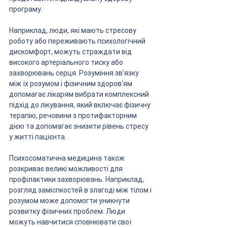
програму.
Наприклад, люди, які мають стресову 
роботу або переживають психологічний 
дискомфорт, можуть страждати від 
високого артеріального тиску або 
захворювань серця. Розуміння зв'язку 
між їх розумом і фізичним здоров'ям 
допомагає лікарям вибрати комплексний 
підхід до лікування, який включає фізичну 
терапію, речовини з протифакторним 
дією та допомагає знизити рівень стресу 
у житті пацієнта.
Психосоматична медицина також 
розкриває великі можливості для 
профілактики захворювань. Наприклад, 
розгляд замісnкостей в злагоді між тілом і 
розумом може допомогти уникнути 
розвитку фізичних проблем. Люди 
можуть навчитися сповнювати свої 