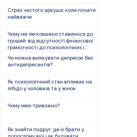
Страх чистого аркуша: коли почати
найважче
Чому ми легковажно ставимося до
грошей: від відсутності фінансової
грамотності до психологічних і
психічних причин
Чи можна вилікувати депресію без
антидепресантів?
Як психологічний стан впливає на
лібідо у чоловіків та у жінок
Чому мені тривожно?
Як знайти подруг: де їх брати у
дорослому віці і як будувати