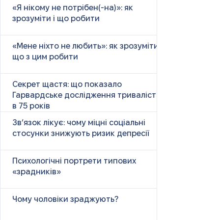
«Я нікому не потрібен(-на)»: як
зрозуміти і що робити
«Мене ніхто не любить»: як зрозуміти і
що з цим робити
Секрет щастя: що показало
Гарвардське дослідження тривалістю
в 75 років
Зв’язок лікує: чому міцні соціальні
стосунки знижують ризик депресії
Психологічні портрети типових
«зрадників»
Чому чоловіки зраджують?