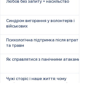
Любов без запиту = насильство
Синдром вигорання у волонтерів і
військових
Психологічна підтримка після втрат
та травм
Як справлятися з панічними атаками
Чужі сторіс і наше життя: чому
порівняння викликає тривогу і як з
цим бути
Size Down Marketing: як одяг великих
розмірів продають як «менший»