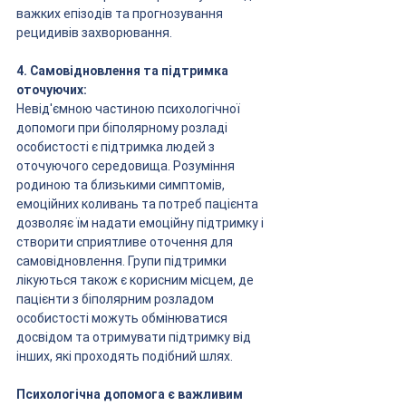
важких епізодів та прогнозування 
рецидивів захворювання.
4. Самовідновлення та підтримка 
оточуючих:
Невід'ємною частиною психологічної 
допомоги при біполярному розладі 
особистості є підтримка людей з 
оточуючого середовища. Розуміння 
родиною та близькими симптомів, 
емоційних коливань та потреб пацієнта 
дозволяє їм надати емоційну підтримку і 
створити сприятливе оточення для 
самовідновлення. Групи підтримки 
лікуються також є корисним місцем, де 
пацієнти з біполярним розладом 
особистості можуть обмінюватися 
досвідом та отримувати підтримку від 
інших, які проходять подібний шлях.
Психологічна допомога є важливим 