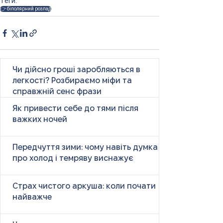
Теги:
👉 біполярний розлад
Чи дійсно гроші заробляються в
легкості? Розбираємо міфи та
справжній сенс фрази
Як привести себе до тями після
важких ночей
Передчуття зими: чому навіть думка
про холод і темряву виснажує
Страх чистого аркуша: коли почати
найважче