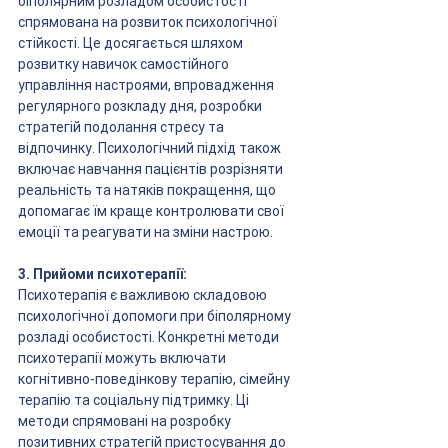
біполярним розладом особистості 
спрямована на розвиток психологічної 
стійкості. Це досягається шляхом 
розвитку навичок самостійного 
управління настроями, впровадження 
регулярного розкладу дня, розробки 
стратегій подолання стресу та 
відпочинку. Психологічний підхід також 
включає навчання пацієнтів розрізняти 
реальність та натяків покращення, що 
допомагає їм краще контролювати свої 
емоції та реагувати на зміни настрою.
3. Прийоми психотерапії:
Психотерапія є важливою складовою 
психологічної допомоги при біполярному 
розладі особистості. Конкретні методи 
психотерапії можуть включати 
когнітивно-поведінкову терапію, сімейну 
терапію та соціальну підтримку. Ці 
методи спрямовані на розробку 
позитивних стратегій пристосування до 