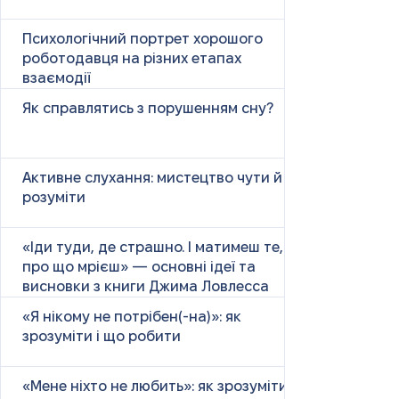
Психологічний портрет хорошого
роботодавця на різних етапах
взаємодії
Як справлятись з порушенням сну?
Активне слухання: мистецтво чути й
розуміти
«Іди туди, де страшно. І матимеш те,
про що мрієш» — основні ідеї та
висновки з книги Джима Ловлесса
«Я нікому не потрібен(-на)»: як
зрозуміти і що робити
«Мене ніхто не любить»: як зрозуміти і