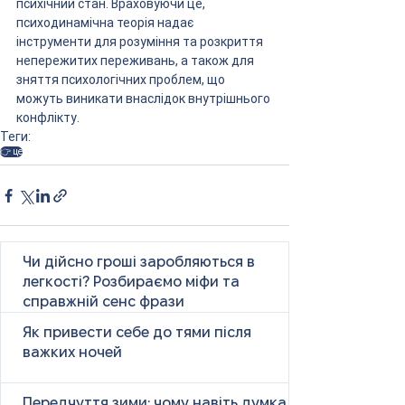
психічний стан. Враховуючи це, 
психодинамічна теорія надає 
інструменти для розуміння та розкриття 
непережитих переживань, а також для 
зняття психологічних проблем, що 
можуть виникати внаслідок внутрішнього 
конфлікту.
Теги:
👉 це
Чи дійсно гроші заробляються в
легкості? Розбираємо міфи та
справжній сенс фрази
Як привести себе до тями після
важких ночей
Передчуття зими: чому навіть думка