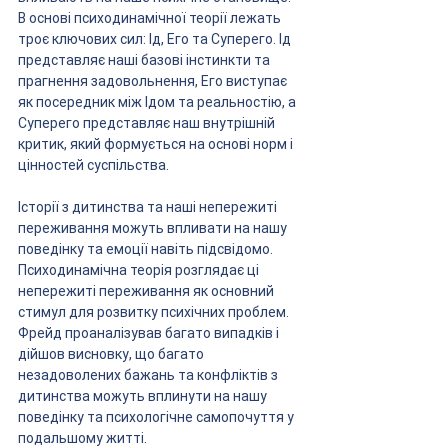
В основі психодинамічної теорії лежать 
троє ключових сил: Ід, Его та Суперего. Ід 
представляє наші базові інстинкти та 
прагнення задовольнення, Его виступає 
як посередник між Ідом та реальностію, а 
Суперего представляє наш внутрішній 
критик, який формується на основі норм і 
цінностей суспільства.
Історії з дитинства та наші непережиті 
переживання можуть впливати на нашу 
поведінку та емоції навіть підсвідомо. 
Психодинамічна теорія розглядає ці 
непережиті переживання як основний 
стимул для розвитку психічних проблем. 
Фрейд проаналізував багато випадків і 
дійшов висновку, що багато 
незадоволених бажань та конфліктів з 
дитинства можуть вплинути на нашу 
поведінку та психологічне самопочуття у 
подальшому житті.