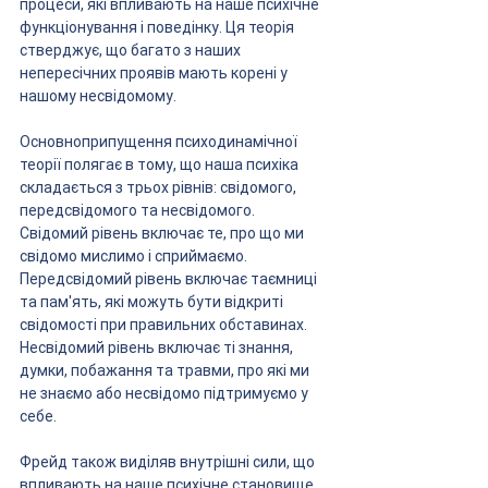
процеси, які впливають на наше психічне 
функціонування і поведінку. Ця теорія 
стверджує, що багато з наших 
непересічних проявів мають корені у 
нашому несвідомому.
Основноприпущення психодинамічної 
теорії полягає в тому, що наша психіка 
складається з трьох рівнів: свідомого, 
передсвідомого та несвідомого. 
Свідомий рівень включає те, про що ми 
свідомо мислимо і сприймаємо. 
Передсвідомий рівень включає таємниці 
та пам'ять, які можуть бути відкриті 
свідомості при правильних обставинах. 
Несвідомий рівень включає ті знання, 
думки, побажання та травми, про які ми 
не знаємо або несвідомо підтримуємо у 
себе.
Фрейд також виділяв внутрішні сили, що 
впливають на наше психічне становище. 