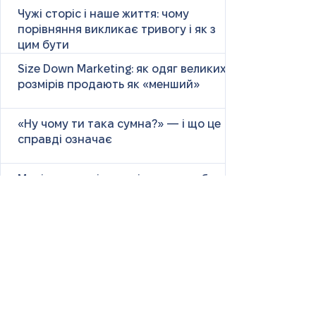
Чужі сторіс і наше життя: чому
порівняння викликає тривогу і як з
цим бути
Size Down Marketing: як одяг великих
розмірів продають як «менший»
«Ну чому ти така сумна?» — і що це
справді означає
Маніпулятивні родичі: як не загубити
себе у сімейних іграх
Психологія першого враження: як
мозок оцінює нових людей
Як знайти партнера: психологія,
наука та практичні поради