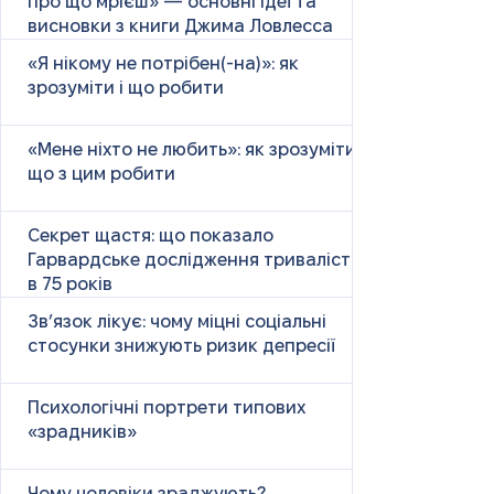
про що мрієш» — основні ідеї та
висновки з книги Джима Ловлесса
«Я нікому не потрібен(-на)»: як
зрозуміти і що робити
«Мене ніхто не любить»: як зрозуміти і
що з цим робити
Секрет щастя: що показало
Гарвардське дослідження тривалістю
в 75 років
Зв’язок лікує: чому міцні соціальні
стосунки знижують ризик депресії
Психологічні портрети типових
«зрадників»