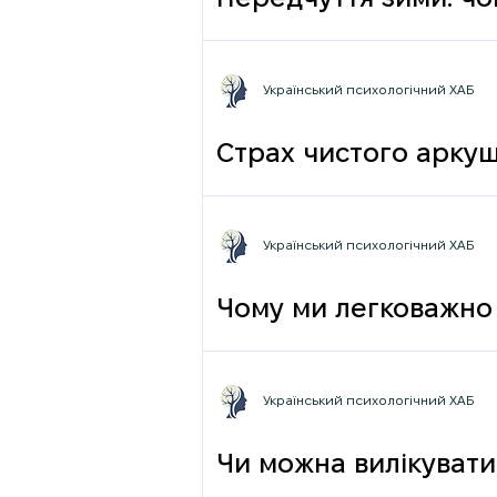
Передчуття зими: чо
Український психологічний ХАБ
Страх чистого аркуш
Український психологічний ХАБ
Чому ми легковажно 
грамотності до псих
Український психологічний ХАБ
Чи можна вилікувати