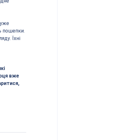
одне 
дуже 
ь пошепки. 
ду. Їхні 
кі 
рця вже 
ритися, 