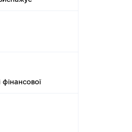
 виснажує
 фінансової