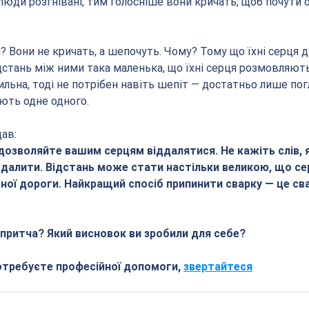
люди розгнівані, тим голосніше вони кричать, щоб почути 
? Вони не кричать, а шепочуть. Чому? Тому що їхні серця 
ідстань між ними така маленька, що їхні серця розмовляют
ьна, тоді не потрібен навіть шепіт — достатньо лише погля
ють одне одного.
ав:
дозволяйте вашим серцям віддалятися. Не кажіть слів, я
далити. Відстань може стати настільки великою, що се
ної дороги. Найкращий спосіб припинити сварку — це сва
притча? Який висновок ви зробили для себе?
отребуєте професійної допомоги, 
звертайтеся