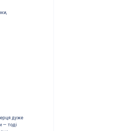
ки, 
серця дуже 
 — тоді 