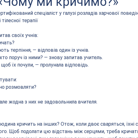
 «Чому ми кричимо?»
ертифікований спеціаліст у галузі розладів харчової поведін
тілесної терапії 
итав своїх учнів:
ичать?
ть терпіння, — відповів один із учнів.
 хто поруч із ними? — знову запитав учитель.
 щоб їх почули, — пролунала відповідь.
тувати:
но розмовляти?
, але жодна з них не задовольнила вчителя.
людина кричить на інших? Отож, коли двоє сваряться, їхні 
ого. Щоб подолати цю відстань між серцями, треба кричати