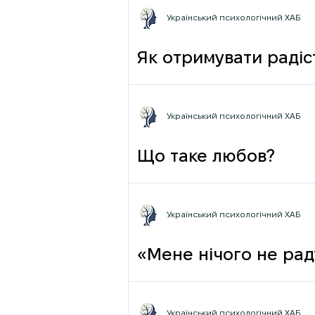
Український психологічний ХАБ
Як отримувати радіст
Український психологічний ХАБ
Що таке любов?
Український психологічний ХАБ
«Мене нічого не раду
Український психологічний ХАБ