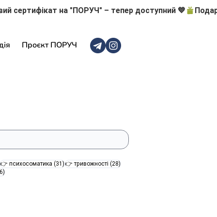
дія
Проєкт ПОРУЧ
47 постів
31 пост
28 постів
👉 психосоматика
(31)
👉 тривожності
(28)
16 постів
6)