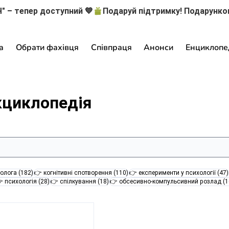
" – тепер доступний 💙
а
Обрати фахівця
Співпраця
Анонси
Енциклопе
кциклопедія
182 пости
110 постів
олога
(182)
👉 когнітивні спотворення
(110)
👉 експерименти у психології
(47)
28 постів
18 постів
 психологія
(28)
👉 спілкування
(18)
👉 обсесивно-компульсивний розлад
(1