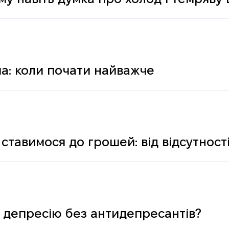
му навіть думка про холод і темряву
а: коли почати найважче
ставимося до грошей: від відсутності
ологічних і психічних причин
 депресію без антидепресантів?