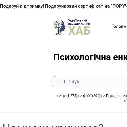
Подаруй підтримку! Подарунковий сертифікат на "ПОРУЧ
Головн
Психологічна ен
1 278 постів
204 пости
👉 це
(1 278)
👉 фобії
(204)
👉 Поради псих
