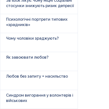
Зв’язок лікує: чому міцні соціальні
стосунки знижують ризик депресії
Психологічні портрети типових
«зрадників»
Чому чоловіки зраджують?
Як завоювати любов?
Любов без запиту = насильство
Синдром вигорання у волонтерів і
військових