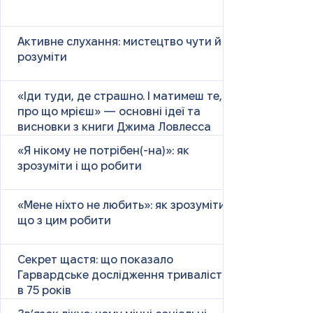
Активне слухання: мистецтво чути й
розуміти
«Іди туди, де страшно. І матимеш те,
про що мрієш» — основні ідеї та
висновки з книги Джима Ловлесса
«Я нікому не потрібен(-на)»: як
зрозуміти і що робити
«Мене ніхто не любить»: як зрозуміти і
що з цим робити
Секрет щастя: що показало
Гарвардське дослідження тривалістю
в 75 років