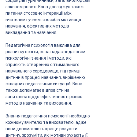
соціокультурні чинники, загальнолюдські 
закономірності. Вона досліджує також 
питання стосовно інтеракції між 
вчителем і учнем, способів мотивації 
навчання, ефективних методів 
викладання та навчання.
Педагогічна психологія важлива для 
розвитку освіти, вона надає педагогам 
психологічні знання і методи, які 
сприяють створенню оптимального 
навчального середовища, підтримці 
дитини в процесі навчання, вирішенню 
складних педагогічних ситуацій. Вона 
також допомагає відповісти на 
запитання щодо ефективності різних 
методів навчання та виховання.
Знання педагогічної психології необхідно 
кожному вчителю та вихователю, адже 
вони допомагають краще розуміти 
дитину, зрозуміти, які мотиви рухають її, 