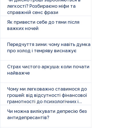
Чи дійсно гроші заробляються в
легкості? Розбираємо міфи та
справжній сенс фрази
Як привести себе до тями після
важких ночей
Передчуття зими: чому навіть думка
про холод і темряву виснажує
Страх чистого аркуша: коли почати
найважче
Чому ми легковажно ставимося до
грошей: від відсутності фінансової
грамотності до психологічних і
психічних причин
Чи можна вилікувати депресію без
антидепресантів?