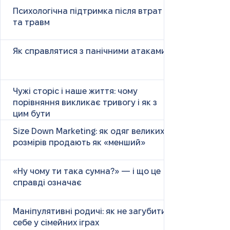
Психологічна підтримка після втрат
та травм
Як справлятися з панічними атаками
Чужі сторіс і наше життя: чому
порівняння викликає тривогу і як з
цим бути
Size Down Marketing: як одяг великих
розмірів продають як «менший»
«Ну чому ти така сумна?» — і що це
справді означає
Маніпулятивні родичі: як не загубити
себе у сімейних іграх