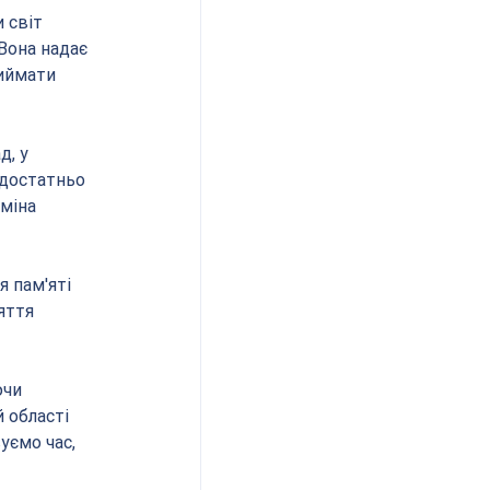
 світ 
Вона надає 
иймати 
, у 
 достатньо 
міна 
 пам'яті 
яття 
чи 
 області 
уємо час, 