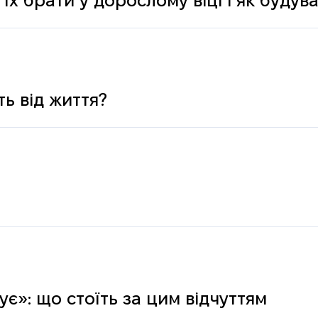
 їх брати у дорослому віці і як буду
ь від життя?
є»: що стоїть за цим відчуттям