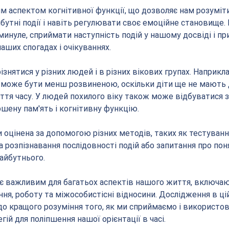
им аспектом когнітивної функції, що дозволяє нам розуміти
бутні події і навіть регулювати своє емоційне становище. 
минуле, сприймати наступність подій у нашому досвіді і пр
аших спогадах і очікуваннях.
ізнятися у різних людей і в різних вікових групах. Наприклад
сі може бути менш розвиненою, оскільки діти ще не мають
ття часу. У людей похилого віку також може відбуватися з
іршену пам'ять і когнітивну функцію.
и оцінена за допомогою різних методів, таких як тестування
а розпізнавання послідовності подій або запитання про пон
айбутнього.
і є важливим для багатьох аспектів нашого життя, включаю
ня, роботу та міжособистісні відносини. Дослідження в цій
до кращого розуміння того, як ми сприймаємо і використов
гій для поліпшення нашої орієнтації в часі.