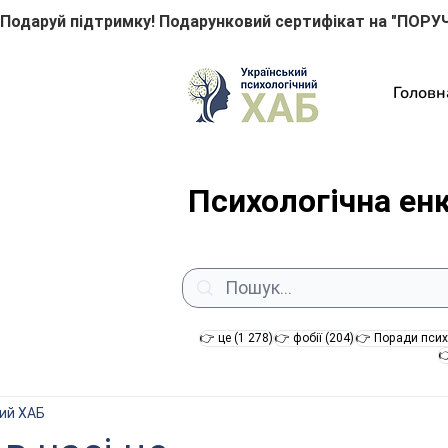
Подаруй підтримку! Подарунковий сертифікат на "ПОРУЧ
Головн
Психологічна ен
1 278 постів
204 пости
👉 це
(1 278)
👉 фобії
(204)
👉 Поради псих

ний ХАБ