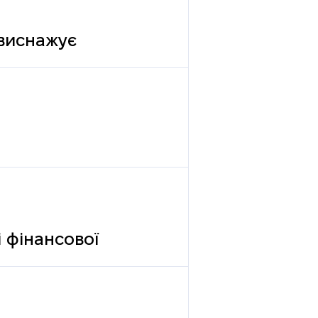
 виснажує
 фінансової