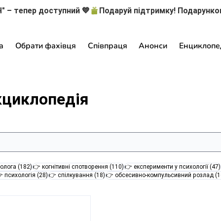
" – тепер доступний 💙
а
Обрати фахівця
Співпраця
Анонси
Енциклопе
кциклопедія
182 пости
110 постів
олога
(182)
👉 когнітивні спотворення
(110)
👉 експерименти у психології
(47)
28 постів
18 постів
 психологія
(28)
👉 спілкування
(18)
👉 обсесивно-компульсивний розлад
(1