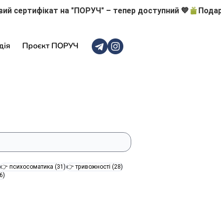
дія
Проєкт ПОРУЧ
47 постів
31 пост
28 постів
👉 психосоматика
(31)
👉 тривожності
(28)
16 постів
6)