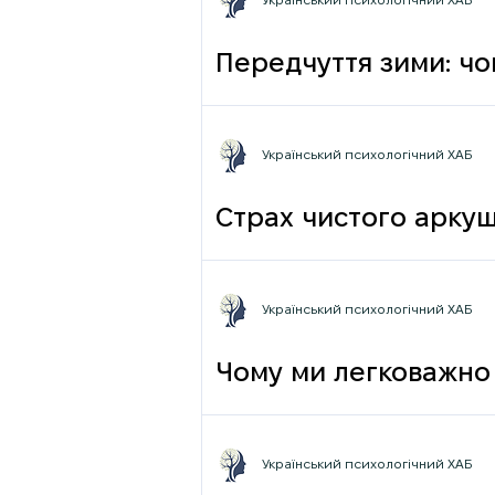
Український психологічний ХАБ
Передчуття зими: чо
Український психологічний ХАБ
Страх чистого аркуш
Український психологічний ХАБ
Чому ми легковажно 
грамотності до псих
Український психологічний ХАБ