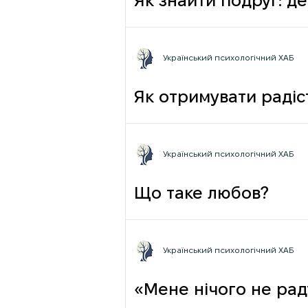
Як знайти подруг: де
Український психологічний ХАБ
Як отримувати радіст
Український психологічний ХАБ
Що таке любов?
Український психологічний ХАБ
«Мене нічого не раду