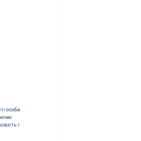
ті особи 
лючає 
овість і 