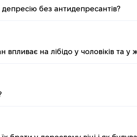
 депресію без антидепресантів?
н впливає на лібідо у чоловіків та у 
?