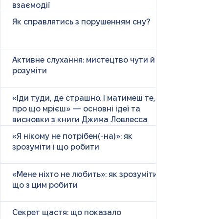
взаємодії
Як справлятись з порушенням сну?
Активне слухання: мистецтво чути й
розуміти
«Іди туди, де страшно. І матимеш те,
про що мрієш» — основні ідеї та
висновки з книги Джима Ловлесса
«Я нікому не потрібен(-на)»: як
зрозуміти і що робити
«Мене ніхто не любить»: як зрозуміти і
що з цим робити
Секрет щастя: що показало