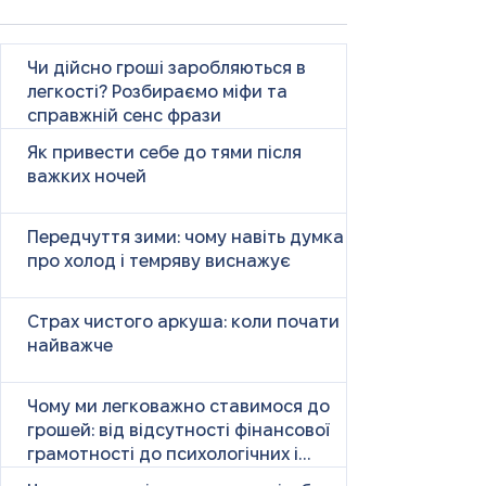
Чи дійсно гроші заробляються в
легкості? Розбираємо міфи та
справжній сенс фрази
Як привести себе до тями після
важких ночей
Передчуття зими: чому навіть думка
про холод і темряву виснажує
Страх чистого аркуша: коли почати
найважче
Чому ми легковажно ставимося до
грошей: від відсутності фінансової
грамотності до психологічних і
психічних причин