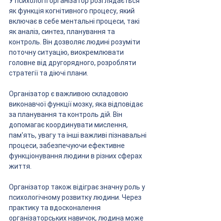
У психології організатор розглядається 
як функція когнітивного процесу, який 
включає в себе ментальні процеси, такі 
як аналіз, синтез, планування та 
контроль. Він дозволяє людині розуміти 
поточну ситуацію, виокремлювати 
головне від другорядного, розробляти 
стратегії та діючі плани.
Організатор є важливою складовою 
виконавчої функції мозку, яка відповідає 
за планування та контроль дій. Він 
допомагає координувати мислення, 
пам'ять, увагу та інші важливі пізнавальні 
процеси, забезпечуючи ефективне 
функціонування людини в різних сферах 
життя.
Організатор також відіграє значну роль у 
психологічному розвитку людини. Через 
практику та вдосконалення 
організаторських навичок, людина може 