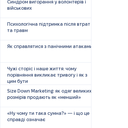
Синдром вигорання у волонтерів і
військових
Психологічна підтримка після втрат
та травм
Як справлятися з панічними атаками
Чужі сторіс і наше життя: чому
порівняння викликає тривогу і як з
цим бути
Size Down Marketing: як одяг великих
розмірів продають як «менший»
«Ну чому ти така сумна?» — і що це
справді означає