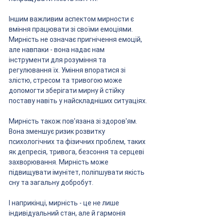
Іншим важливим аспектом мирности є 
вміння працювати зі своїми емоціями. 
Мирність не означає пригнічення емоцій, 
але навпаки - вона надає нам 
інструменти для розуміння та 
регулювання їх. Уміння впоратися зі 
злістю, стресом та тривогою може 
допомогти зберігати мирну й стійку 
поставу навіть у найскладніших ситуаціях.
Мирність також пов'язана зі здоров'ям. 
Вона зменшує ризик розвитку 
психологічних та фізичних проблем, таких 
як депресія, тривога, безсоння та серцеві 
захворювання. Мирність може 
підвищувати імунітет, поліпшувати якість 
сну та загальну добробут.
І наприкінці, мирність - це не лише 
індивідуальний стан, але й гармонія 