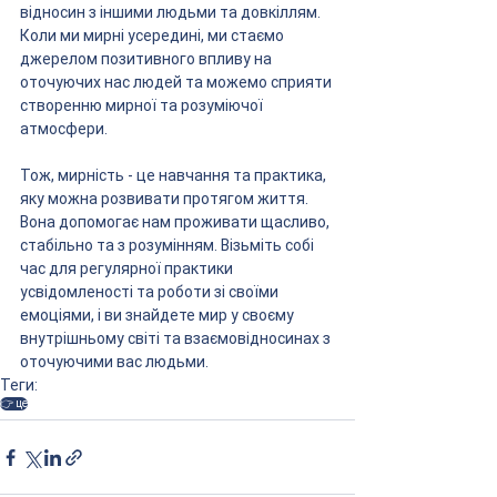
відносин з іншими людьми та довкіллям. 
Коли ми мирні усередині, ми стаємо 
джерелом позитивного впливу на 
оточуючих нас людей та можемо сприяти 
створенню мирної та розуміючої 
атмосфери.
Тож, мирність - це навчання та практика, 
яку можна розвивати протягом життя. 
Вона допомогає нам проживати щасливо, 
стабільно та з розумінням. Візьміть собі 
час для регулярної практики 
усвідомленості та роботи зі своїми 
емоціями, і ви знайдете мир у своєму 
внутрішньому світі та взаємовідносинах з 
оточуючими вас людьми.
Теги:
👉 це