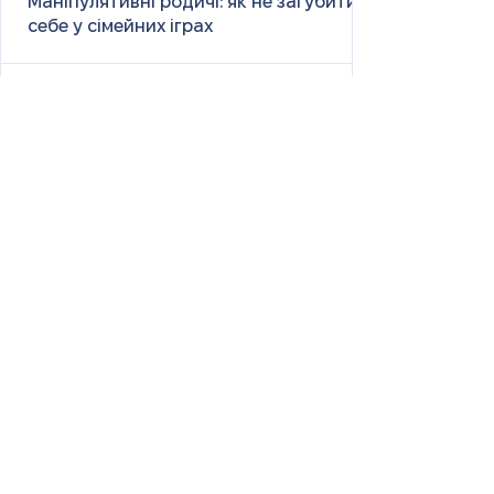
Маніпулятивні родичі: як не загубити
себе у сімейних іграх
Психологія першого враження: як
мозок оцінює нових людей
Як знайти партнера: психологія,
наука та практичні поради
Як навчитися насолоджуватися
життям: психологія, наука і практика
Як ефективно вчити та
запам’ятовувати нові слова: наука і
практика
Страх жити «від зарплати до
зарплати»