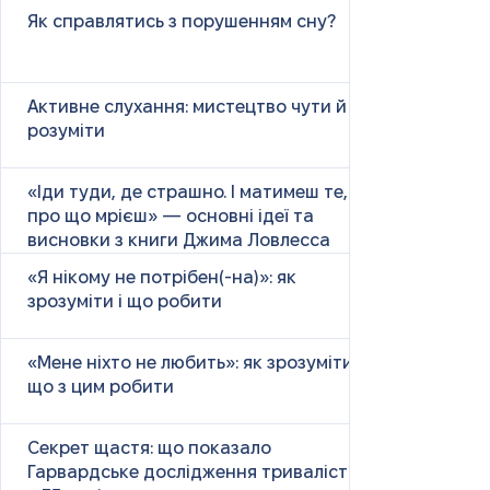
Як справлятись з порушенням сну?
Активне слухання: мистецтво чути й
розуміти
«Іди туди, де страшно. І матимеш те,
про що мрієш» — основні ідеї та
висновки з книги Джима Ловлесса
«Я нікому не потрібен(-на)»: як
зрозуміти і що робити
«Мене ніхто не любить»: як зрозуміти і
що з цим робити
Секрет щастя: що показало
Гарвардське дослідження тривалістю