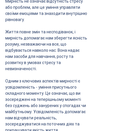
Мирність не означає відсутність стресу 
або проблем, але це уміння управляти 
своїми емоціями та знаходити внутрішню 
рівновагу.
Життя повне змін та несподіванок, і 
мирність допомагає нам зберегти ясність 
розуму, незважаючи на все, що 
відбувається навколо нас. Вона надає 
нам засоби для навчання, росту та 
розвитку в умовах стресу та 
невизначеності.
Одним з ключових аспектів мирності є 
усвідомленість - уміння присутнього 
складного моменту. Це означає, що ви 
зосереджені на теперішньому моменті 
без суджень або занурених у спогадах чи 
майбутньому. Усвідомленість допомагає 
нам відчувати реальність, 
зосереджуватися на поточних діях та 
покращувати якість життя.