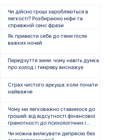
Чи дійсно гроші заробляються в
легкості? Розбираємо міфи та
справжній сенс фрази
Як привести себе до тями після
важких ночей
Передчуття зими: чому навіть думка
про холод і темряву виснажує
Страх чистого аркуша: коли почати
найважче
Чому ми легковажно ставимося до
грошей: від відсутності фінансової
грамотності до психологічних і
психічних причин
Чи можна вилікувати депресію без