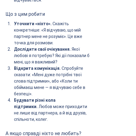
відчувається.
Що з цим робити
Уточнити «ніхто».
 Скажіть 
конкретніше: «Я відчуваю, що мій 
партнер мене не розуміє». Це вже 
точка для розмови.
Дослідити свої очікування.
 Якої 
любові я потребую? Які дії показали б 
мені, що я важливий?
Відкрита комунікація.
 Спробуйте 
сказати: «Мені дуже потрібні твої 
слова підтримки», або «Коли ти 
обіймаєш мене — я відчуваю себе в 
безпеці».
Будувати різні кола 
підтримки.
 Любов може приходити 
не лише від партнера, а й від друзів, 
спільноти, колег.
А якщо справді ніхто не любить?