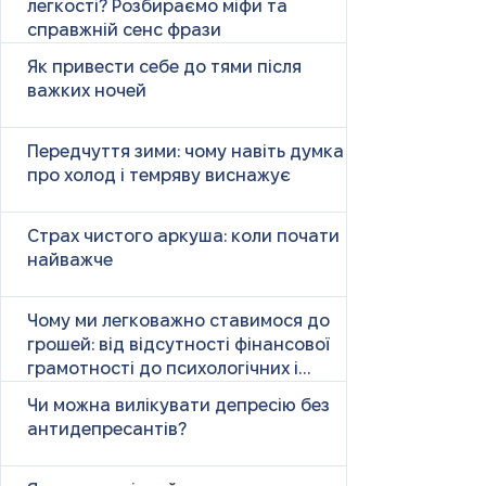
легкості? Розбираємо міфи та
справжній сенс фрази
Як привести себе до тями після
важких ночей
Передчуття зими: чому навіть думка
про холод і темряву виснажує
Страх чистого аркуша: коли почати
найважче
Чому ми легковажно ставимося до
грошей: від відсутності фінансової
грамотності до психологічних і
психічних причин
Чи можна вилікувати депресію без
антидепресантів?