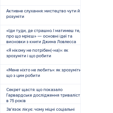
Активне слухання: мистецтво чути й
розуміти
«Іди туди, де страшно. І матимеш те,
про що мрієш» — основні ідеї та
висновки з книги Джима Ловлесса
«Я нікому не потрібен(-на)»: як
зрозуміти і що робити
«Мене ніхто не любить»: як зрозуміти і
що з цим робити
Секрет щастя: що показало
Гарвардське дослідження тривалістю
в 75 років
Зв’язок лікує: чому міцні соціальні