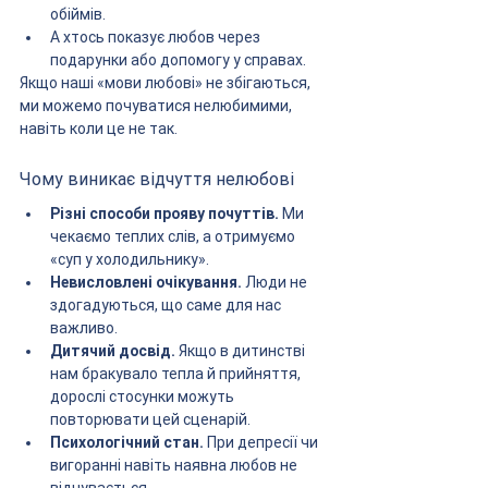
обіймів.
А хтось показує любов через 
подарунки або допомогу у справах.
Якщо наші «мови любові» не збігаються, 
ми можемо почуватися нелюбимими, 
навіть коли це не так.
Чому виникає відчуття нелюбові
Різні способи прояву почуттів.
 Ми 
чекаємо теплих слів, а отримуємо 
«суп у холодильнику».
Невисловлені очікування.
 Люди не 
здогадуються, що саме для нас 
важливо.
Дитячий досвід.
 Якщо в дитинстві 
нам бракувало тепла й прийняття, 
дорослі стосунки можуть 
повторювати цей сценарій.
Психологічний стан.
 При депресії чи 
вигоранні навіть наявна любов не 