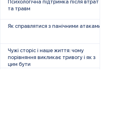
Психологічна підтримка після втрат
та травм
Як справлятися з панічними атаками
Чужі сторіс і наше життя: чому
порівняння викликає тривогу і як з
цим бути
Size Down Marketing: як одяг великих
розмірів продають як «менший»
«Ну чому ти така сумна?» — і що це
справді означає
Маніпулятивні родичі: як не загубити
себе у сімейних іграх