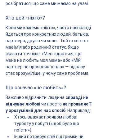
розібратися, що саме ми маємо на увазі.
Хто цей «ніхто»?
Коли ми кажемо «ніхто», часто насправді 
йдеться про конкретних людей: батьків, 
партнера, друзів чи колег. Тобто «ніхто» 
має ім’я або родинний статус. Якщо 
сказати точніше: «Мені здається, що 
мене не любить моя мама» або «Мій 
партнер не проявляє тепла» — відразу 
стає зрозуміліше, у чому саме проблема.
Що означає «не любить»?
Важливо відрізнити: людина 
справді не 
відчуває любові
 чи просто 
не проявляє її 
у зрозумілий для нас спосіб
. Наприклад:
Хтось вважає проявом любові 
турботу у побуті («щоб було що 
поїсти»).
Інший потребує слів підтримки чи 