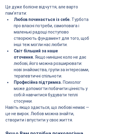
Це дуже болісне відчуття, але варто 
пам’ятати:
Любов починається із себе.
 Турбота 
про власні потреби, самоповага і 
маленькі радощі поступово 
створюють фундамент для того, щоб 
інші теж могли нас любити.
Світ більший за наше 
оточення.
 Якщо нинішнє коло не дає 
любові, його можна розширювати: 
нові знайомства, групи за інтересами, 
терапевтичні спільноти.
Професійна підтримка.
 Психолог 
може допомогти побачити цінність у 
собі й навчитися будувати теплі 
стосунки.
Навіть якщо здається, що любові немає — 
це не вирок. Любов можна знайти, 
створити і впустити у своє життя.
Якщо Вам потрібна психологічна 