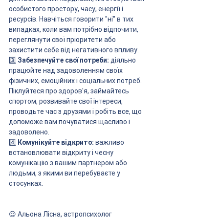
особистого простору, часу, енергії і 
ресурсів. Навчіться говорити "ні" в тих 
випадках, коли вам потрібно відпочити, 
переглянути свої пріоритети або 
захистити себе від негативного впливу. 
3️⃣ 
Забезпечуйте свої потреби: 
діяльно 
працюйте над задоволенням своїх 
фізичних, емоційних і соціальних потреб. 
Піклуйтеся про здоров'я, займайтесь 
спортом, розвивайте свої інтереси, 
проводьте час з друзями і робіть все, що 
допоможе вам почуватися щасливо і 
задоволено. 
4️⃣ 
Комунікуйте відкрито: 
важливо 
встановлювати відкриту і чесну 
комунікацію з вашим партнером або 
людьми, з якими ви перебуваєте у 
стосунках.
😌 Альона Лісна, астропсихолог 