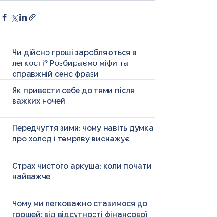
Чи дійсно гроші заробляються в
легкості? Розбираємо міфи та
справжній сенс фрази
Як привести себе до тями після
важких ночей
Передчуття зими: чому навіть думка
про холод і темряву виснажує
Страх чистого аркуша: коли почати
найважче
Чому ми легковажно ставимося до
грошей: від відсутності фінансової