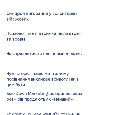
Синдром вигорання у волонтерів і
військових
Психологічна підтримка після втрат
та травм
Як справлятися з панічними атаками
Чужі сторіс і наше життя: чому
порівняння викликає тривогу і як з
цим бути
Size Down Marketing: як одяг великих
розмірів продають як «менший»
«Ну чому ти така сумна?» — і що це