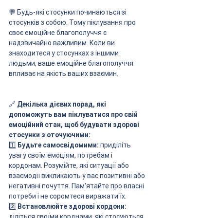
💬 Будь-які стосунки починаються зі 
стосунків з собою. Тому піклування про 
своє емоційне благополуччя є 
надзвичайно важливим. Коли ви 
знаходитеся у стосунках з іншими 
людьми, ваше емоційне благополуччя 
впливає на якість ваших взаємин. 
🔗 
Декілька дієвих порад, які 
допоможуть вам піклуватися про свій 
емоційний стан, щоб будувати здорові 
стосунки з оточуючими:
1️⃣
 Будьте самосвідомими:
 приділіть 
увагу своїм емоціям, потребам і 
кордонам. Розумійте, які ситуації або 
взаємодії викликають у вас позитивні або 
негативні почуття. Пам'ятайте про власні 
потреби і не соромтеся виражати їх. 
2️⃣
 Встановлюйте здорові кордони: 
діліться своїми корднами, які стосуються 