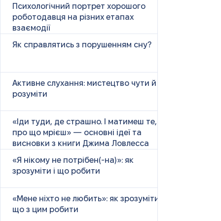
Психологічний портрет хорошого
роботодавця на різних етапах
взаємодії
Як справлятись з порушенням сну?
Активне слухання: мистецтво чути й
розуміти
«Іди туди, де страшно. І матимеш те,
про що мрієш» — основні ідеї та
висновки з книги Джима Ловлесса
«Я нікому не потрібен(-на)»: як
зрозуміти і що робити
«Мене ніхто не любить»: як зрозуміти і
що з цим робити