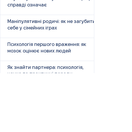
справді означає
Маніпулятивні родичі: як не загубити
себе у сімейних іграх
Психологія першого враження: як
мозок оцінює нових людей
Як знайти партнера: психологія,
наука та практичні поради
Як навчитися насолоджуватися
життям: психологія, наука і практика
Як ефективно вчити та
запам’ятовувати нові слова: наука і
практика