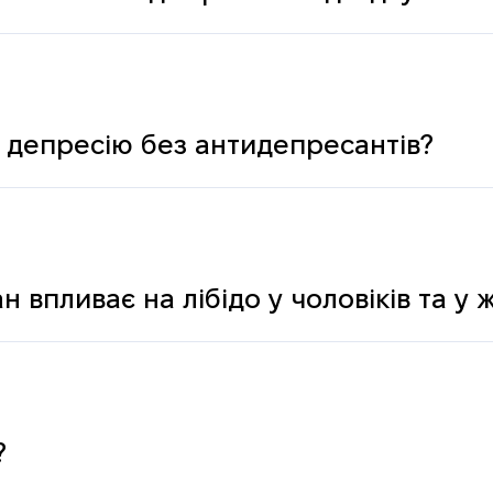
ологічних і психічних причин
 депресію без антидепресантів?
н впливає на лібідо у чоловіків та у 
?