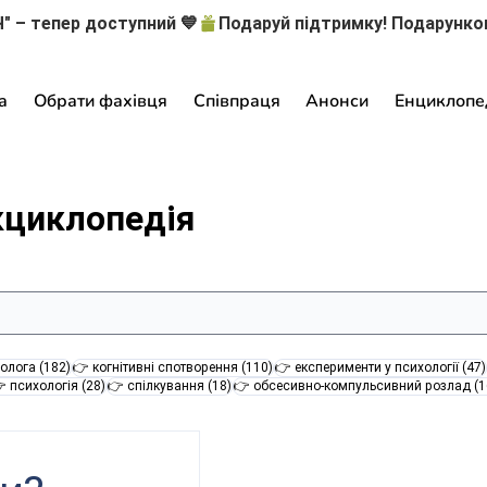
" – тепер доступний 💙
а
Обрати фахівця
Співпраця
Анонси
Енциклопе
кциклопедія
182 пости
110 постів
олога
(182)
👉 когнітивні спотворення
(110)
👉 експерименти у психології
(47)
28 постів
18 постів
 психологія
(28)
👉 спілкування
(18)
👉 обсесивно-компульсивний розлад
(1