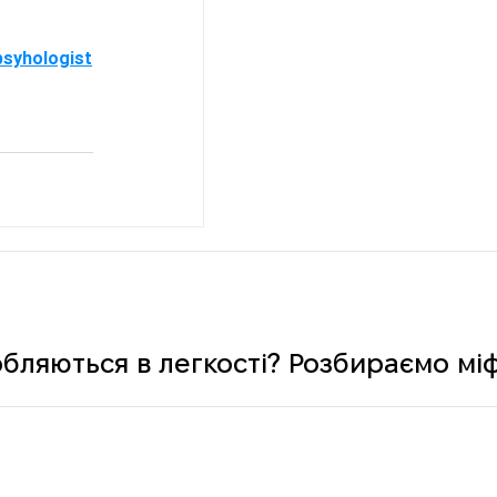
psyhologist
обляються в легкості? Розбираємо мі