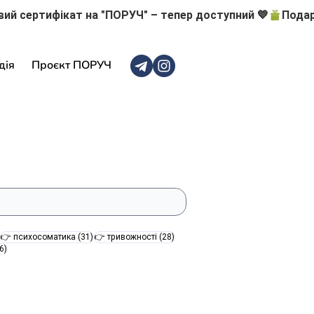
дія
Проєкт ПОРУЧ
47 постів
31 пост
28 постів
👉 психосоматика
(31)
👉 тривожності
(28)
16 постів
6)