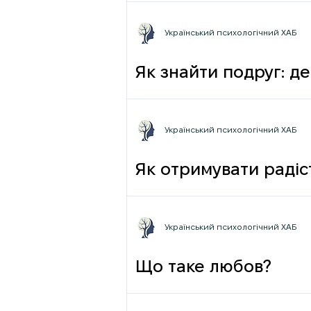
Український психологічний ХАБ
Як знайти подруг: де
Український психологічний ХАБ
Як отримувати радіст
Український психологічний ХАБ
Що таке любов?