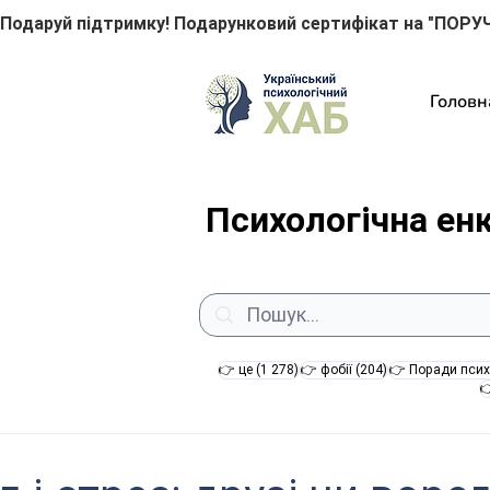
Подаруй підтримку! Подарунковий сертифікат на "ПОРУЧ
Головн
Психологічна ен
1 278 постів
204 пости
👉 це
(1 278)
👉 фобії
(204)
👉 Поради псих
