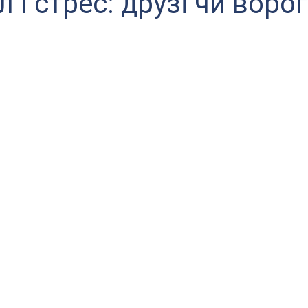
 і стрес: друзі чи воро