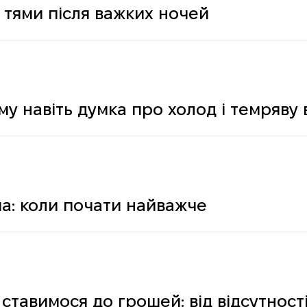
 тями після важких ночей
му навіть думка про холод і темряву
а: коли почати найважче
ставимося до грошей: від відсутності