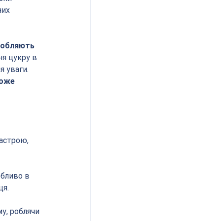
них 
робляють 
я цукру в 
 уваги. 
може 
астрою, 
бливо в 
ця.
у, роблячи 