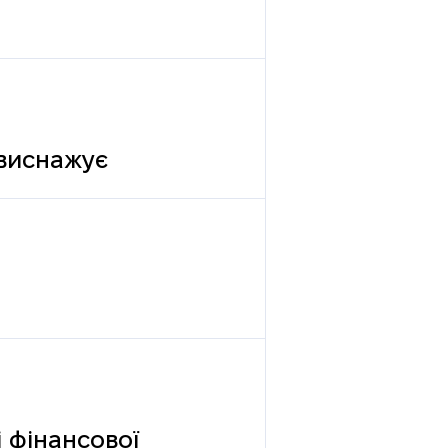
 виснажує
 фінансової