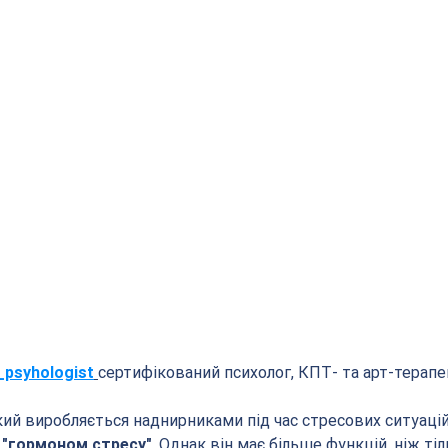
_psyhologist
сертифікований психолог, КПТ- та арт-терап
кий виробляється наднирниками під час стресових ситуацій
 "гормоном стресу"
. Однак він має більше функцій, ніж тіл