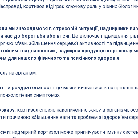
асправді, кортизол відіграє ключову роль у різних біологіч
.
коли ми знаходимося в стресовій ситуації, наднирники ви
и нас до боротьби або втечі. 
Це включає підвищення рівн
ргією м'язи, збільшення серцевої активності та підвищення
стійним і надлишковим, надмірна продукція кортизолу 
ем для нашого фізичного та психічного здоров'я.
лу на організм:
і та роздратованості: 
це може виявитися в погіршенні н
 психологічних симптомах.
 жиру: 
кортизол сприяє накопиченню жиру в організмі, осо
ути причиною збільшення ваги та проблем зі здоров'ям сер
теми:
 надмірний кортизол може пригнічувати імунну систем