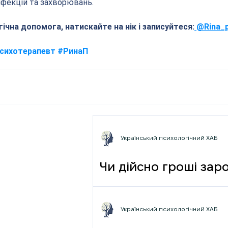
нфекцій та захворювань.
ічна допомога, натискайте на нік і записуйтеся:
 @Rina_
сихотерапевт
#РинаП
Український психологічний ХАБ
Чи дійсно гроші зар
фрази
Український психологічний ХАБ