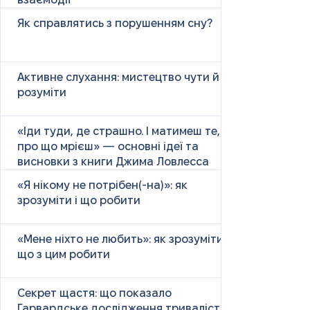
взаємодії
Як справлятись з порушенням сну?
Активне слухання: мистецтво чути й
розуміти
«Іди туди, де страшно. І матимеш те,
про що мрієш» — основні ідеї та
висновки з книги Джима Ловлесса
«Я нікому не потрібен(-на)»: як
зрозуміти і що робити
«Мене ніхто не любить»: як зрозуміти і
що з цим робити
Секрет щастя: що показало
Гарвардське дослідження тривалістю