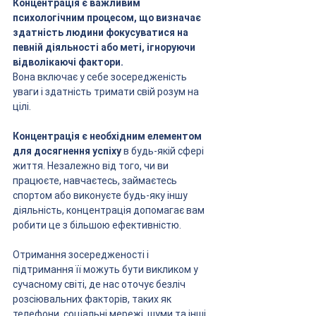
Концентрація є важливим 
психологічним процесом, що визначає 
здатність людини фокусуватися на 
певній діяльності або меті, ігноруючи 
відволікаючі фактори. 
Вона включає у себе зосередженість 
уваги і здатність тримати свій розум на 
цілі.
Концентрація є необхідним елементом 
для досягнення успіху
 в будь-якій сфері 
життя. Незалежно від того, чи ви 
працюєте, навчаєтесь, займаєтесь 
спортом або виконуєте будь-яку іншу 
діяльність, концентрація допомагає вам 
робити це з більшою ефективністю.
Отримання зосередженості і 
підтримання її можуть бути викликом у 
сучасному світі, де нас оточує безліч 
розсіювальних факторів, таких як 
телефони, соціальні мережі, шуми та інші 