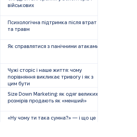
військових
Психологічна підтримка після втрат
та травм
Як справлятися з панічними атаками
Чужі сторіс і наше життя: чому
порівняння викликає тривогу і як з
цим бути
Size Down Marketing: як одяг великих
розмірів продають як «менший»
«Ну чому ти така сумна?» — і що це
справді означає