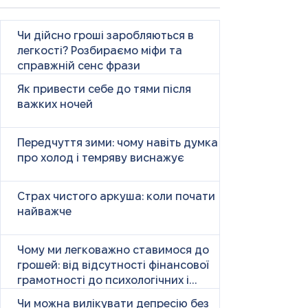
Чи дійсно гроші заробляються в
легкості? Розбираємо міфи та
справжній сенс фрази
Як привести себе до тями після
важких ночей
Передчуття зими: чому навіть думка
про холод і темряву виснажує
Страх чистого аркуша: коли почати
найважче
Чому ми легковажно ставимося до
грошей: від відсутності фінансової
грамотності до психологічних і
психічних причин
Чи можна вилікувати депресію без