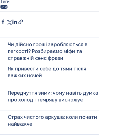
Теги:
👉 це
Чи дійсно гроші заробляються в
легкості? Розбираємо міфи та
справжній сенс фрази
Як привести себе до тями після
важких ночей
Передчуття зими: чому навіть думка
про холод і темряву виснажує
Страх чистого аркуша: коли почати
найважче