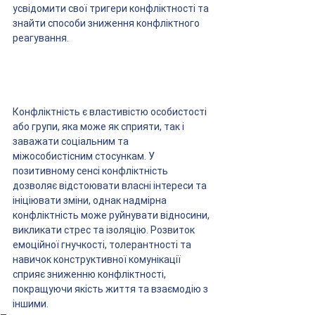
усвідомити свої тригери конфліктності та 
знайти способи зниження конфліктного 
реагування.
Конфліктність є властивістю особистості 
або групи, яка може як сприяти, так і 
заважати соціальним та 
міжособистісним стосункам. У 
позитивному сенсі конфліктність 
дозволяє відстоювати власні інтереси та 
ініціювати зміни, однак надмірна 
конфліктність може руйнувати відносини, 
викликати стрес та ізоляцію. Розвиток 
емоційної гнучкості, толерантності та 
навичок конструктивної комунікації 
сприяє зниженню конфліктності, 
покращуючи якість життя та взаємодію з 
іншими.