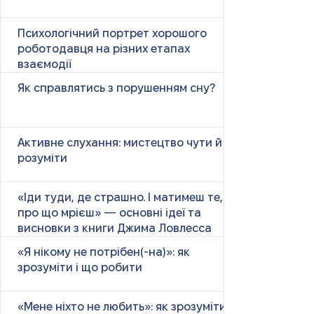
Психологічний портрет хорошого
роботодавця на різних етапах
взаємодії
Як справлятись з порушенням сну?
Активне слухання: мистецтво чути й
розуміти
«Іди туди, де страшно. І матимеш те,
про що мрієш» — основні ідеї та
висновки з книги Джима Ловлесса
«Я нікому не потрібен(-на)»: як
зрозуміти і що робити
«Мене ніхто не любить»: як зрозуміти і