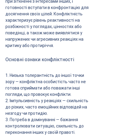
при зіткненні з інтересами інших, і 
готовності вступати в конфронтацію для 
досягнення своїх цілей. Конфліктність 
характеризує рівень реактивності на 
розбіжності у поглядах, цінностях або 
поведінці, а також може виявлятися у 
напружених чи агресивних реакціях на 
критику або протиріччя.
Основні ознаки конфліктності
1. Низька толерантність до іншої точки 
зору — конфліктна особистість часто не 
готова сприймати або поважати інші 
погляди, що провокує конфлікти.
2. Імпульсивність у реакціях — схильність 
до різких, часто емоційних відповідей на 
незгоду чи протидію.
3. Потреба в домінуванні — бажання 
контролювати ситуацію, схильність до 
переконання інших у своїй правоті.