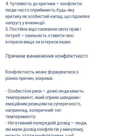
4. Чутливість до критики — конфліктні 
люди часто сприймають будь-яку 
критику як особистий напад, що підсилює 
напругу у взаємодії.
5. Постійне відстоювання своїх прав і 
потреб — схильність ставити свої 
інтереси вище за інтереси інших.
Причини виникнення конфліктності
Конфліктність може формуватися з 
різних причин, зокрема:
- Особистісні риси — деякі люди мають 
темперамент, який сприяє швидким і 
емоційним реакціям на суперечності, 
наприклад, холеричний тип 
темпераменту.
- Негативний попередній досвід — люди, 
які мали досвід конфліктів у минулому, 
можуть стати конфліктними, щоб 