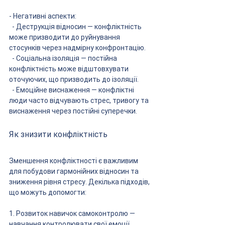
- Негативні аспекти:
  - Деструкція відносин — конфліктність 
може призводити до руйнування 
стосунків через надмірну конфронтацію.
  - Соціальна ізоляція — постійна 
конфліктність може відштовхувати 
оточуючих, що призводить до ізоляції.
  - Емоційне виснаження — конфліктні 
люди часто відчувають стрес, тривогу та 
виснаження через постійні суперечки.
Як знизити конфліктність
Зменшення конфліктності є важливим 
для побудови гармонійних відносин та 
зниження рівня стресу. Декілька підходів, 
що можуть допомогти:
1. Розвиток навичок самоконтролю — 
навчання контролювати свої емоції, 