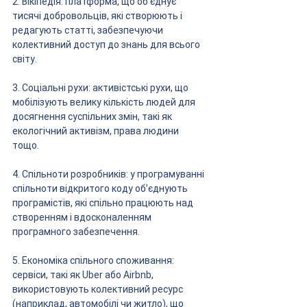
2. Вікіпедія: платформа, що об’єднує 
тисячі добровольців, які створюють і 
редагують статті, забезпечуючи 
колективний доступ до знань для всього 
світу.
3. Соціальні рухи: активістські рухи, що 
мобілізують велику кількість людей для 
досягнення суспільних змін, такі як 
екологічний активізм, права людини 
тощо.
4. Спільноти розробників: у програмуванні 
спільноти відкритого коду об’єднують 
програмістів, які спільно працюють над 
створенням і вдосконаленням 
програмного забезпечення.
5. Економіка спільного споживання: 
сервіси, такі як Uber або Airbnb, 
використовують колективний ресурс 
(наприклад, автомобілі чи житло), що 