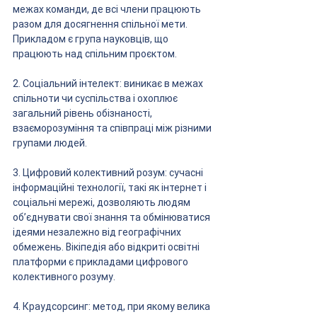
межах команди, де всі члени працюють 
разом для досягнення спільної мети. 
Прикладом є група науковців, що 
працюють над спільним проєктом.
2. Соціальний інтелект: виникає в межах 
спільноти чи суспільства і охоплює 
загальний рівень обізнаності, 
взаєморозуміння та співпраці між різними 
групами людей.
3. Цифровий колективний розум: сучасні 
інформаційні технології, такі як інтернет і 
соціальні мережі, дозволяють людям 
об’єднувати свої знання та обмінюватися 
ідеями незалежно від географічних 
обмежень. Вікіпедія або відкриті освітні 
платформи є прикладами цифрового 
колективного розуму.
4. Краудсорсинг: метод, при якому велика 