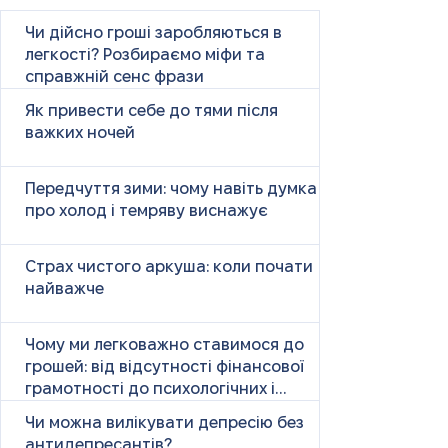
Чи дійсно гроші заробляються в
легкості? Розбираємо міфи та
справжній сенс фрази
Як привести себе до тями після
важких ночей
Передчуття зими: чому навіть думка
про холод і темряву виснажує
Страх чистого аркуша: коли почати
найважче
Чому ми легковажно ставимося до
грошей: від відсутності фінансової
грамотності до психологічних і
психічних причин
Чи можна вилікувати депресію без
антидепресантів?