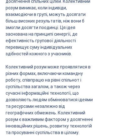
досягнення спільних цілей. Колективний 
розум виникає, коли індивіди, 
взаємодіючи в групі, можуть досягати 
більш високих результатів, ніж вони б 
змогли досягти поодинці. Ця ідея 
заснована на принципі синергії, де 
ефективність групової діяльності 
перевищує суму індивідуальних 
здібностей кожного з учасників.
Колективний розум може проявлятися в 
різних формах, включаючи командну 
роботу, співпрацю на рівні спільнот і 
суспільства загалом, а також через 
сучасні інформаційні технології, що 
дозволяють людям обмінюватися ідеями 
та ресурсами незалежно від 
географічних обмежень. Колективний 
розум є важливим фактором у досягненні 
інноваційних рішень, розвитку технологій 
та просуванні суспільства в цілому.