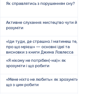
Як справлятись з порушенням сну?
Активне слухання: мистецтво чути й
розуміти
«Іди туди, де страшно. І матимеш те,
про що мрієш» — основні ідеї та
висновки з книги Джима Ловлесса
«Я нікому не потрібен(-на)»: як
зрозуміти і що робити
«Мене ніхто не любить»: як зрозуміти і
що з цим робити
Секрет щастя: що показало
Гарвардське дослідження тривалістю