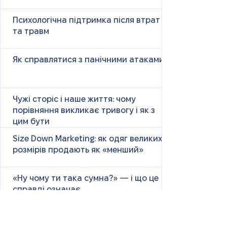
Психологічна підтримка після втрат
та травм
Як справлятися з панічними атаками
Чужі сторіс і наше життя: чому
порівняння викликає тривогу і як з
цим бути
Size Down Marketing: як одяг великих
розмірів продають як «менший»
«Ну чому ти така сумна?» — і що це
справді означає
Маніпулятивні родичі: як не загубити