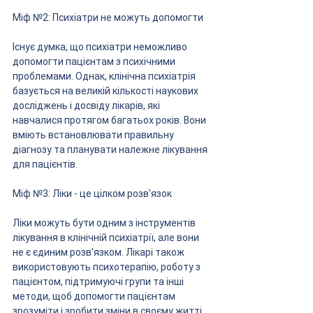
Міф №2: Психіатри не можуть допомогти
Існує думка, що психіатри неможливо 
допомогти пацієнтам з психічними 
проблемами. Однак, клінічна психіатрія 
базується на великій кількості наукових 
досліджень і досвіду лікарів, які 
навчалися протягом багатьох років. Вони 
вміють встановлювати правильну 
діагнозу та планувати належне лікування 
для пацієнтів.
Міф №3: Ліки - це цілком розв'язок
Ліки можуть бути одним з інструментів 
лікування в клінічній психіатрії, але вони 
не є єдиним розв'язком. Лікарі також 
використовують психотерапію, роботу з 
пацієнтом, підтримуючі групи та інші 
методи, щоб допомогти пацієнтам 
зрозуміти і зробити зміни в своєму житті. 