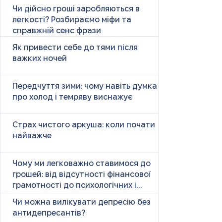
Чи дійсно гроші заробляються в
легкості? Розбираємо міфи та
справжній сенс фрази
Як привести себе до тями після
важких ночей
Передчуття зими: чому навіть думка
про холод і темряву виснажує
Страх чистого аркуша: коли почати
найважче
Чому ми легковажно ставимося до
грошей: від відсутності фінансової
грамотності до психологічних і
психічних причин
Чи можна вилікувати депресію без
антидепресантів?