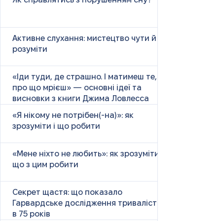
Як справлятись з порушенням сну?
Активне слухання: мистецтво чути й
розуміти
«Іди туди, де страшно. І матимеш те,
про що мрієш» — основні ідеї та
висновки з книги Джима Ловлесса
«Я нікому не потрібен(-на)»: як
зрозуміти і що робити
«Мене ніхто не любить»: як зрозуміти і
що з цим робити
Секрет щастя: що показало
Гарвардське дослідження тривалістю
в 75 років