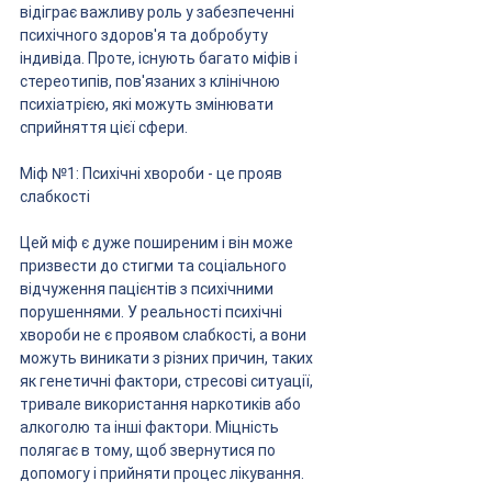
відіграє важливу роль у забезпеченні 
психічного здоров'я та добробуту 
індивіда. Проте, існують багато міфів і 
стереотипів, пов'язаних з клінічною 
психіатрією, які можуть змінювати 
сприйняття цієї сфери.
Міф №1: Психічні хвороби - це прояв 
слабкості
Цей міф є дуже поширеним і він може 
призвести до стигми та соціального 
відчуження пацієнтів з психічними 
порушеннями. У реальності психічні 
хвороби не є проявом слабкості, а вони 
можуть виникати з різних причин, таких 
як генетичні фактори, стресові ситуації, 
тривале використання наркотиків або 
алкоголю та інші фактори. Міцність 
полягає в тому, щоб звернутися по 
допомогу і прийняти процес лікування.