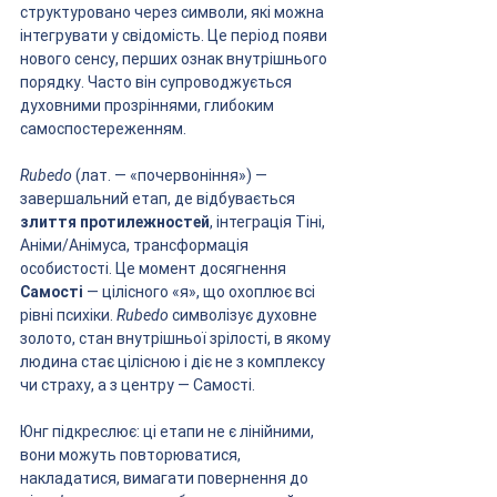
структуровано через символи, які можна 
інтегрувати у свідомість. Це період появи 
нового сенсу, перших ознак внутрішнього 
порядку. Часто він супроводжується 
духовними прозріннями, глибоким 
самоспостереженням.
Rubedo
 (лат. — «почервоніння») — 
завершальний етап, де відбувається 
злиття протилежностей
, інтеграція Тіні, 
Аніми/Анімуса, трансформація 
особистості. Це момент досягнення 
Самості
 — цілісного «я», що охоплює всі 
рівні психіки. 
Rubedo
 символізує духовне 
золото, стан внутрішньої зрілості, в якому 
людина стає цілісною і діє не з комплексу 
чи страху, а з центру — Самості.
Юнг підкреслює: ці етапи не є лінійними, 
вони можуть повторюватися, 
накладатися, вимагати повернення до 