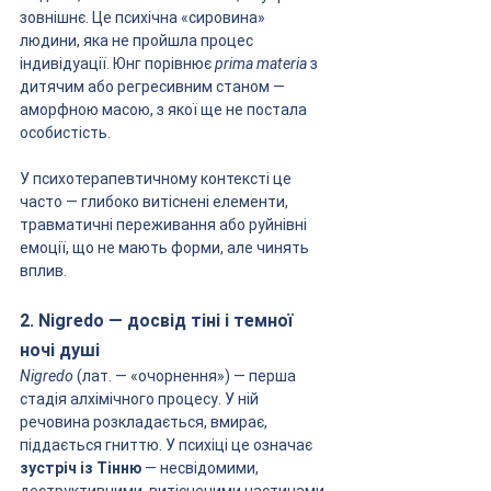
зовнішнє. Це психічна «сировина» 
людини, яка не пройшла процес 
індивідуації. Юнг порівнює 
prima materia
 з 
дитячим або регресивним станом — 
аморфною масою, з якої ще не постала 
особистість.
У психотерапевтичному контексті це 
часто — глибоко витіснені елементи, 
травматичні переживання або руйнівні 
емоції, що не мають форми, але чинять 
вплив.
2. Nigredo — досвід тіні і темної 
ночі душі
Nigredo
 (лат. — «очорнення») — перша 
стадія алхімічного процесу. У ній 
речовина розкладається, вмирає, 
піддається гниттю. У психіці це означає 
зустріч із Тінню
 — несвідомими, 