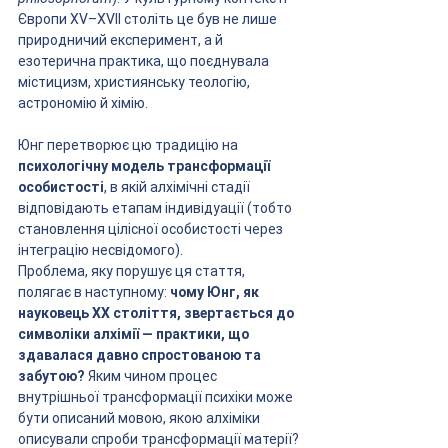
Європи XV–XVII століть це був не лише 
природничий експеримент, а й 
езотерична практика, що поєднувала 
містицизм, християнську теологію, 
астрономію й хімію. 
Юнг перетворює цю традицію на 
психологічну модель трансформації 
особистості
, в якій алхімічні стадії 
відповідають етапам індивідуації (тобто 
становлення цілісної особистості через 
інтеграцію несвідомого).
Проблема, яку порушує ця стаття, 
полягає в наступному: 
чому Юнг, як 
науковець XX століття, звертається до 
символіки алхімії — практики, що 
здавалася давно спростованою та 
забутою?
 Яким чином процес 
внутрішньої трансформації психіки може 
бути описаний мовою, якою алхіміки 
описували спроби трансформації матерії? 