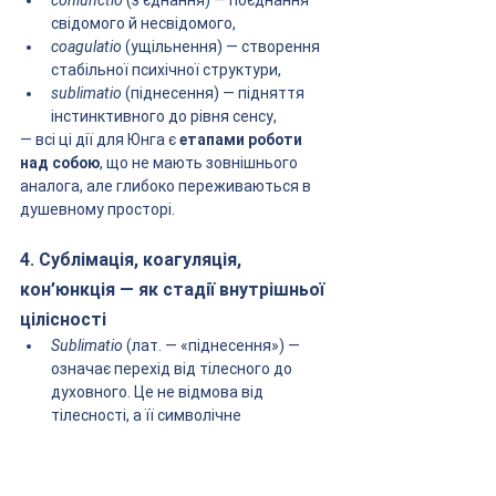
coniunctio
 (з’єднання) — поєднання 
свідомого й несвідомого,
coagulatio
 (ущільнення) — створення 
стабільної психічної структури,
sublimatio
 (піднесення) — підняття 
інстинктивного до рівня сенсу,
— всі ці дії для Юнга є 
етапами роботи 
над собою
, що не мають зовнішнього 
аналога, але глибоко переживаються в 
душевному просторі.
4. Сублімація, коагуляція, 
кон’юнкція — як стадії внутрішньої 
цілісності
Sublimatio
 (лат. — «піднесення») — 
означає перехід від тілесного до 
духовного. Це не відмова від 
тілесності, а її символічне 
перетворення. У психотерапії це 
стадія, коли пацієнт починає бачити 
сенс у власних стражданнях і 