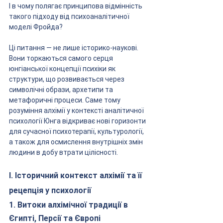
І в чому полягає принципова відмінність 
такого підходу від психоаналітичної 
моделі Фройда?
Ці питання — не лише історико-наукові. 
Вони торкаються самого серця 
юнгіанської концепції психіки як 
структури, що розвивається через 
символічні образи, архетипи та 
метафоричні процеси. Саме тому 
розуміння алхімії у контексті аналітичної 
психології Юнга відкриває нові горизонти 
для сучасної психотерапії, культурології, 
а також для осмислення внутрішніх змін 
людини в добу втрати цілісності.
I. Історичний контекст алхімії та її 
рецепція у психології
1. Витоки алхімічної традиції в 
Єгипті, Персії та Європі