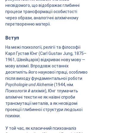
несвідомого, що відображає глибинні 
процеси трансформації особистості 
через образи, аналогічні алхімічному 
перетворенню матерії.
Вступ
На межі психології, релігії та філософії 
Карл Густав Юнг (Carl Gustav Jung, 1875–
1961, Швейцарія) відкриває нову мову — 
мову алхімії. Впродовж останніх 
десятиліть його наукової праці, особливо 
після виходу фундаментальної роботи 
Psychologie und Alchemie
 (1944, нім. 
Психологія й алхімія
), Юнг тлумачить 
алхімічні тексти не як наївні спроби 
трансмутації металів, а як несвідомі 
проекції глибинної структури людської 
психіки.
У той час, як класичний психоаналіз 