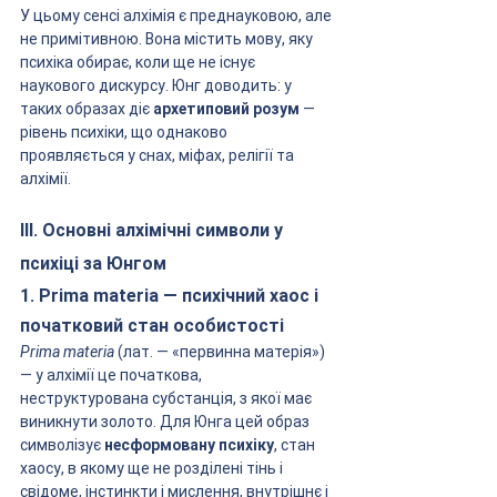
У цьому сенсі алхімія є преднауковою, але 
не примітивною. Вона містить мову, яку 
психіка обирає, коли ще не існує 
наукового дискурсу. Юнг доводить: у 
таких образах діє 
архетиповий розум
 — 
рівень психіки, що однаково 
проявляється у снах, міфах, релігії та 
алхімії.
III. Основні алхімічні символи у 
психіці за Юнгом
1. Prima materia — психічний хаос і 
початковий стан особистості
Prima materia
 (лат. — «первинна матерія») 
— у алхімії це початкова, 
неструктурована субстанція, з якої має 
виникнути золото. Для Юнга цей образ 
символізує 
несформовану психіку
, стан 
хаосу, в якому ще не розділені тінь і 
свідоме, інстинкти і мислення, внутрішнє і 