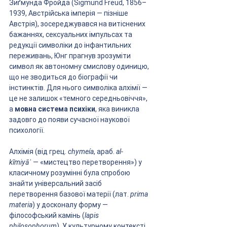
Зиґмунда Фройда (Sigmund Freud, 1856–
1939, Австрійська імперія — пізніше 
Австрія), зосереджувався на витіснених 
бажаннях, сексуальних імпульсах та 
редукції символіки до інфантильних 
переживань, Юнг прагнув зрозуміти 
символ як автономну смислову одиницю, 
що не зводиться до біографії чи 
інстинктів. Для нього символіка алхімії — 
це не залишок «темного середньовіччя», 
а 
мовна система психіки
, яка виникла 
задовго до появи сучасної наукової 
психології.
Алхімія (від грец. 
chymeía
, араб. 
al-
kīmiyāʾ
 — «мистецтво перетворення») у 
класичному розумінні була спробою 
знайти універсальний засіб 
перетворення базової матерії (лат. 
prima 
materia
) у досконалу форму — 
філософський камінь (
lapis 
philosophorum
). У культурному контексті 