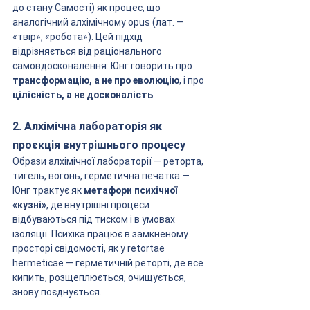
до стану Самості) як процес, що 
аналогічний алхімічному opus (лат. — 
«твір», «робота»). Цей підхід 
відрізняється від раціонального 
самовдосконалення: Юнг говорить про 
трансформацію, а не про еволюцію
, і про 
цілісність, а не досконалість
.
2. Алхімічна лабораторія як 
проєкція внутрішнього процесу
Образи алхімічної лабораторії — реторта, 
тигель, вогонь, герметична печатка — 
Юнг трактує як 
метафори психічної 
«кузні»
, де внутрішні процеси 
відбуваються під тиском і в умовах 
ізоляції. Психіка працює в замкненому 
просторі свідомості, як у retortae 
hermeticae — герметичній реторті, де все 
кипить, розщеплюється, очищується, 
знову поєднується.