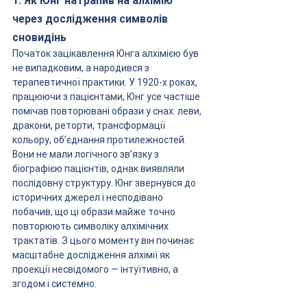
1. Як Юнг натрапив на алхімію 
через дослідження символів 
сновидінь
Початок зацікавлення Юнга алхімією був 
не випадковим, а народився з 
терапевтичної практики. У 1920-х роках, 
працюючи з пацієнтами, Юнг усе частіше 
помічав повторювані образи у снах: леви, 
дракони, реторти, трансформації 
кольору, об’єднання протилежностей. 
Вони не мали логічного зв’язку з 
біографією пацієнтів, однак виявляли 
послідовну структуру. Юнг звернувся до 
історичних джерел і несподівано 
побачив, що ці образи майже точно 
повторюють символіку алхімічних 
трактатів. З цього моменту він починає 
масштабне дослідження алхімії як 
проекції несвідомого — інтуїтивно, а 
згодом і системно.