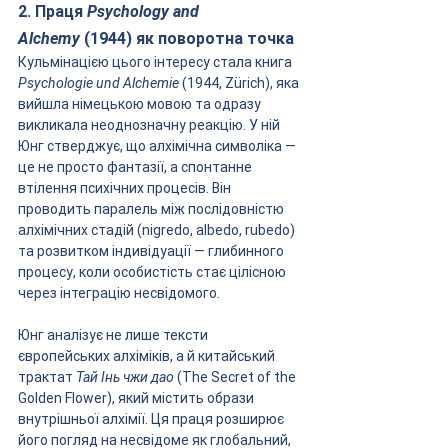
2. Праця 
Psychology and 
Alchemy
 (1944) як поворотна точка
Кульмінацією цього інтересу стала книга 
Psychologie und Alchemie
 (1944, Zürich), яка 
вийшла німецькою мовою та одразу 
викликала неоднозначну реакцію. У ній 
Юнг стверджує, що алхімічна символіка — 
це не просто фантазії, а спонтанне 
втілення психічних процесів. Він 
проводить паралель між послідовністю 
алхімічних стадій (nigredo, albedo, rubedo) 
та розвитком індивідуації — глибинного 
процесу, коли особистість стає цілісною 
через інтеграцію несвідомого.
Юнг аналізує не лише тексти 
європейських алхіміків, а й китайський 
трактат 
Тай Інь чжи дао
 (The Secret of the 
Golden Flower), який містить образи 
внутрішньої алхімії. Ця праця розширює 
його погляд на несвідоме як глобальний, 