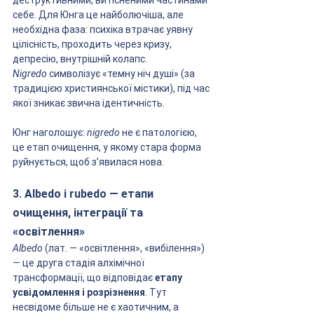
деструктивними, витісненими частинами 
себе. Для Юнга це найболючіша, але 
необхідна фаза: психіка втрачає уявну 
цілісність, проходить через кризу, 
депресію, внутрішній колапс. 
Nigredo
 символізує «темну ніч душі» (за 
традицією християнської містики), під час 
якої зникає звична ідентичність.
Юнг наголошує: 
nigredo
 не є патологією, 
це етап очищення, у якому стара форма 
руйнується, щоб з’явилася нова.
3. Albedo і rubedo — етапи 
очищення, інтеграції та 
«освітлення»
Albedo
 (лат. — «освітлення», «вибілення») 
— це друга стадія алхімічної 
трансформації, що відповідає 
етапу 
усвідомлення і розрізнення
. Тут 
несвідоме більше не є хаотичним, а 