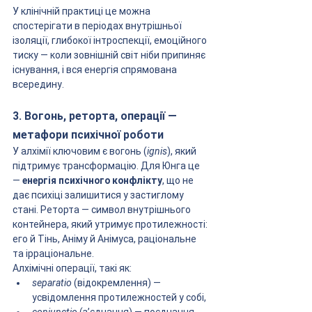
У клінічній практиці це можна 
спостерігати в періодах внутрішньої 
ізоляції, глибокої інтроспекції, емоційного 
тиску — коли зовнішній світ ніби припиняє 
існування, і вся енергія спрямована 
всередину.
3. Вогонь, реторта, операції — 
метафори психічної роботи
У алхімії ключовим є вогонь (
ignis
), який 
підтримує трансформацію. Для Юнга це 
— 
енергія психічного конфлікту
, що не 
дає психіці залишитися у застиглому 
стані. Реторта — символ внутрішнього 
контейнера, який утримує протилежності: 
его й Тінь, Аніму й Анімуса, раціональне 
та ірраціональне.
Алхімічні операції, такі як:
separatio
 (відокремлення) — 
усвідомлення протилежностей у собі,