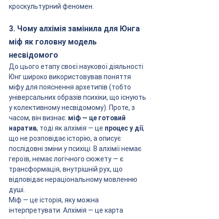
кроскультурний феномен.
3. Чому алхімія замінила для Юнга 
міф як головну модель 
несвідомого
До цього етапу своєї наукової діяльності 
Юнг широко використовував поняття 
міфу для пояснення архетипів (тобто 
універсальних образів психіки, що існують 
у колективному несвідомому). Проте, з 
часом, він визнає: 
міф — це готовий 
наратив
, тоді як алхімія — це 
процес у дії
, 
що не розповідає історію, а описує 
послідовні зміни у психіці. В алхімії немає 
героїв, немає логічного сюжету — є 
трансформація, внутрішній рух, що 
відповідає нераціональному мовленню 
душі.
Міф — це історія, яку можна 
інтерпретувати. Алхімія — це карта 