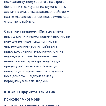
психоаналізу, побудованого на строго 
біологічних і сексуальних тлумаченнях, 
алхімічна символіка здавалася зайвою — 
надто міфологізованою, незрозумілою, а 
отже, непотрібною.
Саме тому звернення Юнга до алхімії 
виглядало як інтелектуальний виклик: він 
порушує не лише психологічні, а й 
епістемологічні (тобто пов’язані з 
природою знання) межі науки. Юнг не 
відроджує алхімію буквально, але 
виявляє в ній структуру, подібну до 
процесу роботи психіки. І саме це — 
поворот до «герметичного розуміння 
несвідомого» — відкриває нову 
парадигму в аналізі людини.
II. Юнг і відкриття алхімії як 
психологічної мови