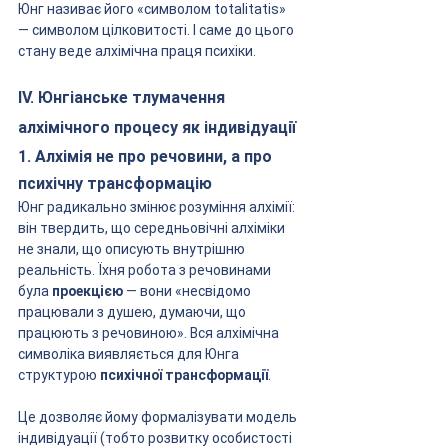
Юнг називає його «символом totalitatis» 
— символом цілковитості. І саме до цього 
стану веде алхімічна праця психіки.
IV. Юнгіанське тлумачення 
алхімічного процесу як індивідуації
1. Алхімія не про речовини, а про 
психічну трансформацію
Юнг радикально змінює розуміння алхімії: 
він твердить, що середньовічні алхіміки 
не знали, що описують внутрішню 
реальність. Їхня робота з речовинами 
була 
проекцією
 — вони «несвідомо 
працювали з душею, думаючи, що 
працюють з речовиною». Вся алхімічна 
символіка виявляється для Юнга 
структурою 
психічної трансформації
.
Це дозволяє йому формалізувати модель 
індивідуації (тобто розвитку особистості 