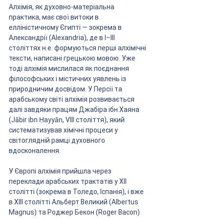
Алхімія, як духовно-матеріальна 
практика, має свої витоки в 
елліністичному Єгипті — зокрема в 
Александрії (Alexandria), де в І–III 
століттях н.е. формуються перші алхімічні 
тексти, написані грецькою мовою. Уже 
тоді алхімія мислилася як поєднання 
філософських і містичних уявлень із 
природничим досвідом. У Персії та 
арабському світі алхімія розвивається 
далі завдяки працям Джабіра ібн Хаяна 
(Jābir ibn Ḥayyān, VIII століття), який 
систематизував хімічні процеси у 
світоглядній рамці духовного 
вдосконалення.
У Європі алхімія прийшла через 
переклади арабських трактатів у XII 
столітті (зокрема в Толедо, Іспанія), і вже 
в XIII столітті Альберт Великий (Albertus 
Magnus) та Роджер Бекон (Roger Bacon) 