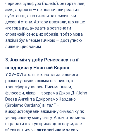
червона сульфура (
rubedo
), реторта, лев, 
змія, андрогін — не позначали реальні 
субстанції, а натякали на психічні чи 
духовні стани. Автори вважали, що лише 
«готова душа» здатна розпізнати 
справжній сенс цих образів, тобто мова 
алхімії була герметичною — доступною 
лише ініційованим.
3. Алхімія у добу Ренесансу та її 
спадщина у Новітній Європі
У XV–XVI століттях, на тлі загального 
розквіту науки, алхімія не зникла, а 
трансформувалась. Письменники, 
філософи, лікарі — зокрема Джон Ді (John 
Dee) в Англії та Джіроламо Кардано 
(Girolamo Cardano) в Італії — 
використовували алхімічну символіку як 
універсальну мову світу. Алхімія починає 
втрачати статус прикладної науки, але 
зберігається як 
онтологічна модель 