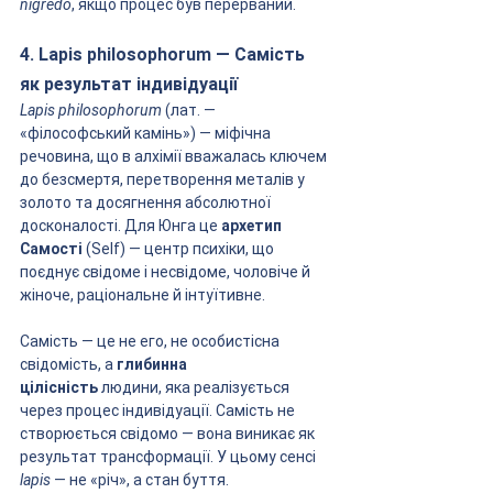
nigredo
, якщо процес був перерваний.
4. Lapis philosophorum — Самість 
як результат індивідуації
Lapis philosophorum
 (лат. — 
«філософський камінь») — міфічна 
речовина, що в алхімії вважалась ключем 
до безсмертя, перетворення металів у 
золото та досягнення абсолютної 
досконалості. Для Юнга це 
архетип 
Самості
 (Self) — центр психіки, що 
поєднує свідоме і несвідоме, чоловіче й 
жіноче, раціональне й інтуїтивне.
Самість — це не его, не особистісна 
свідомість, а 
глибинна 
цілісність
 людини, яка реалізується 
через процес індивідуації. Самість не 
створюється свідомо — вона виникає як 
результат трансформації. У цьому сенсі 
lapis
 — не «річ», а стан буття.