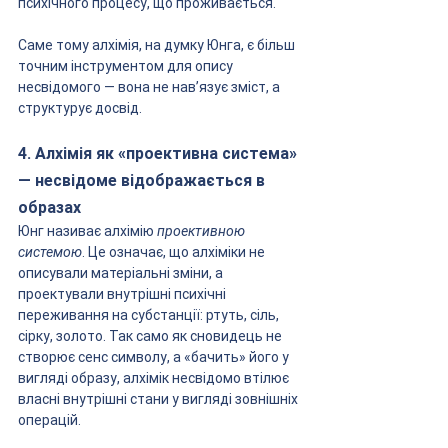
психічного процесу, що проживається.
Саме тому алхімія, на думку Юнга, є більш 
точним інструментом для опису 
несвідомого — вона не нав’язує зміст, а 
структурує досвід.
4. Алхімія як «проективна система» 
— несвідоме відображається в 
образах
Юнг називає алхімію 
проективною 
системою
. Це означає, що алхіміки не 
описували матеріальні зміни, а 
проектували внутрішні психічні 
переживання на субстанції: ртуть, сіль, 
сірку, золото. Так само як сновидець не 
створює сенс символу, а «бачить» його у 
вигляді образу, алхімік несвідомо втілює 
власні внутрішні стани у вигляді зовнішніх 
операцій.