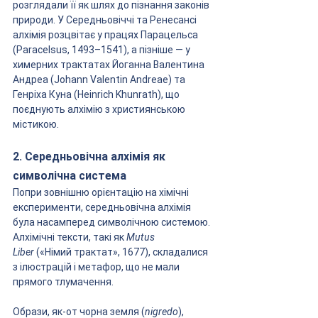
розглядали її як шлях до пізнання законів 
природи. У Середньовіччі та Ренесансі 
алхімія розцвітає у працях Парацельса 
(Paracelsus, 1493–1541), а пізніше — у 
химерних трактатах Йоганна Валентина 
Андреа (Johann Valentin Andreae) та 
Генріха Куна (Heinrich Khunrath), що 
поєднують алхімію з християнською 
містикою.
2. Середньовічна алхімія як 
символічна система
Попри зовнішню орієнтацію на хімічні 
експерименти, середньовічна алхімія 
була насамперед символічною системою. 
Алхімічні тексти, такі як 
Mutus 
Liber
 («Німий трактат», 1677), складалися 
з ілюстрацій і метафор, що не мали 
прямого тлумачення. 
Образи, як-от чорна земля (
nigredo
), 