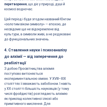
перетворення
, що діє у природі, душі й 
космосі водночас.
Цей період і буде згодом названий Юнгом 
«золотим віком символу» — епохою, де 
несвідоме ще не відокремлене від 
культури, а символи живі, а не редуковані 
до функціональних значень.
4. Ставлення науки і психоаналізу 
до алхімії — від заперечення до 
реабілітації
З добою Просвітництва алхімія 
поступово витісняється 
експериментальною хімією. У XVIII–XIX 
століттях її вважають забобоном. І навіть 
у XX столітті більшість науковців (у тому 
числі фройдистів) розглядають алхімію 
як приклад колективної ілюзії або 
примітивного мислення. Для 