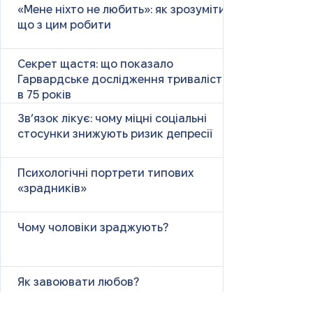
«Мене ніхто не любить»: як зрозуміти і
що з цим робити
Секрет щастя: що показало
Гарвардське дослідження тривалістю
в 75 років
Зв’язок лікує: чому міцні соціальні
стосунки знижують ризик депресії
Психологічні портрети типових
«зрадників»
Чому чоловіки зраджують?
Як завоювати любов?