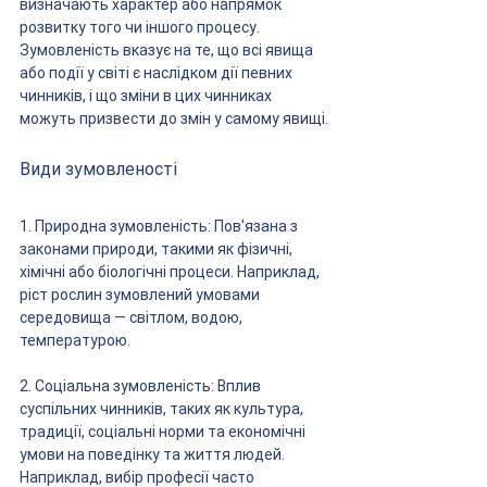
визначають характер або напрямок 
розвитку того чи іншого процесу. 
Зумовленість вказує на те, що всі явища 
або події у світі є наслідком дії певних 
чинників, і що зміни в цих чинниках 
можуть призвести до змін у самому явищі.
Види зумовленості
1. Природна зумовленість: Пов'язана з 
законами природи, такими як фізичні, 
хімічні або біологічні процеси. Наприклад, 
ріст рослин зумовлений умовами 
середовища — світлом, водою, 
температурою.
2. Соціальна зумовленість: Вплив 
суспільних чинників, таких як культура, 
традиції, соціальні норми та економічні 
умови на поведінку та життя людей. 
Наприклад, вибір професії часто 