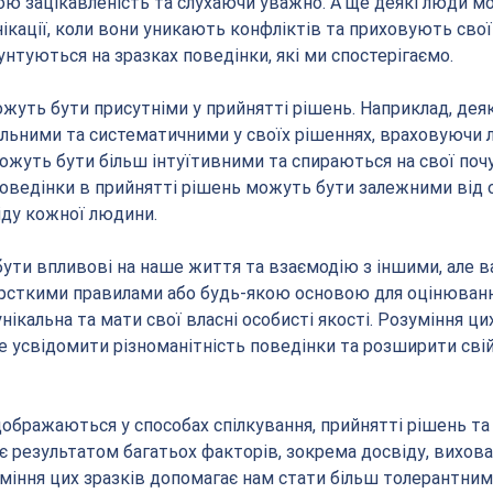
ою зацікавленість та слухаючи уважно. А ще деякі люди м
кації, коли вони уникають конфліктів та приховують свої е
ґрунтуються на зразках поведінки, які ми спостерігаємо.
жуть бути присутніми у прийнятті рішень. Наприклад, деяк
льними та систематичними у своїх рішеннях, враховуючи ло
ожуть бути більш інтуїтивними та спираються на свої почу
и поведінки в прийнятті рішень можуть бути залежними від 
іду кожної людини.
ути впливові на наше життя та взаємодію з іншими, але 
орсткими правилами або будь-якою основою для оцінюванн
кальна та мати свої власні особисті якості. Розуміння цих
усвідомити різноманітність поведінки та розширити свій
дображаються у способах спілкування, прийнятті рішень та
 є результатом багатьох факторів, зокрема досвіду, вихова
міння цих зразків допомагає нам стати більш толерантними