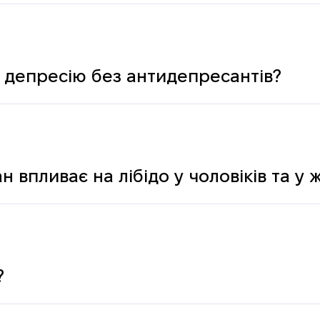
ологічних і психічних причин
 депресію без антидепресантів?
н впливає на лібідо у чоловіків та у 
?