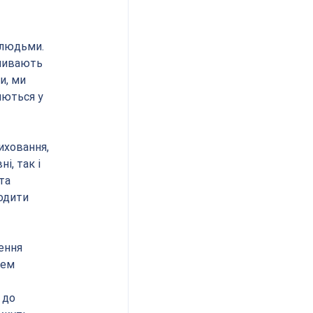
 людьми. 
пливають 
и, ми 
яються у 
иховання, 
, так і 
та 
одити 
ення 
лем 
 
 до 