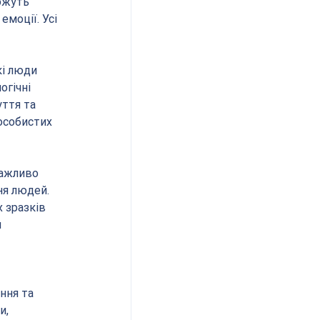
ожуть 
моції. Усі 
і люди 
гічні 
ття та 
особистих 
важливо 
я людей. 
 зразків 
 
 
ння та 
, 