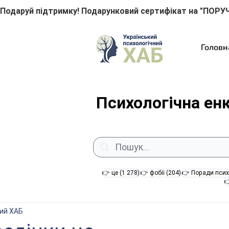
Подаруй підтримку! Подарунковий сертифікат на "ПОРУЧ
Головн
Психологічна ен
1 278 постів
204 пости
👉 це
(1 278)
👉 фобії
(204)
👉 Поради псих

ний ХАБ