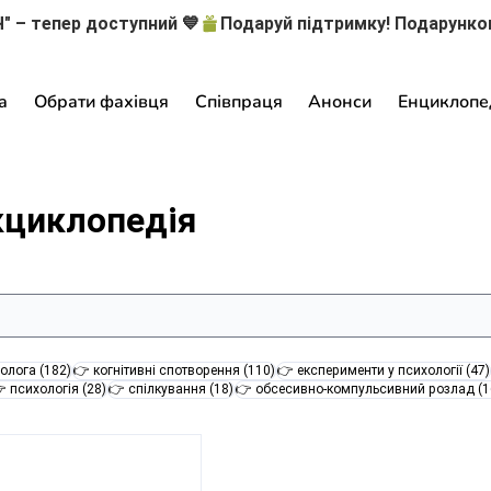
" – тепер доступний 💙
а
Обрати фахівця
Співпраця
Анонси
Енциклопе
кциклопедія
182 пости
110 постів
олога
(182)
👉 когнітивні спотворення
(110)
👉 експерименти у психології
(47)
28 постів
18 постів
 психологія
(28)
👉 спілкування
(18)
👉 обсесивно-компульсивний розлад
(1