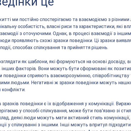
едінки це
тті ми постійно спостерігаємо та взаємодіємо з різними
кальну особистість, власні риси та характеристики, які в
взаємодії з оточуючими. Однак, в процесі взаємодії з іншим
 люди проявляють схожі зразки поведінки. Ці зразки виявл
 події, способах спілкування та прийняття рішень.
зглядати як шаблони, які формуються на основі досвіду, в
інших факторів. Вони можуть бути сформовані як позитивні
ки поведінки сприяють взаєморозумінню, співробітництву 
ншими людьми. Негативні ж зразки поведінки можуть нашк
 конфлікти.
зразків поведінки є їх відображення у комунікації. Вираж
ерігаємо у способі спілкування, може бути пов'язано зі сти
клад, деякі люди можуть мати активний стиль комунікації,
ії у спілкуванні з іншими. Інші можуть впритул підходити