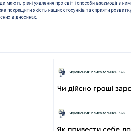
и мають різні уявлення про світ і способи взаємодії з ним.
оже покращити якість наших стосунків та сприяти розвитку
сних відносинах.
Український психологічний ХАБ
Чи дійсно гроші зар
фрази
Український психологічний ХАБ
Як привести себе до