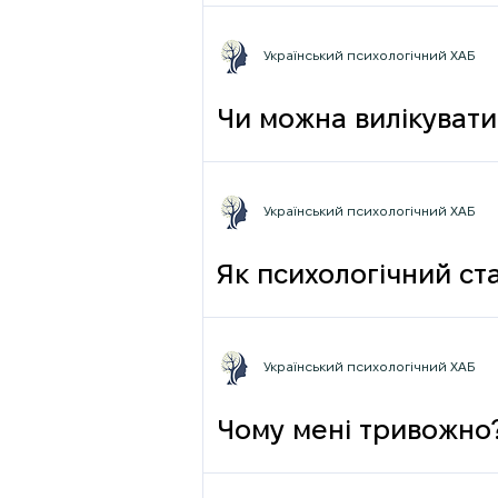
грамотності до псих
Український психологічний ХАБ
Чи можна вилікувати
Український психологічний ХАБ
Як психологічний ста
Український психологічний ХАБ
Чому мені тривожно