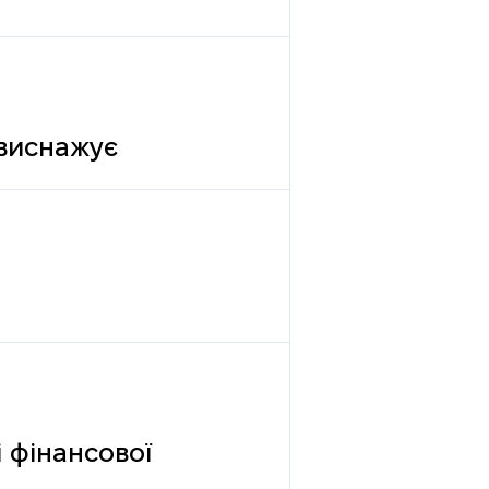
 виснажує
 фінансової