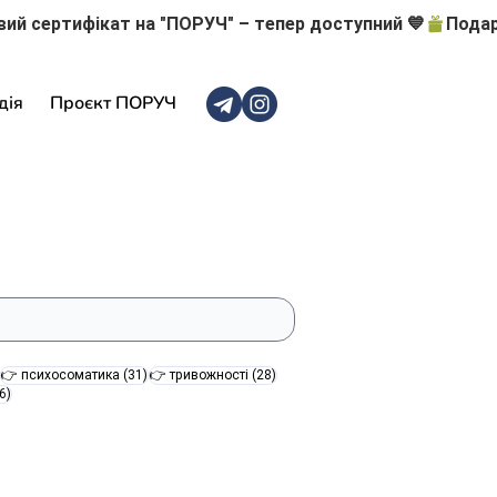
дія
Проєкт ПОРУЧ
47 постів
31 пост
28 постів
👉 психосоматика
(31)
👉 тривожності
(28)
16 постів
6)