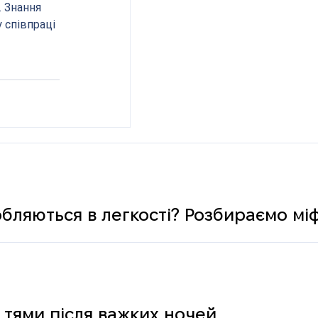
 Знання 
 співпраці 
обляються в легкості? Розбираємо мі
 тями після важких ночей