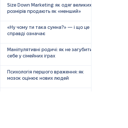
Size Down Marketing: як одяг великих
розмірів продають як «менший»
«Ну чому ти така сумна?» — і що це
справді означає
Маніпулятивні родичі: як не загубити
себе у сімейних іграх
Психологія першого враження: як
мозок оцінює нових людей
Як знайти партнера: психологія,
наука та практичні поради
Як навчитися насолоджуватися
життям: психологія, наука і практика