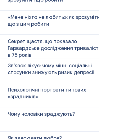
зрозуміти і що робити
«Мене ніхто не любить»: як зрозуміти і
що з цим робити
Секрет щастя: що показало
Гарвардське дослідження тривалістю
в 75 років
Зв’язок лікує: чому міцні соціальні
стосунки знижують ризик депресії
Психологічні портрети типових
«зрадників»
Чому чоловіки зраджують?
Як завоювати любов?