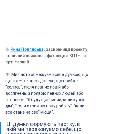
📝
Рина Полянська, 
засновниця проекту, 
клінічний психолог, фахівець з КПТ- та 
арт-терапії
💬  Ми часто обмежуємо себе думкою, що 
щастя – це щось далеке, що прийде 
"колись", після певних подій або 
досягнень, з появою певних людей або 
оточення. "Я буду щасливий, коли куплю 
дім", "коли отримаю нову роботу", "коли 
все стане на свої місця". 
Ці думки формують пастку, в 
якій ми переконуємо себе, що 