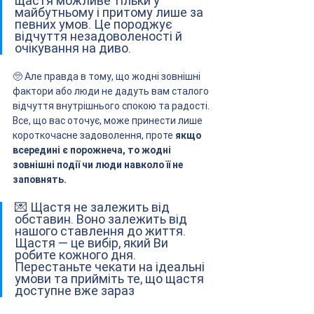
щастя можливе тільки у 
майбутньому і притому лише за 
певних умов. Це породжує 
відчуття незадоволеності й 
очікування на диво.
🥺 Але правда в тому, що жодні зовнішні 
фактори або люди не дадуть вам сталого 
відчуття внутрішнього спокою та радості. 
Все, що вас оточує, може принести лише 
короткочасне задоволення, проте 
якщо 
всередині є порожнеча, то жодні 
зовнішні події чи люди навколо її не 
заповнять.
💌 Щастя не залежить від 
обставин. Воно залежить від 
нашого ставлення до життя. 
Щастя — це вибір, який Ви 
робите кожного дня. 
Перестаньте чекати на ідеальні 
умови та прийміть те, що щастя 
доступне вже зараз