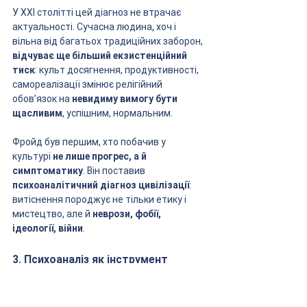
У ХХІ столітті цей діагноз не втрачає 
актуальності. Сучасна людина, хоч і 
вільна від багатьох традиційних заборон, 
відчуває ще більший екзистенційний 
тиск
: культ досягнення, продуктивності, 
самореалізації змінює релігійний 
обов’язок на 
невидиму вимогу бути 
щасливим
, успішним, нормальним.
Фройд був першим, хто побачив у 
культурі 
не лише прогрес, а й 
симптоматику
. Він поставив 
психоаналітичний діагноз цивілізації
: 
витіснення породжує не тільки етику і 
мистецтво, але й 
неврози, фобії, 
ідеології, війни
.
3. Психоаналіз як інструмент 
діагностики культурної тривоги
На відміну від ідеологій, що обіцяють 