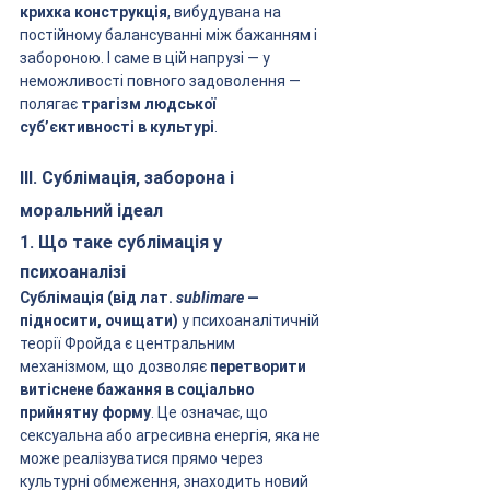
крихка конструкція
, вибудувана на 
постійному балансуванні між бажанням і 
забороною. І саме в цій напрузі — у 
неможливості повного задоволення — 
полягає 
трагізм людської 
суб’єктивності в культурі
.
III. Сублімація, заборона і 
моральний ідеал
1. Що таке сублімація у 
психоаналізі
Сублімація (від лат. 
sublimare
 — 
підносити, очищати)
 у психоаналітичній 
теорії Фройда є центральним 
механізмом, що дозволяє 
перетворити 
витіснене бажання в соціально 
прийнятну форму
. Це означає, що 
сексуальна або агресивна енергія, яка не 
може реалізуватися прямо через 
культурні обмеження, знаходить новий 