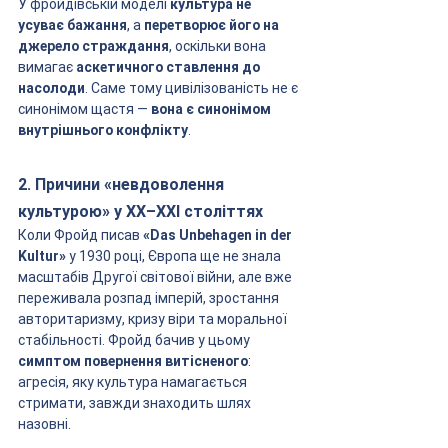
У фройдівській моделі 
культура не 
усуває бажання
, а 
перетворює його на 
джерело страждання
, оскільки вона 
вимагає 
аскетичного ставлення до 
насолоди
. Саме тому цивілізованість не є 
синонімом щастя — 
вона є синонімом 
внутрішнього конфлікту
.
2. Причини «невдоволення 
культурою» у ХХ–ХХІ століттях
Коли Фройд писав 
«Das Unbehagen in der 
Kultur»
 у 1930 році, Європа ще не знала 
масштабів Другої світової війни, але вже 
переживала розпад імперій, зростання 
авторитаризму, кризу віри та моральної 
стабільності. Фройд бачив у цьому 
симптом повернення витісненого
: 
агресія, яку культура намагається 
стримати, завжди знаходить шлях 
назовні.