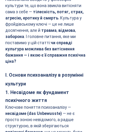
культури те, що вона звикла витісняти 
сама з себе — 
тілесність, потяг, страх, 
агресію, еротику й смерть
. Культура у 
фройдівському ключі — це не лише 
досягнення, але й 
травма
, 
відмова
, 
заборона
. І головне питання, яке ми 
поставимо у цій статті:
чи справді 
культура можлива без витіснення 
бажання — і якою є її справжня психічна 
ціна?
I. Основи психоаналізу в розумінні 
культури
1. Несвідоме як фундамент 
психічного життя
Ключове поняття психоаналізу — 
несвідоме (das Unbewusste)
 — не є 
просто зоною невідомого, а радше 
структурою, в якій зберігаються 