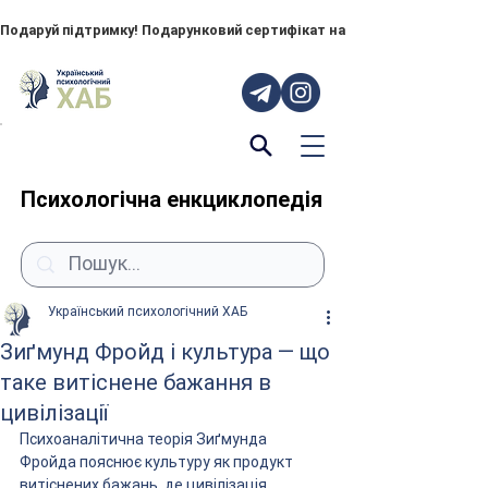
Подаруй підтримку! Подарунковий сертифікат на "ПОРУЧ" – тепер до
Психологічна енкциклопедія
Український психологічний ХАБ
Зиґмунд Фройд і культура — що
таке витіснене бажання в
цивілізації
Психоаналітична теорія Зиґмунда 
Фройда пояснює культуру як продукт 
витіснених бажань, де цивілізація 