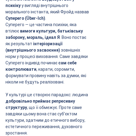
психіку
 у вигляді внутрішнього 
морального інстанта, який Фройд назвав 
Суперего (Über-Ich)
.
Суперего — це частина психіки, яка 
втілює 
вимоги культури, батьківську 
заборону, мораль, ідеал Я
. Воно постає 
як результат 
інтеріоризації 
(внутрішнього засвоєння)
 зовнішніх 
норм у процесі виховання. Саме завдяки 
Суперего індивід починає 
сам себе 
контролювати
, карати, соромити, 
формувати провину навіть за думки, які 
ніколи не будуть реалізовані.
У культурі це створює парадокс: людина 
добровільно приймає репресивну 
структуру
, що її обмежує. Проте саме 
завдяки цьому вона стає суб’єктом 
культури, здатним до етичного вибору, 
естетичного переживання, духовного 
зростання.