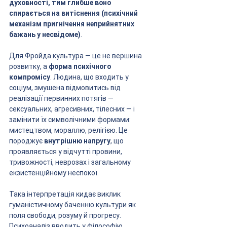
духовності, тим глибше воно 
спирається на витіснення (психічний 
механізм пригнічення неприйнятних 
бажань у несвідоме)
.
Для Фройда культура — це не вершина 
розвитку, а 
форма психічного 
компромісу
. Людина, що входить у 
соціум, змушена відмовитись від 
реалізації первинних потягів — 
сексуальних, агресивних, тілесних — і 
замінити їх символічними формами: 
мистецтвом, мораллю, релігією. Це 
породжує 
внутрішню напругу
, що 
проявляється у відчутті провини, 
тривожності, неврозах і загальному 
екзистенційному неспокої.
Така інтерпретація кидає виклик 
гуманістичному баченню культури як 
поля свободи, розуму й прогресу. 
Психоаналіз вводить у філософію 