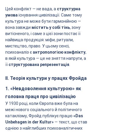
Цей конфлікт — не вада, а 
структурна 
умова
 існування цивілізації. Саме тому 
культура не може бути гармонійною — 
вона завжди 
містить у собі тінь
, зону 
витісненого, і саме з цієї зони постає її 
найвища продукція: міфи, ритуали, 
мистецтво, право. У цьому сенсі, 
психоаналіз є 
антропологією конфлікту
, 
в якій культура — це не зняття напруги, а 
її 
структурована репрезентація
.
II. Теорія культури у працях Фройда
1. «Невдоволення культурою» як 
головна праця про цивілізацію
У 1930 році, коли Європа вже була на 
межі нового соціального й політичного 
катаклізму, Фройд публікує працю 
«Das 
Unbehagen in der Kultur»
 — текст, що став 
однією з найглибших психоаналітичних 