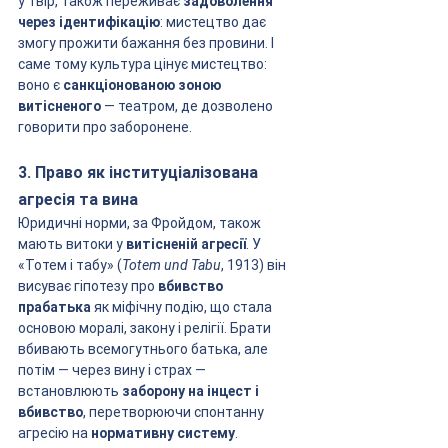
у твір, також переживає 
задоволення 
через ідентифікацію
: мистецтво дає 
змогу прожити бажання без провини. І 
саме тому культура цінує мистецтво: 
воно є 
санкціонованою зоною 
витісненого
 — театром, де дозволено 
говорити про заборонене.
3. Право як інституціалізована 
агресія та вина
Юридичні норми, за Фройдом, також 
мають витоки у 
витісненій агресії
. У 
«Тотем і табу» (
Totem und Tabu
, 1913) він 
висуває гіпотезу про 
вбивство 
прабатька
 як міфічну подію, що стала 
основою моралі, закону і релігії. Брати 
вбивають всемогутнього батька, але 
потім — через вину і страх — 
встановлюють 
заборону на інцест і 
вбивство
, перетворюючи спонтанну 
агресію на 
нормативну систему
.