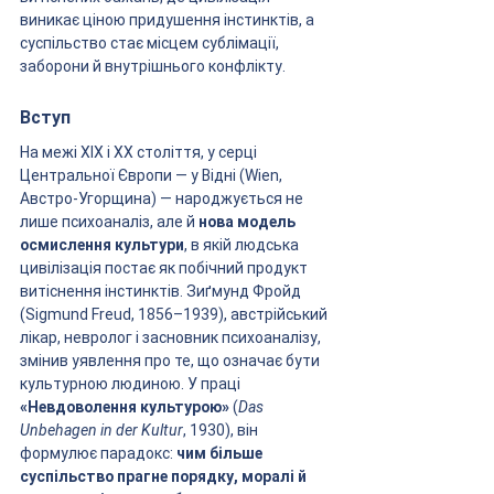
виникає ціною придушення інстинктів, а 
суспільство стає місцем сублімації, 
заборони й внутрішнього конфлікту.
Вступ
На межі ХІХ і ХХ століття, у серці 
Центральної Європи — у Відні (Wien, 
Австро-Угорщина) — народжується не 
лише психоаналіз, але й 
нова модель 
осмислення культури
, в якій людська 
цивілізація постає як побічний продукт 
витіснення інстинктів. Зиґмунд Фройд 
(Sigmund Freud, 1856–1939), австрійський 
лікар, невролог і засновник психоаналізу, 
змінив уявлення про те, що означає бути 
культурною людиною. У праці 
«Невдоволення культурою»
 (
Das 
Unbehagen in der Kultur
, 1930), він 
формулює парадокс: 
чим більше 
суспільство прагне порядку, моралі й 