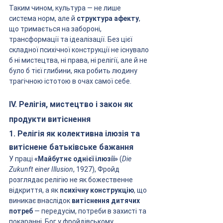
Таким чином, культура — не лише 
система норм, але й 
структура афекту
, 
що тримається на забороні, 
трансформації та ідеалізації. Без цієї 
складної психічної конструкції не існувало 
б ні мистецтва, ні права, ні релігії, але й не 
було б тієї глибини, яка робить людину 
трагічною істотою в очах самої себе.
IV. Релігія, мистецтво і закон як 
продукти витіснення
1. Релігія як колективна ілюзія та 
витіснене батьківське бажання
У праці 
«Майбутнє однієї ілюзії»
 (
Die 
Zukunft einer Illusion
, 1927), Фройд 
розглядає релігію не як божественне 
відкриття, а як 
психічну конструкцію
, що 
виникає внаслідок 
витіснення дитячих 
потреб
 — передусім, потреби в захисті та 
покаранні. Бог у фройдівському 