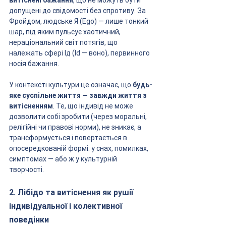
витіснені бажання
, що не можуть бути 
допущені до свідомості без спротиву. За 
Фройдом, людське Я (Ego) — лише тонкий 
шар, під яким пульсує хаотичний, 
нераціональний світ потягів, що 
належать сфері Ід (Id — воно), первинного 
носія бажання.
У контексті культури це означає, що 
будь-
яке суспільне життя — завжди життя з 
витісненням
. Те, що індивід не може 
дозволити собі зробити (через моральні, 
релігійні чи правові норми), не зникає, а 
трансформується і повертається в 
опосередкованій формі: у снах, помилках, 
симптомах — або ж у культурній 
творчості.
2. Лібідо та витіснення як рушії 
індивідуальної і колективної 
поведінки