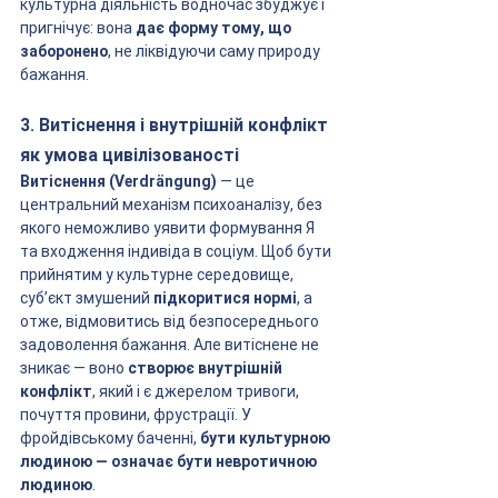
культурна діяльність водночас збуджує і 
пригнічує: вона 
дає форму тому, що 
заборонено
, не ліквідуючи саму природу 
бажання.
3. Витіснення і внутрішній конфлікт 
як умова цивілізованості
Витіснення (Verdrängung)
 — це 
центральний механізм психоаналізу, без 
якого неможливо уявити формування Я 
та входження індивіда в соціум. Щоб бути 
прийнятим у культурне середовище, 
суб’єкт змушений 
підкоритися нормі
, а 
отже, відмовитись від безпосереднього 
задоволення бажання. Але витіснене не 
зникає — воно 
створює внутрішній 
конфлікт
, який і є джерелом тривоги, 
почуття провини, фрустрації. У 
фройдівському баченні, 
бути культурною 
людиною — означає бути невротичною 
людиною
.