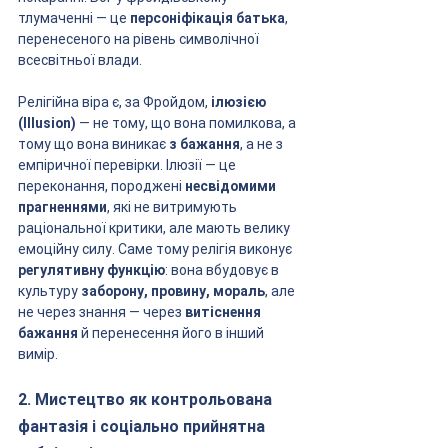
тлумаченні — це 
персоніфікація батька
, 
перенесеного на рівень символічної 
всесвітньої влади.
Релігійна віра є, за Фройдом, 
ілюзією 
(Illusion)
 — не тому, що вона помилкова, а 
тому що вона виникає 
з бажання
, а не з 
емпіричної перевірки. Ілюзії — це 
переконання, породжені 
несвідомими 
прагненнями
, які не витримують 
раціональної критики, але мають велику 
емоційну силу. Саме тому релігія виконує 
регулятивну функцію
: вона вбудовує в 
культуру 
заборону, провину, мораль
, але 
не через знання — через 
витіснення 
бажання
 й перенесення його в інший 
вимір.
2. Мистецтво як контрольована 
фантазія і соціально прийнятна 