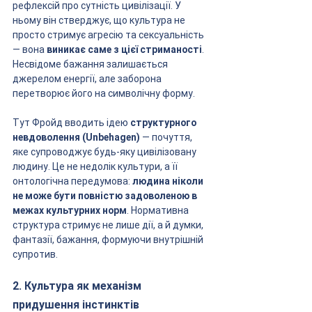
рефлексій про сутність цивілізації. У 
ньому він стверджує, що культура не 
просто стримує агресію та сексуальність 
— вона 
виникає саме з цієї стриманості
. 
Несвідоме бажання залишається 
джерелом енергії, але заборона 
перетворює його на символічну форму.
Тут Фройд вводить ідею 
структурного 
невдоволення (Unbehagen)
 — почуття, 
яке супроводжує будь-яку цивілізовану 
людину. Це не недолік культури, а її 
онтологічна передумова: 
людина ніколи 
не може бути повністю задоволеною в 
межах культурних норм
. Нормативна 
структура стримує не лише дії, а й думки, 
фантазії, бажання, формуючи внутрішній 
супротив.
2. Культура як механізм 
придушення інстинктів