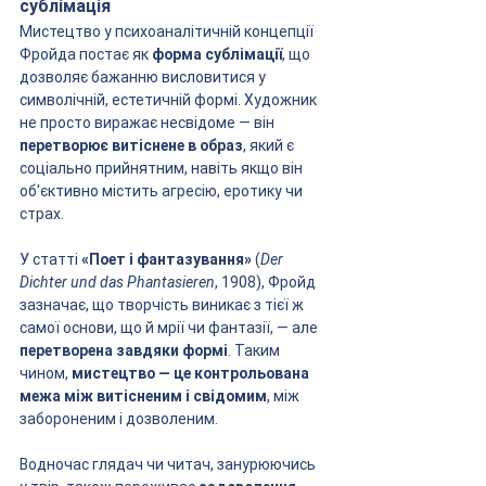
сублімація
Мистецтво у психоаналітичній концепції 
Фройда постає як 
форма сублімації
, що 
дозволяє бажанню висловитися у 
символічній, естетичній формі. Художник 
не просто виражає несвідоме — він 
перетворює витіснене в образ
, який є 
соціально прийнятним, навіть якщо він 
об'єктивно містить агресію, еротику чи 
страх.
У статті 
«Поет і фантазування»
 (
Der 
Dichter und das Phantasieren
, 1908), Фройд 
зазначає, що творчість виникає з тієї ж 
самої основи, що й мрії чи фантазії, — але 
перетворена завдяки формі
. Таким 
чином, 
мистецтво — це контрольована 
межа між витісненим і свідомим
, між 
забороненим і дозволеним.
Водночас глядач чи читач, занурюючись 