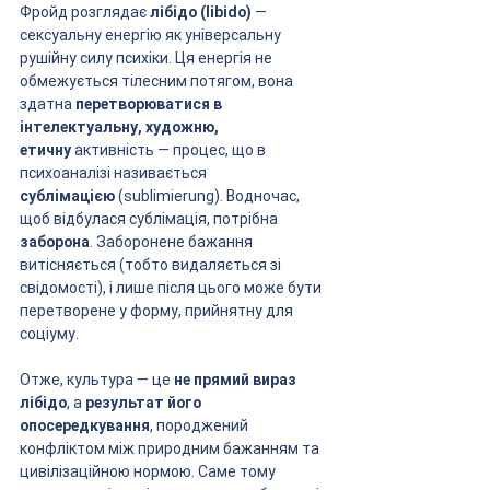
Фройд розглядає 
лібідо (libido)
 — 
сексуальну енергію як універсальну 
рушійну силу психіки. Ця енергія не 
обмежується тілесним потягом, вона 
здатна 
перетворюватися в 
інтелектуальну, художню, 
етичну
 активність — процес, що в 
психоаналізі називається 
сублімацією
 (sublimierung). Водночас, 
щоб відбулася сублімація, потрібна 
заборона
. Заборонене бажання 
витісняється (тобто видаляється зі 
свідомості), і лише після цього може бути 
перетворене у форму, прийнятну для 
соціуму.
Отже, культура — це 
не прямий вираз 
лібідо
, а 
результат його 
опосередкування
, породжений 
конфліктом між природним бажанням та 
цивілізаційною нормою. Саме тому 