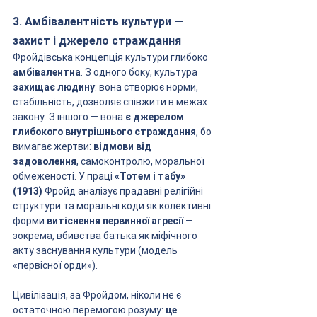
3. Амбівалентність культури — 
захист і джерело страждання
Фройдівська концепція культури глибоко 
амбівалентна
. З одного боку, культура 
захищає людину
: вона створює норми, 
стабільність, дозволяє співжити в межах 
закону. З іншого — вона 
є джерелом 
глибокого внутрішнього страждання
, бо 
вимагає жертви: 
відмови від 
задоволення
, самоконтролю, моральної 
обмеженості. У праці 
«Тотем і табу» 
(1913)
 Фройд аналізує прадавні релігійні 
структури та моральні коди як колективні 
форми 
витіснення первинної агресії
 — 
зокрема, вбивства батька як міфічного 
акту заснування культури (модель 
«первісної орди»).
Цивілізація, за Фройдом, ніколи не є 
остаточною перемогою розуму: 
це 