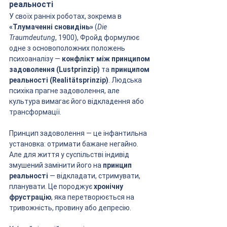
реальності
У своїх ранніх роботах, зокрема в 
«Тлумаченні сновидінь»
 (
Die 
Traumdeutung
, 1900), Фройд формулює 
одне з основоположних положень 
психоаналізу — 
конфлікт між принципом 
задоволення (Lustprinzip)
 та 
принципом 
реальності (Realitätsprinzip)
. Людська 
психіка прагне задоволення, але 
культура вимагає його відкладення або 
трансформації.
Принцип задоволення — це інфантильна 
установка: отримати бажане негайно. 
Але для життя у суспільстві індивід 
змушений замінити його на 
принцип 
реальності
 — відкладати, стримувати, 
планувати. Це породжує 
хронічну 
фрустрацію
, яка перетворюється на 
тривожність, провину або депресію.