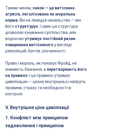
Таким чином, 
закон — це витіснена 
агресія, легалізована як моральна 
норма
. Він не ліквідує насильство — він 
його 
структурує
. І саме ця структура 
дозволяє існування суспільства, але 
водночас 
утримує постійний ризик 
повернення витісненого
 у вигляді 
революцій, бунтів, злочинності.
Право і мораль, як показує Фройд, не 
знімають бажання, а 
перетворюють його 
на правило
. І це правило утримує 
цивілізацію — ціною внутрішньої напруги, 
провини, страху та необхідності в 
контролі.
V. Внутрішня ціна цивілізації
1. Конфлікт між принципом 
задоволення і принципом 