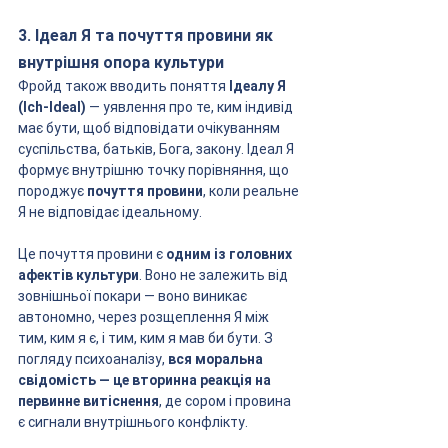
3. Ідеал Я та почуття провини як 
внутрішня опора культури
Фройд також вводить поняття 
Ідеалу Я 
(Ich-Ideal)
 — уявлення про те, ким індивід 
має бути, щоб відповідати очікуванням 
суспільства, батьків, Бога, закону. Ідеал Я 
формує внутрішню точку порівняння, що 
породжує 
почуття провини
, коли реальне 
Я не відповідає ідеальному.
Це почуття провини є 
одним із головних 
афектів культури
. Воно не залежить від 
зовнішньої покари — воно виникає 
автономно, через розщеплення Я між 
тим, ким я є, і тим, ким я мав би бути. З 
погляду психоаналізу, 
вся моральна 
свідомість — це вторинна реакція на 
первинне витіснення
, де сором і провина 
є сигнали внутрішнього конфлікту.