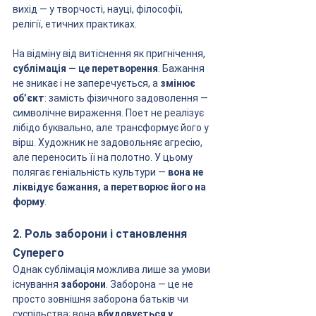
вихід — у творчості, науці, філософії, 
релігії, етичних практиках.
На відміну від витіснення як пригнічення, 
сублімація — це перетворення
. Бажання 
не зникає і не заперечується, а 
змінює 
об’єкт
: замість фізичного задоволення — 
символічне вираження. Поет не реалізує 
лібідо буквально, але трансформує його у 
вірш. Художник не задовольняє агресію, 
але переносить її на полотно. У цьому 
полягає геніальність культури — 
вона не 
ліквідує бажання, а перетворює його на 
форму
.
2. Роль заборони і становлення 
Суперего
Однак сублімація можлива лише за умови 
існування 
заборони
. Заборона — це не 
просто зовнішня заборона батьків чи 
суспільства; вона 
вбудовується у 