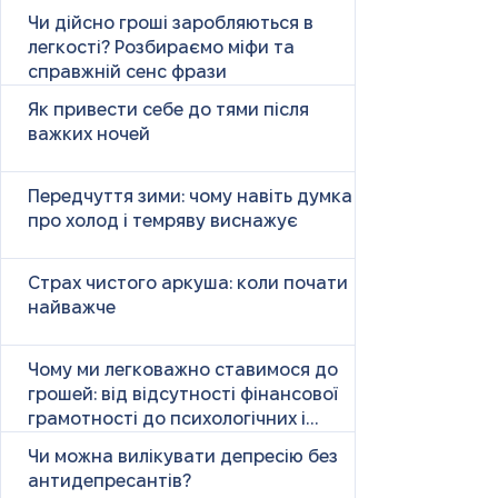
Чи дійсно гроші заробляються в
легкості? Розбираємо міфи та
справжній сенс фрази
Як привести себе до тями після
важких ночей
Передчуття зими: чому навіть думка
про холод і темряву виснажує
Страх чистого аркуша: коли почати
найважче
Чому ми легковажно ставимося до
грошей: від відсутності фінансової
грамотності до психологічних і
психічних причин
Чи можна вилікувати депресію без
антидепресантів?