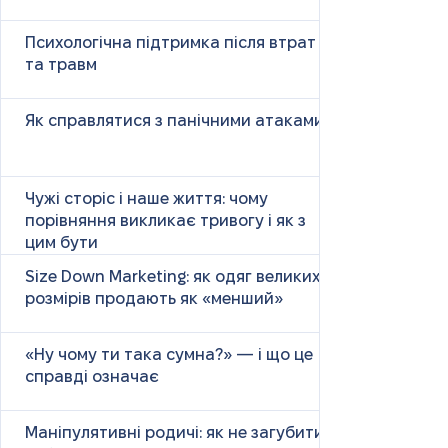
Психологічна підтримка після втрат
та травм
Як справлятися з панічними атаками
Чужі сторіс і наше життя: чому
порівняння викликає тривогу і як з
цим бути
Size Down Marketing: як одяг великих
розмірів продають як «менший»
«Ну чому ти така сумна?» — і що це
справді означає
Маніпулятивні родичі: як не загубити