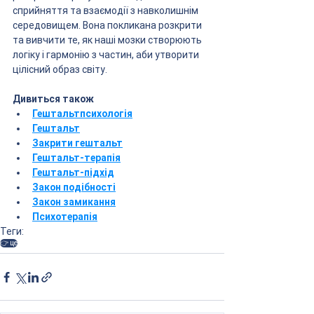
сприйняття та взаємодії з навколишнім 
середовищем. Вона покликана розкрити 
та вивчити те, як наші мозки створюють 
логіку і гармонію з частин, аби утворити 
цілісний образ світу.
Дивиться також
Гештальтпсихологія
Гештальт
Закрити гештальт
Гештальт-терапія
Гештальт-підхід
Закон подібності
Закон замикання
Психотерапія
Теги:
👉 це