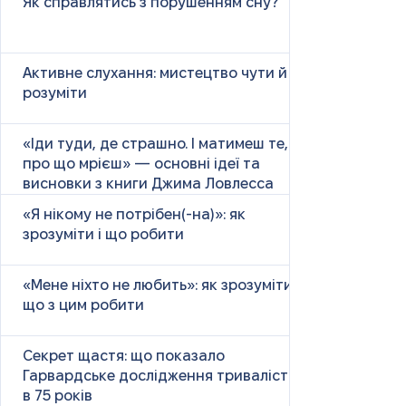
Як справлятись з порушенням сну?
Активне слухання: мистецтво чути й
розуміти
«Іди туди, де страшно. І матимеш те,
про що мрієш» — основні ідеї та
висновки з книги Джима Ловлесса
«Я нікому не потрібен(-на)»: як
зрозуміти і що робити
«Мене ніхто не любить»: як зрозуміти і
що з цим робити
Секрет щастя: що показало
Гарвардське дослідження тривалістю
в 75 років