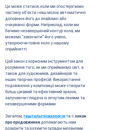
Це може статися, коли ми спостерігаємо 
частину об'єкта і наш мозок автоматично 
доповнює його до знайомої або 
очікуваної форми. Наприклад, коли ми 
бачимо незавершений контур кола, ми 
можемо "закінчити" його уявно, 
утворюючи повне коло у нашому 
сприйнятті.
Цей закон є корисним інструментом для 
розуміння того, як ми сприймаємо світ, а 
також для художників, дизайнерів та 
інших творчих професій. Використання 
подовження у композиції може створити 
більш цікавий та ефективний зразок, 
залучаючи глядача із зігнутим лініями та 
незавершеними формами.
Загалом, 
гештальтпсихологія
 та її 
закон 
про продовження
 допомагають нам 
розкрити та розуміти складні механізми 