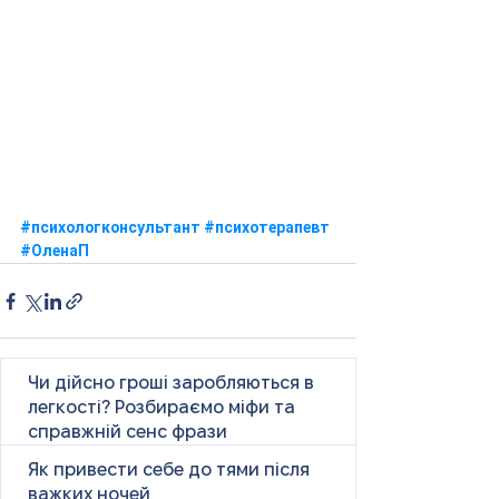
#психологконсультант
#психотерапевт
#ОленаП
Чи дійсно гроші заробляються в
легкості? Розбираємо міфи та
справжній сенс фрази
Як привести себе до тями після
важких ночей