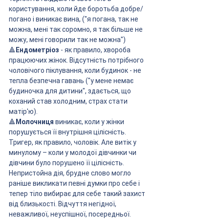
користування, коли йде боротьба добре/
погано і виникає вина, ("я погана, так не 
можна, мені так соромно, я так більше не 
можу, мені говорили так не можна")
🔺
Ендометріоз 
- як правило, хвороба 
працюючих жінок. Відсутність потрібного 
чоловічого піклування, коли будинок - не 
тепла безпечна гавань ("у мене немає 
будиночка для дитини", здається, що 
коханий став холодним, страх стати 
матір'ю).
🔺
Молочниця 
виникає, коли у жінки 
порушується її внутрішня цілісність. 
Тригер, як правило, чоловік. Але витік у 
минулому – коли у молодої дівчинки чи 
дівчини було порушено її цілісність. 
Непристойна дія, брудне слово могло 
раніше викликати певні думки про себе і 
тепер тіло вибирає для себе такий захист 
від близькості. Відчуття негідної, 
неважливої, неуспішної, посередньої.