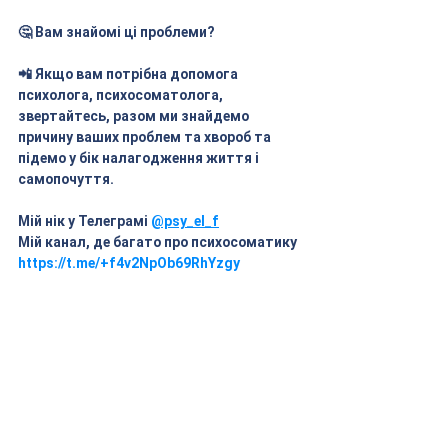
🤔 Вам знайомі ці проблеми?
📲 Якщо вам потрібна допомога 
психолога, психосоматолога, 
звертайтесь, разом ми знайдемо 
причину ваших проблем та хвороб та 
підемо у бік налагодження життя і 
самопочуття.
Мій нік у Телеграмі 
@psy_el_f
Мій канал, де багато про психосоматику 
https://t.me/+f4v2NpOb69RhYzgy