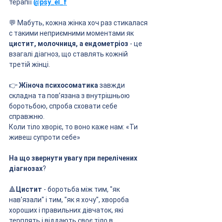
терапії 
@psy_el_f
💬 Мабуть, кожна жінка хоч раз стикалася 
с такими неприємними моментами як 
цистит, молочниця, а ендометріоз
 - це 
взагалі діагноз, що ставлять кожній 
третій жінці.
👉 
Жіноча психосоматика
 завжди 
складна та повʼязана з внутрішньою 
боротьбою, спроба сховати себе 
справжню.
Коли тіло хворіє, то воно каже нам: «Ти 
живеш супроти себе»
На що звернути увагу при перелічених 
діагнозах
?
🔺
Цистит 
- боротьба між тим, "як 
нав'язали" і тим, "як я хочу", хвороба 
хороших і правильних дівчаток, які 
терплять і віддають своє тіло в 