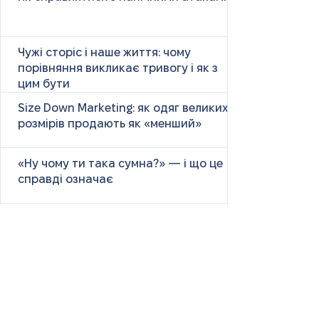
Чужі сторіс і наше життя: чому
порівняння викликає тривогу і як з
цим бути
Size Down Marketing: як одяг великих
розмірів продають як «менший»
«Ну чому ти така сумна?» — і що це
справді означає
Маніпулятивні родичі: як не загубити
себе у сімейних іграх
Психологія першого враження: як
мозок оцінює нових людей