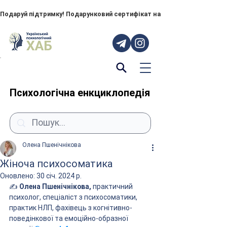
Подаруй підтримку! Подарунковий сертифікат на "ПОРУЧ" – тепер до
Психологічна енкциклопедія
Олена Пшенічнікова
Жіноча психосоматика
Оновлено:
30 січ. 2024 р.
✍️ 
Олена Пшенічнікова,
 практичний 
психолог, спеціаліст з психосоматики, 
практик НЛП, фахівець з когнітивно-
поведінкової та емоційно-образної 