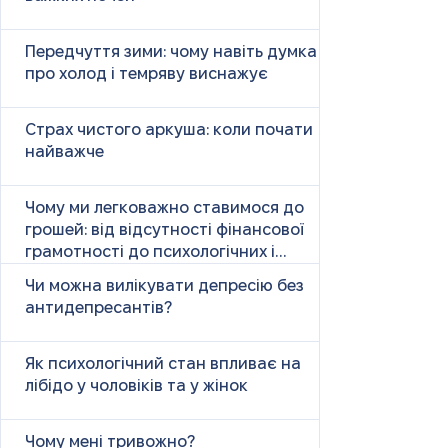
Передчуття зими: чому навіть думка
про холод і темряву виснажує
Страх чистого аркуша: коли почати
найважче
Чому ми легковажно ставимося до
грошей: від відсутності фінансової
грамотності до психологічних і
психічних причин
Чи можна вилікувати депресію без
антидепресантів?
Як психологічний стан впливає на
лібідо у чоловіків та у жінок
Чому мені тривожно?