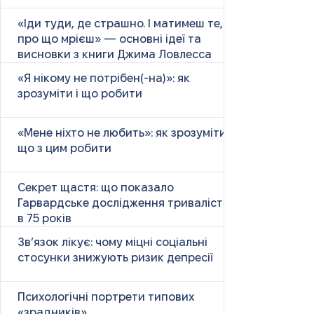
«Іди туди, де страшно. І матимеш те,
про що мрієш» — основні ідеї та
висновки з книги Джима Ловлесса
«Я нікому не потрібен(-на)»: як
зрозуміти і що робити
«Мене ніхто не любить»: як зрозуміти і
що з цим робити
Секрет щастя: що показало
Гарвардське дослідження тривалістю
в 75 років
Зв’язок лікує: чому міцні соціальні
стосунки знижують ризик депресії
Психологічні портрети типових
«зрадників»