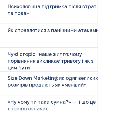
Психологічна підтримка після втрат
та травм
Як справлятися з панічними атаками
Чужі сторіс і наше життя: чому
порівняння викликає тривогу і як з
цим бути
Size Down Marketing: як одяг великих
розмірів продають як «менший»
«Ну чому ти така сумна?» — і що це
справді означає
Маніпулятивні родичі: як не загубити
себе у сімейних іграх