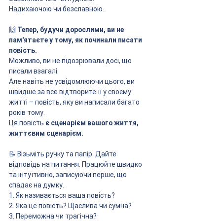
Надихаючою чи безславною.
🙌
 Тепер, будучи дорослими, ви не 
пам'ятаєте у тому, як починали писати 
повість.
Можливо, ви не підозрювали досі, що 
писали взагалі.
Але навіть не усвідомлюючи цього, ви 
швидше за все відтворите її у своєму 
житті – повість, яку ви написали багато 
років тому.
Ця повість 
є сценарієм вашого життя, 
життєвим сценарієм.
📝 Візьміть ручку та папір. Дайте 
відповідь на питання. Працюйте швидко 
та інтуїтивно, записуючи перше, що 
спадає на думку.
1. Як називається ваша повість?
2. Яка це повість? Щаслива чи сумна?
3. Переможна чи трагічна?