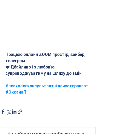
Працюю онлайн ZOOM простір, вайбер, 
телеграм
❤️ Дбайливо і з любов'ю 
супроводжуватиму на шляху до змін
#психологконсультант
#психотерапевт
#ОксанаП