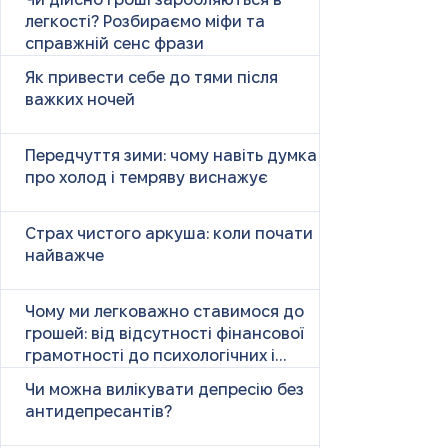
Чи дійсно гроші заробляються в
легкості? Розбираємо міфи та
справжній сенс фрази
Як привести себе до тями після
важких ночей
Передчуття зими: чому навіть думка
про холод і темряву виснажує
Страх чистого аркуша: коли почати
найважче
Чому ми легковажно ставимося до
грошей: від відсутності фінансової
грамотності до психологічних і
психічних причин
Чи можна вилікувати депресію без
антидепресантів?