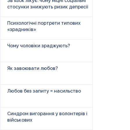
Зв’язок лікує: чому міцні соціальні
стосунки знижують ризик депресії
Психологічні портрети типових
«зрадників»
Чому чоловіки зраджують?
Як завоювати любов?
Любов без запиту = насильство
Синдром вигорання у волонтерів і
військових