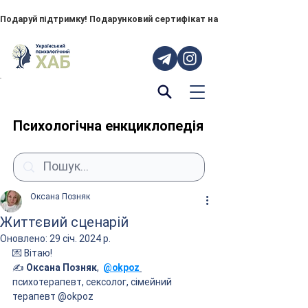
Подаруй підтримку! Подарунковий сертифікат на "ПОРУЧ" – тепер до
Психологічна енкциклопедія
Оксана Позняк
Життєвий сценарій
Оновлено:
29 січ. 2024 р.
💌 Вітаю!
✍️ 
Оксана Позняк
, 
@okpoz
психотерапевт, сексолог, сімейний 
терапевт @okpoz