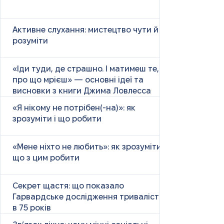
Активне слухання: мистецтво чути й
розуміти
«Іди туди, де страшно. І матимеш те,
про що мрієш» — основні ідеї та
висновки з книги Джима Ловлесса
«Я нікому не потрібен(-на)»: як
зрозуміти і що робити
«Мене ніхто не любить»: як зрозуміти і
що з цим робити
Секрет щастя: що показало
Гарвардське дослідження тривалістю
в 75 років