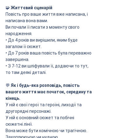
🧩
 Життєвий сценарій
Повість про ваше життя вже написана, і 
написана вона вами.
Ви почали її писати з моменту свого 
народження.
• До 4 років ви вирішили, яким буде 
загалом її сюжет.
• До 7 років ваша повість була переважно 
завершена.
• З 7-12 ви шліфували її, додаючи то тут, 
то там деякі деталі.
💬 
Як і будь-яка розповідь, повість 
вашого життя має початок, середину та 
кінець.
У ній є свої герої та героїні, лиходії та 
другорядні персонажі.
У ній є основний сюжет та побічні 
сюжетні лінії.
Вона може бути комічною чи трагічною.
Захоплюючою чи нудною.