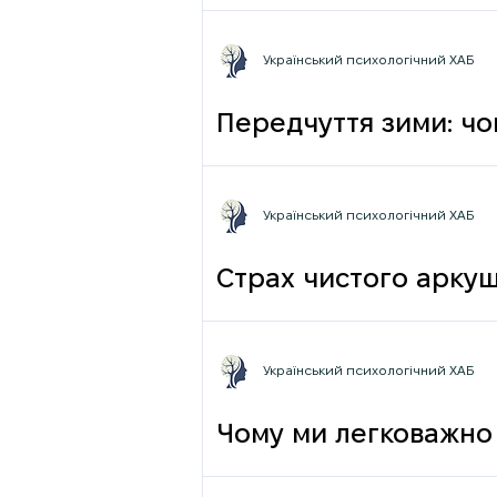
Український психологічний ХАБ
Передчуття зими: чо
Український психологічний ХАБ
Страх чистого аркуш
Український психологічний ХАБ
Чому ми легковажно 
грамотності до псих