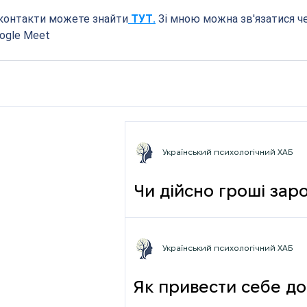
 контакти можете знайти
 ТУТ.
 Зі мною можна зв'язатися ч
oogle Mеet
Український психологічний ХАБ
Чи дійсно гроші зар
фрази
Український психологічний ХАБ
Як привести себе до