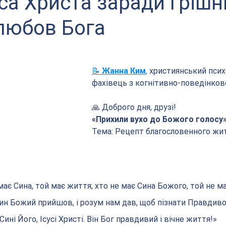
са Христа заради грішн
 любов Бога
📝 
Жанна Ким
,
 християнський психо
фахівець з когнітивно-поведінково
🙏 Доброго дня, друзі! 
«Прихили вухо до Божого голосу
Тема: Рецепт благословенного жи
о має Сина, той має життя; хто не має Сина Божого, той не ма
н Божий прийшов, і розум нам дав, щоб пізнати Правдивого
ні Його, Ісусі Христі. Він Бог правдивий і вічне життя!»