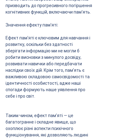
призводить до прогресивного погіршення 
когнітивних функцій, включаючи пам'ять.
Значення ефекту пам'яті:
Ефект пам'яті є ключовим для навчання і 
розвитку, оскільки без здатності 
зберігати інформацію ми не могли б 
робити висновки з минулого досвіду, 
розвивати навички або передбачати 
наслідки своїх дій. Крім того, пам'ять є 
важливою складовою самосвідомості та 
ідентичності особистості, адже наші 
спогади формують наше уявлення про 
себе і про світ.
Таким чином, ефект пам'яті — це 
багатогранне і складне явище, що 
охоплює різні аспекти психічного 
функціонування, які дозволяють людині 