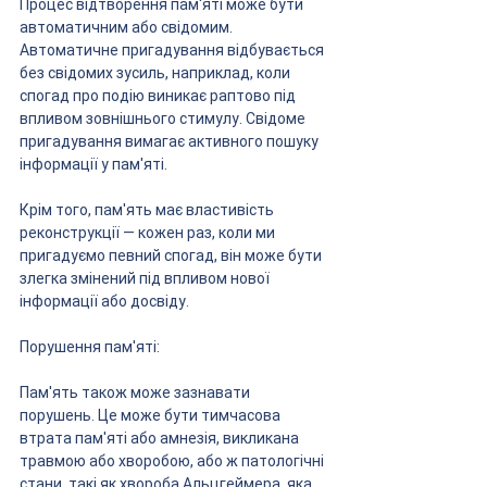
Процес відтворення пам'яті може бути 
автоматичним або свідомим. 
Автоматичне пригадування відбувається 
без свідомих зусиль, наприклад, коли 
спогад про подію виникає раптово під 
впливом зовнішнього стимулу. Свідоме 
пригадування вимагає активного пошуку 
інформації у пам'яті.
Крім того, пам'ять має властивість 
реконструкції — кожен раз, коли ми 
пригадуємо певний спогад, він може бути 
злегка змінений під впливом нової 
інформації або досвіду.
Порушення пам'яті:
Пам'ять також може зазнавати 
порушень. Це може бути тимчасова 
втрата пам'яті або амнезія, викликана 
травмою або хворобою, або ж патологічні 
стани, такі як хвороба Альцгеймера, яка 