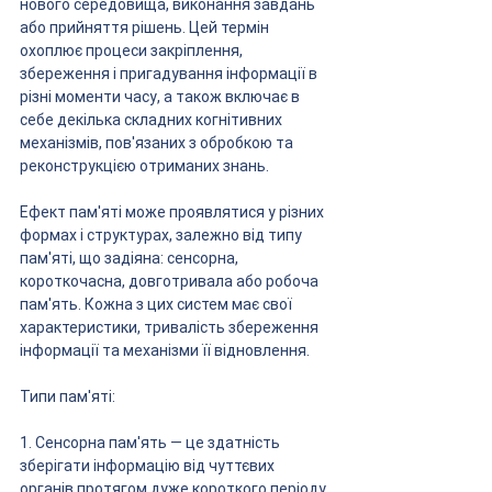
нового середовища, виконання завдань 
або прийняття рішень. Цей термін 
охоплює процеси закріплення, 
збереження і пригадування інформації в 
різні моменти часу, а також включає в 
себе декілька складних когнітивних 
механізмів, пов'язаних з обробкою та 
реконструкцією отриманих знань.
Ефект пам'яті може проявлятися у різних 
формах і структурах, залежно від типу 
пам'яті, що задіяна: сенсорна, 
короткочасна, довготривала або робоча 
пам'ять. Кожна з цих систем має свої 
характеристики, тривалість збереження 
інформації та механізми її відновлення.
Типи пам'яті:
1. Сенсорна пам'ять — це здатність 
зберігати інформацію від чуттєвих 
органів протягом дуже короткого періоду 