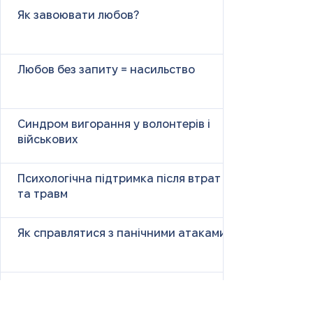
Як завоювати любов?
Любов без запиту = насильство
Синдром вигорання у волонтерів і
військових
Психологічна підтримка після втрат
та травм
Як справлятися з панічними атаками
Чужі сторіс і наше життя: чому
порівняння викликає тривогу і як з