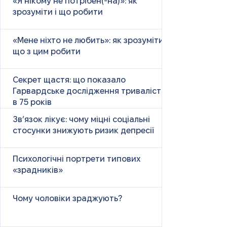
«Я нікому не потрібен(-на)»: як
зрозуміти і що робити
«Мене ніхто не любить»: як зрозуміти і
що з цим робити
Секрет щастя: що показало
Гарвардське дослідження тривалістю
в 75 років
Зв’язок лікує: чому міцні соціальні
стосунки знижують ризик депресії
Психологічні портрети типових
«зрадників»
Чому чоловіки зраджують?