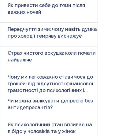
Як привести себе до тями після
важких ночей
Передчуття зими: чому навіть думка
про холод і темряву виснажує
Страх чистого аркуша: коли почати
найважче
Чому ми легковажно ставимося до
грошей: від відсутності фінансової
грамотності до психологічних і
психічних причин
Чи можна вилікувати депресію без
антидепресантів?
Як психологічний стан впливає на
лібідо у чоловіків та у жінок