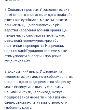
2. Соціальні процеси: У соціології ефект 
доміно часто описує те, як одна подія або 
рішення в суспільстві може викликати 
ланцюг змін, що впливають на різні 
верстви населення або інші країни. Це 
явище часто спостерігається під час 
революцій, економічних криз або 
політичних переворотів. Наприклад, 
падіння однієї урядової системи може 
стимулювати аналогічні процеси в 
сусідніх країнах.
3. Економічний вимір: У фінансах та 
економіці ефект доміно відображає те, як 
невдача одного підприємства або ринку 
може вплинути на ширшу економіку. 
Банківські кризи, наприклад, можуть 
поширюватися через тісні зв’язки між 
фінансовими інститутами, створюючи 
глобальну кризу.