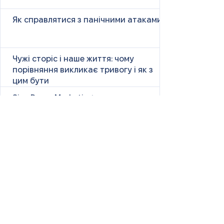
Як справлятися з панічними атаками
Чужі сторіс і наше життя: чому
порівняння викликає тривогу і як з
цим бути
Size Down Marketing: як одяг великих
розмірів продають як «менший»
«Ну чому ти така сумна?» — і що це
справді означає
Маніпулятивні родичі: як не загубити
себе у сімейних іграх
Психологія першого враження: як