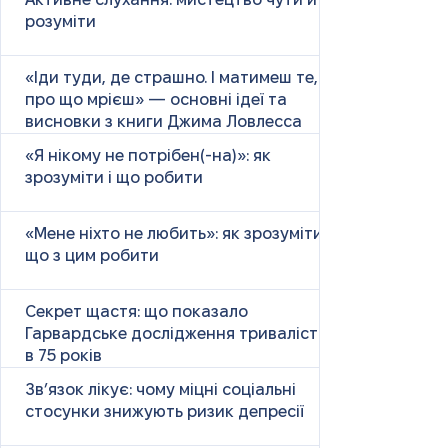
Активне слухання: мистецтво чути й
розуміти
«Іди туди, де страшно. І матимеш те,
про що мрієш» — основні ідеї та
висновки з книги Джима Ловлесса
«Я нікому не потрібен(-на)»: як
зрозуміти і що робити
«Мене ніхто не любить»: як зрозуміти і
що з цим робити
Секрет щастя: що показало
Гарвардське дослідження тривалістю
в 75 років
Зв’язок лікує: чому міцні соціальні
стосунки знижують ризик депресії