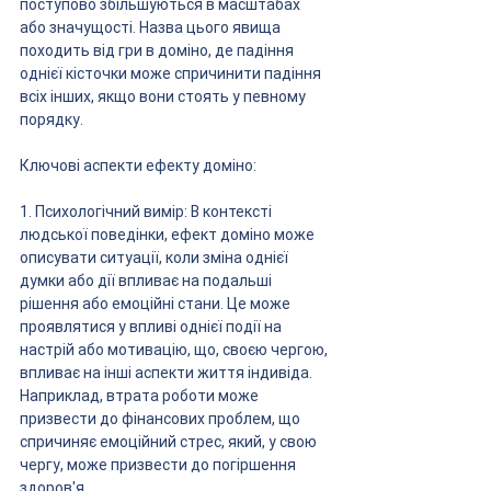
поступово збільшуються в масштабах 
або значущості. Назва цього явища 
походить від гри в доміно, де падіння 
однієї кісточки може спричинити падіння 
всіх інших, якщо вони стоять у певному 
порядку.
Ключові аспекти ефекту доміно:
1. Психологічний вимір: В контексті 
людської поведінки, ефект доміно може 
описувати ситуації, коли зміна однієї 
думки або дії впливає на подальші 
рішення або емоційні стани. Це може 
проявлятися у впливі однієї події на 
настрій або мотивацію, що, своєю чергою, 
впливає на інші аспекти життя індивіда. 
Наприклад, втрата роботи може 
призвести до фінансових проблем, що 
спричиняє емоційний стрес, який, у свою 
чергу, може призвести до погіршення 
здоров'я.