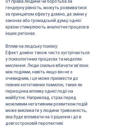
от права людини чи боротьба за 
гендерну рівність, можуть розвиватися 
за принципом ефекту доміно, де зміни у 
законах або громадській думці однієї 
країни стимулюють аналогічні процеси в 
інших регіонах.
Вплив на людську психіку:
Ефект доміно також часто зустрічається 
у психологічних процесах та моделях 
мислення. Люди схильні вбачати зв’язок 
між подіями, навіть якщо він не є 
очевидним, і це може призвести до 
певних когнітивних помилок, таких як 
переоцінка впливу однієї події на 
майбутнє. Наприклад, страх перед 
можливим негативним розвитком подій 
може викликати у людини тривожність, 
яка буде впливати на її рішення і дії в 
довгостроковій перспективі.