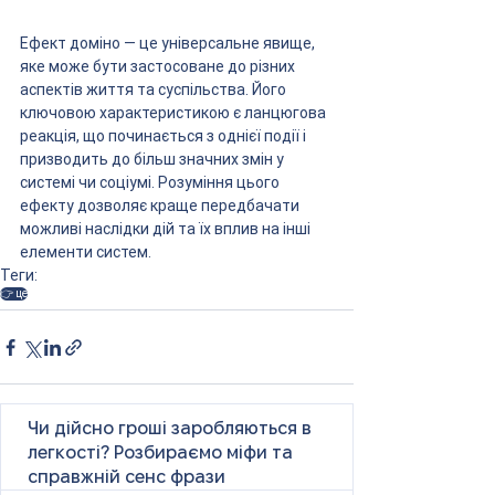
Ефект доміно — це універсальне явище, 
яке може бути застосоване до різних 
аспектів життя та суспільства. Його 
ключовою характеристикою є ланцюгова 
реакція, що починається з однієї події і 
призводить до більш значних змін у 
системі чи соціумі. Розуміння цього 
ефекту дозволяє краще передбачати 
можливі наслідки дій та їх вплив на інші 
елементи систем.
Теги:
👉 це
Чи дійсно гроші заробляються в
легкості? Розбираємо міфи та
справжній сенс фрази