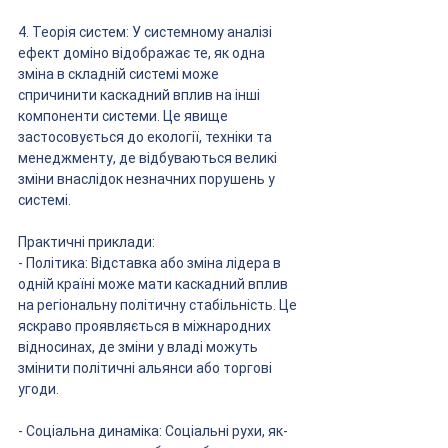
4. Теорія систем: У системному аналізі 
ефект доміно відображає те, як одна 
зміна в складній системі може 
спричинити каскадний вплив на інші 
компоненти системи. Це явище 
застосовується до екології, техніки та 
менеджменту, де відбуваються великі 
зміни внаслідок незначних порушень у 
системі.
Практичні приклади:
- Політика: Відставка або зміна лідера в 
одній країні може мати каскадний вплив 
на регіональну політичну стабільність. Це 
яскраво проявляється в міжнародних 
відносинах, де зміни у владі можуть 
змінити політичні альянси або торгові 
угоди.
- Соціальна динаміка: Соціальні рухи, як-