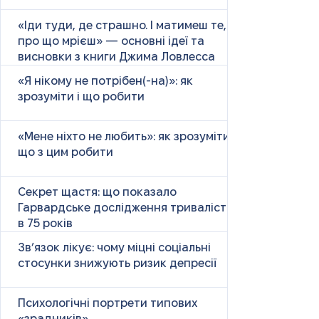
«Іди туди, де страшно. І матимеш те,
про що мрієш» — основні ідеї та
висновки з книги Джима Ловлесса
«Я нікому не потрібен(-на)»: як
зрозуміти і що робити
«Мене ніхто не любить»: як зрозуміти і
що з цим робити
Секрет щастя: що показало
Гарвардське дослідження тривалістю
в 75 років
Зв’язок лікує: чому міцні соціальні
стосунки знижують ризик депресії
Психологічні портрети типових