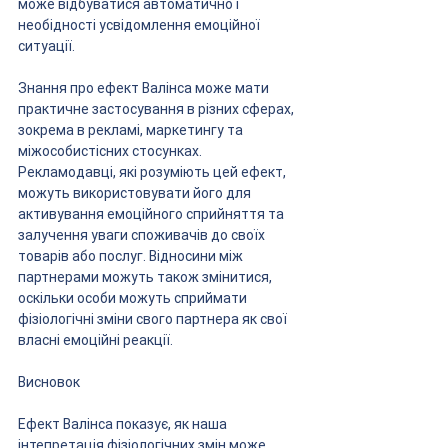
може відбуватися автоматично і 
необідності усвідомлення емоційної 
ситуації.
Знання про ефект Валінса може мати 
практичне застосування в різних сферах, 
зокрема в рекламі, маркетингу та 
міжособистісних стосунках. 
Рекламодавці, які розуміють цей ефект, 
можуть використовувати його для 
активування емоційного сприйняття та 
залучення уваги споживачів до своїх 
товарів або послуг. Відносини між 
партнерами можуть також змінитися, 
оскільки особи можуть сприймати 
фізіологічні зміни свого партнера як свої 
власні емоційні реакції.
Висновок
Ефект Валінса показує, як наша 
інтепретація фізіологічних змін може 