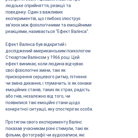
людське сприйняття, реакції та 
поведінку. Один з важливих 
експериментів, що глибоко ілюструє 
зв'язок між фізіологічними та емоційними 
реакціями, називається "Ефект Валінса".
Ефект Валінса був відкритий і 
досліджений американським психологом 
Стюартом Валінсом у 1966 році. Цей 
ефект виникає, коли людина відчуває 
свої фізіологічні зміни, такі як 
прискорення серцевого ритму, пітніння 
чи зміна дихання, і тлумачить їх як ознаки 
емоційних станів, таких як страх, радість 
або гнів, незалежно від того, чи 
появилися такі емоційні стани щодо 
конкретної ситуації, яку спостерігає особа.
Протягом свого експерименту Валінс 
показав учасникам різні стимули, такі як 
фільми, фотографії чи аудіозаписи, які 