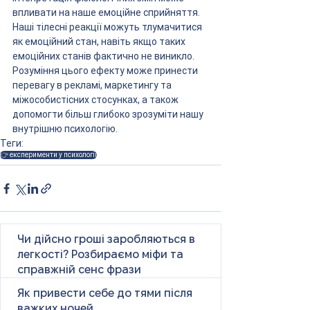
впливати на наше емоційне сприйняття. 
Наші тілесні реакції можуть тлумачитися 
як емоційний стан, навіть якщо таких 
емоційних станів фактично не виникло. 
Розуміння цього ефекту може принести 
перевагу в рекламі, маркетингу та 
міжособистісних стосунках, а також 
допомогти більш глибоко зрозуміти нашу 
внутрішню психологію.
Теги:
👉 експерименти у психології
Чи дійсно гроші заробляються в
легкості? Розбираємо міфи та
справжній сенс фрази
Як привести себе до тями після
важких ночей