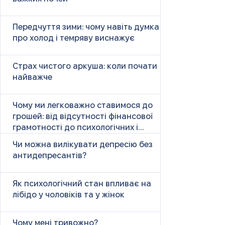
Передчуття зими: чому навіть думка
про холод і темряву виснажує
Страх чистого аркуша: коли почати
найважче
Чому ми легковажно ставимося до
грошей: від відсутності фінансової
грамотності до психологічних і
психічних причин
Чи можна вилікувати депресію без
антидепресантів?
Як психологічний стан впливає на
лібідо у чоловіків та у жінок
Чому мені тривожно?