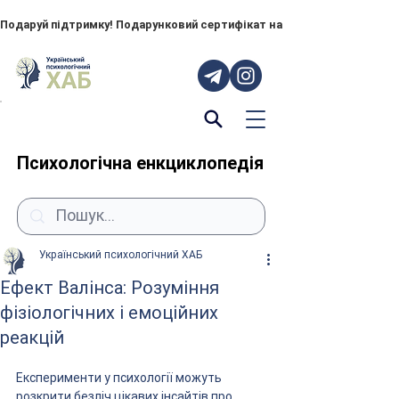
Подаруй підтримку! Подарунковий сертифікат на "ПОРУЧ" – тепер до
Психологічна енкциклопедія
Український психологічний ХАБ
Ефект Валінса: Розуміння
фізіологічних і емоційних
реакцій
Експерименти у психології можуть 
розкрити безліч цікавих інсайтів про 