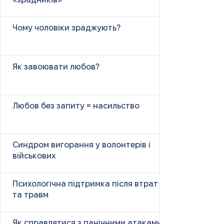
«зрадників»
Чому чоловіки зраджують?
Як завоювати любов?
Любов без запиту = насильство
Синдром вигорання у волонтерів і
військових
Психологічна підтримка після втрат
та травм
Як справлятися з панічними атаками