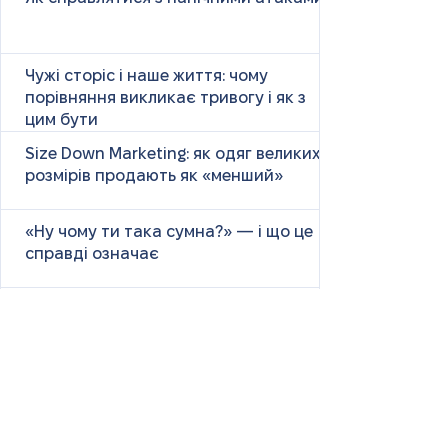
Чужі сторіс і наше життя: чому
порівняння викликає тривогу і як з
цим бути
Size Down Marketing: як одяг великих
розмірів продають як «менший»
«Ну чому ти така сумна?» — і що це
справді означає
Маніпулятивні родичі: як не загубити
себе у сімейних іграх
Психологія першого враження: як
мозок оцінює нових людей