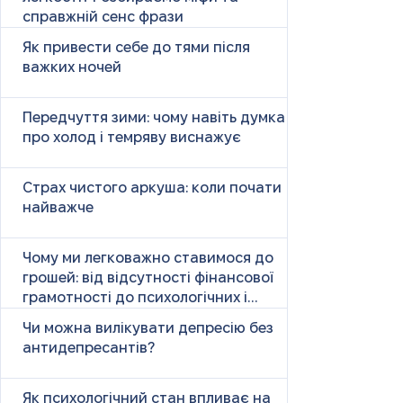
справжній сенс фрази
Як привести себе до тями після
важких ночей
Передчуття зими: чому навіть думка
про холод і темряву виснажує
Страх чистого аркуша: коли почати
найважче
Чому ми легковажно ставимося до
грошей: від відсутності фінансової
грамотності до психологічних і
психічних причин
Чи можна вилікувати депресію без
антидепресантів?
Як психологічний стан впливає на