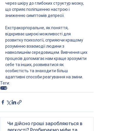
через шкіру до глибоких структур мозку, 
що сприяє поліпшенню настрою і 
зниженню симптомів депресії.
Екстракорпоральне, як поняття, 
відкриває широкі можливості для 
розвитку психології, сприяючи кращому 
розумінню взаємодії людини з 
навколишнім середовищем. Вивчення цих 
процесів допомагає нам краще зрозуміти 
себе та інших, розвиватися як 
особистість та знаходити більш 
адаптивні способи реагування на зміни.
Теги:
👉 це
Чи дійсно гроші заробляються в
легкості? Розбираємо міфи та