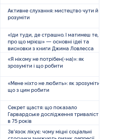
Активне слухання: мистецтво чути й
розуміти
«Іди туди, де страшно. І матимеш те,
про що мрієш» — основні ідеї та
висновки з книги Джима Ловлесса
«Я нікому не потрібен(-на)»: як
зрозуміти і що робити
«Мене ніхто не любить»: як зрозуміти і
що з цим робити
Секрет щастя: що показало
Гарвардське дослідження тривалістю
в 75 років
Зв’язок лікує: чому міцні соціальні
стосунки знижують ризик депресії