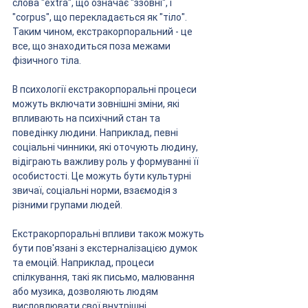
слова "extra", що означає "ззовні", і 
"corpus", що перекладається як "тіло". 
Таким чином, екстракорпоральний - це 
все, що знаходиться поза межами 
фізичного тіла.
В психології екстракорпоральні процеси 
можуть включати зовнішні зміни, які 
впливають на психічний стан та 
поведінку людини. Наприклад, певні 
соціальні чинники, які оточують людину, 
відіграють важливу роль у формуванні її 
особистості. Це можуть бути культурні 
звичаї, соціальні норми, взаємодія з 
різними групами людей.
Екстракорпоральні впливи також можуть 
бути пов'язані з екстерналізацією думок 
та емоцій. Наприклад, процеси 
спілкування, такі як письмо, малювання 
або музика, дозволяють людям 
висловлювати свої внутрішні 