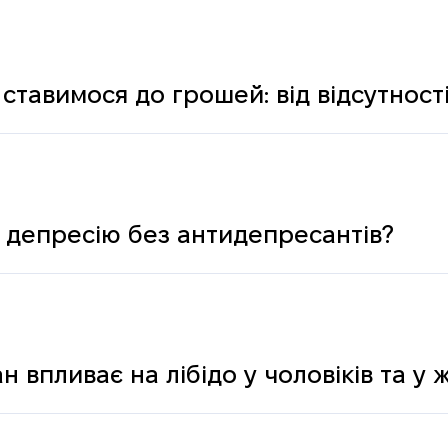
ставимося до грошей: від відсутності
ологічних і психічних причин
 депресію без антидепресантів?
н впливає на лібідо у чоловіків та у 