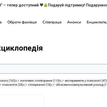
" – тепер доступний 💙
а
Обрати фахівця
Співпраця
Анонси
Енциклопе
кциклопедія
182 пости
110 постів
олога
(182)
👉 когнітивні спотворення
(110)
👉 експерименти у психології
(47)
28 постів
18 постів
 психологія
(28)
👉 спілкування
(18)
👉 обсесивно-компульсивний розлад
(1