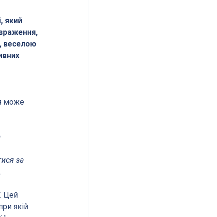
 який 
 враження, 
, веселою 
ивних 
 
я може 
 
ися за 
.
. Цей 
 при якій 