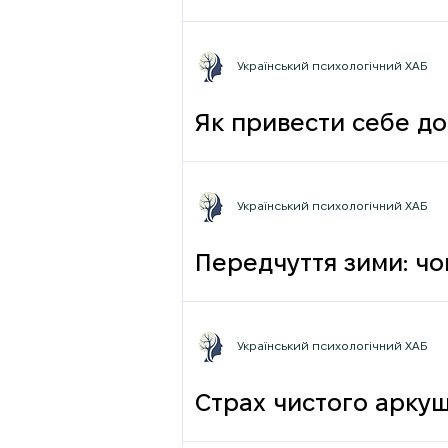
фрази
Український психологічний ХАБ
Як привести себе до
Український психологічний ХАБ
Передчуття зими: чо
Український психологічний ХАБ
Страх чистого аркуш