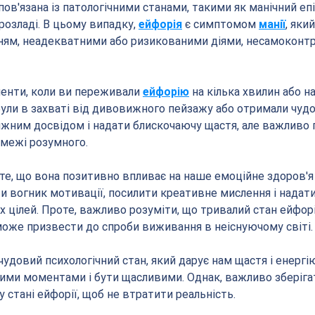
пов'язана із патологічними станами, такими як манічний епі
озладі. В цьому випадку, 
ейфорія
 є симптомом 
манії
, який
ям, неадекватними або ризикованими діями, несамоконтр
енти, коли ви переживали 
ейфорію
 на кілька хвилин або на
були в захваті від дивовижного пейзажу або отримали чудо
жним досвідом і надати блискочаючу щастя, але важливо 
 межі розумного.
 те, що вона позитивно впливає на наше емоційне здоров'я 
и вогник мотивації, посилити креативне мислення і надати
 цілей. Проте, важливо розуміти, що тривалий стан ейфорії
може призвести до спроби виживання в неіснуючому світі.
 чудовий психологічний стан, який дарує нам щастя і енергі
и моментами і бути щасливими. Однак, важливо зберігати
 стані ейфорії, щоб не втратити реальність. 