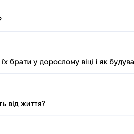
?
 їх брати у дорослому віці і як буду
ь від життя?