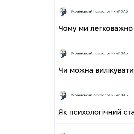
Український психологічний ХАБ
Чому ми легковажно 
грамотності до псих
Український психологічний ХАБ
Чи можна вилікувати
Український психологічний ХАБ
Як психологічний ста