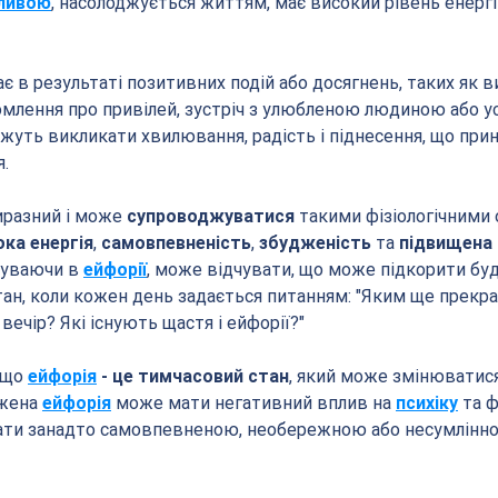
ливою
, насолоджується життям, має високий рівень енергі
ає в результаті позитивних подій або досягнень, таких як в
млення про привілей, зустріч з улюбленою людиною або усп
можуть викликати хвилювання, радість і піднесення, що при
.
разний і може 
супроводжуватися
 такими фізіологічними 
ока енергія
, 
самовпевненість
, 
збудженість
 та 
підвищена 
буваючи в 
ейфорії
, може відчувати, що може підкорити буд
тан, коли кожен день задається питанням: "Яким ще прекр
вечір? Які існують щастя і ейфорії?"
 що 
ейфорія
 - це тимчасовий стан
, який може змінюватися
жена 
ейфорія
 може мати негативний вплив на 
психіку
 та 
ати занадто самовпевненою, необережною або несумлінно