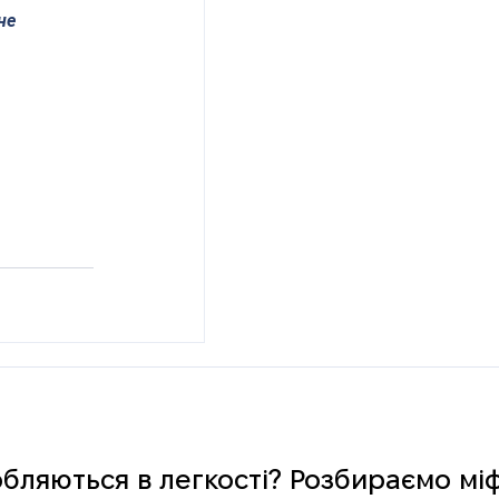
не 
обляються в легкості? Розбираємо мі