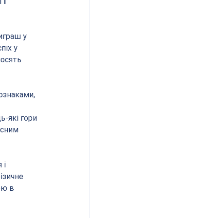
ї 
і 
играш у 
іх у 
носять 
ознаками, 
ь-які гори 
асним 
 і 
фізичне 
ю в 