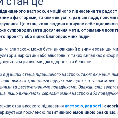
 стан це
підвищеного настрою, емоційного піднесення та радості,
ними факторами, такими як успіх, радісні події, приємні
арування. Це стан, коли людина відчуває себе щасливою
оже супроводжувати досягнення мети, отримання позит
ого проекту або інших благоприємних подій.
нім, але також може бути викликаний різними зовнішніми
улятори, наркотики або алкоголь. У таких випадках ейфорі
джуватися ризиками для здоров'я та безпеки.
 від інших станів підвищеного настрою, таких як манія, яка
тенсивними та тривалими відчуттями щастя, а також може 
ними та деструктивними поведінками. Завжди слід звертат
ів, якщо виникають серйозні зміни настрою або поведінки
бражає стан високого піднесення 
настрою
, 
радості
 і 
енергії
теризується посиленою 
позитивною емоційною реакцією
,