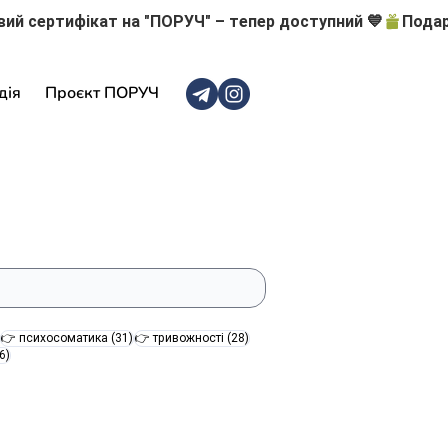
дія
Проєкт ПОРУЧ
47 постів
31 пост
28 постів
👉 психосоматика
(31)
👉 тривожності
(28)
16 постів
6)