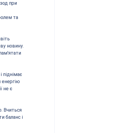
зод при 
 
олем та 
віть 
ву новину. 
пам'ятати 
і піднімає 
 енергію 
 не є 
ю. Вчиться 
 баланс і 