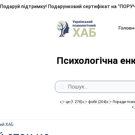
Подаруй підтримку! Подарунковий сертифікат на "ПОРУЧ
Головн
Психологічна ен
1 278 постів
204 пости
👉 це
(1 278)
👉 фобії
(204)
👉 Поради псих

ний ХАБ