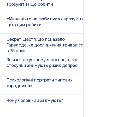
зрозуміти і що робити
«Мене ніхто не любить»: як зрозуміти і
що з цим робити
Секрет щастя: що показало
Гарвардське дослідження тривалістю
в 75 років
Зв’язок лікує: чому міцні соціальні
стосунки знижують ризик депресії
Психологічні портрети типових
«зрадників»
Чому чоловіки зраджують?