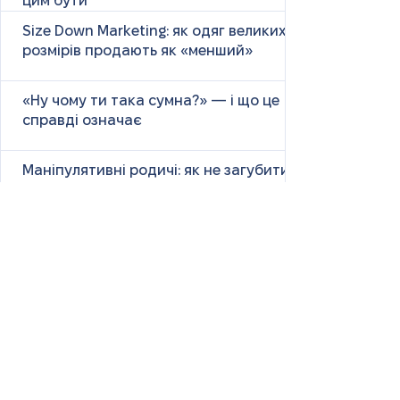
цим бути
Size Down Marketing: як одяг великих
розмірів продають як «менший»
«Ну чому ти така сумна?» — і що це
справді означає
Маніпулятивні родичі: як не загубити
себе у сімейних іграх
Психологія першого враження: як
мозок оцінює нових людей
Як знайти партнера: психологія,
наука та практичні поради
Як навчитися насолоджуватися
життям: психологія, наука і практика