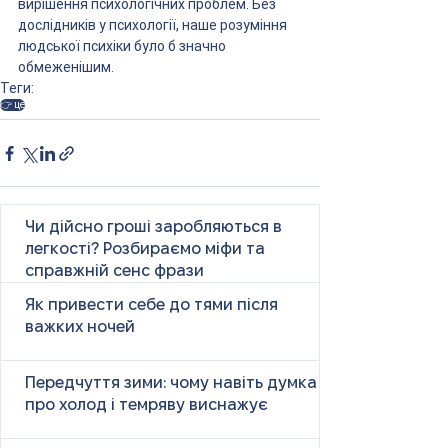
вирішення психологічних проблем. Без 
дослідників у психології, наше розуміння 
людської психіки було б значно 
обмеженішим.
Теги:
👉 це
Чи дійсно гроші заробляються в
легкості? Розбираємо міфи та
справжній сенс фрази
Як привести себе до тями після
важких ночей
Передчуття зими: чому навіть думка
про холод і темряву виснажує