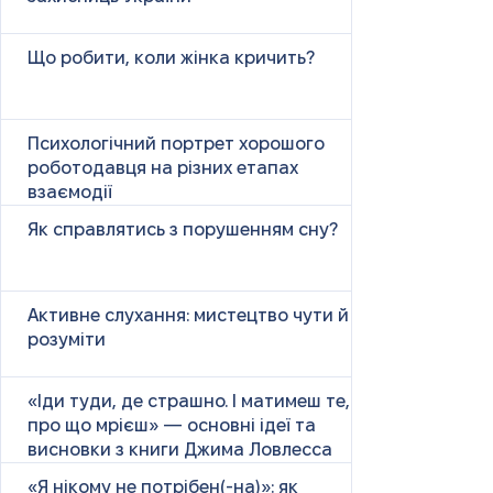
Що робити, коли жінка кричить?
Психологічний портрет хорошого
роботодавця на різних етапах
взаємодії
Як справлятись з порушенням сну?
Активне слухання: мистецтво чути й
розуміти
«Іди туди, де страшно. І матимеш те,
про що мрієш» — основні ідеї та
висновки з книги Джима Ловлесса
«Я нікому не потрібен(-на)»: як