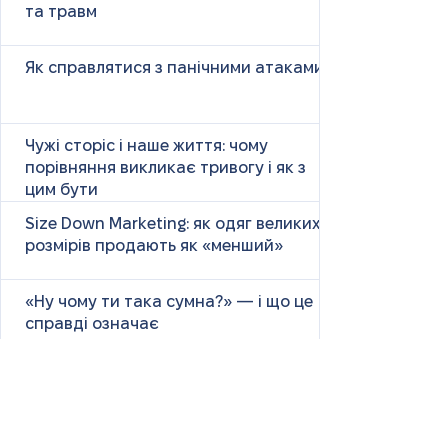
та травм
Як справлятися з панічними атаками
Чужі сторіс і наше життя: чому
порівняння викликає тривогу і як з
цим бути
Size Down Marketing: як одяг великих
розмірів продають як «менший»
«Ну чому ти така сумна?» — і що це
справді означає
Маніпулятивні родичі: як не загубити
себе у сімейних іграх