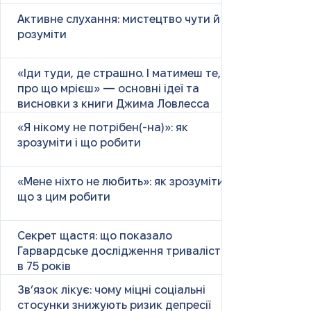
Активне слухання: мистецтво чути й
розуміти
«Іди туди, де страшно. І матимеш те,
про що мрієш» — основні ідеї та
висновки з книги Джима Ловлесса
«Я нікому не потрібен(-на)»: як
зрозуміти і що робити
«Мене ніхто не любить»: як зрозуміти і
що з цим робити
Секрет щастя: що показало
Гарвардське дослідження тривалістю
в 75 років
Зв’язок лікує: чому міцні соціальні
стосунки знижують ризик депресії