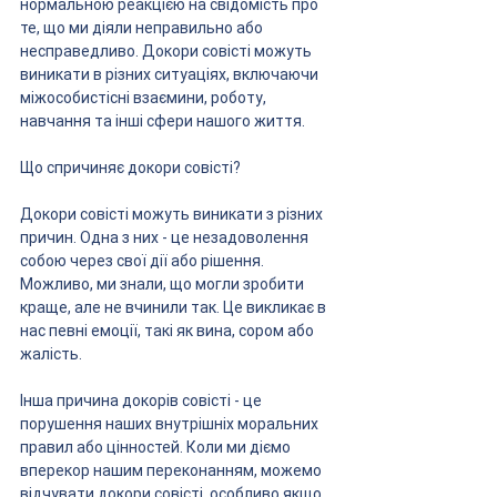
нормальною реакцією на свідомість про 
те, що ми діяли неправильно або 
несправедливо. Докори совісті можуть 
виникати в різних ситуаціях, включаючи 
міжособистісні взаємини, роботу, 
навчання та інші сфери нашого життя.
Що спричиняє докори совісті?
Докори совісті можуть виникати з різних 
причин. Одна з них - це незадоволення 
собою через свої дії або рішення. 
Можливо, ми знали, що могли зробити 
краще, але не вчинили так. Це викликає в 
нас певні емоції, такі як вина, сором або 
жалість.
Інша причина докорів совісті - це 
порушення наших внутрішніх моральних 
правил або цінностей. Коли ми діємо 
вперекор нашим переконанням, можемо 
відчувати докори совісті, особливо якщо 