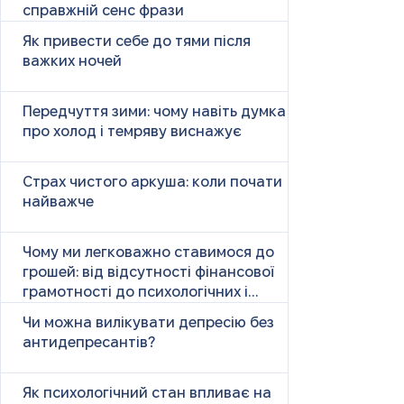
справжній сенс фрази
Як привести себе до тями після
важких ночей
Передчуття зими: чому навіть думка
про холод і темряву виснажує
Страх чистого аркуша: коли почати
найважче
Чому ми легковажно ставимося до
грошей: від відсутності фінансової
грамотності до психологічних і
психічних причин
Чи можна вилікувати депресію без
антидепресантів?
Як психологічний стан впливає на